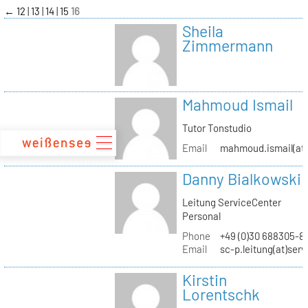
zum
←
12
13
14
15
16
Inhalt
Sheila
Zimmermann
Mahmoud Ismail
Tutor Tonstudio
Email
mahmoud.ismail(at)
Danny Bialkowski
Leitung ServiceCenter
Personal
Phone
+49 (0)30 688305-8
Email
sc-p.leitung(at)ser
Kirstin
Lorentschk