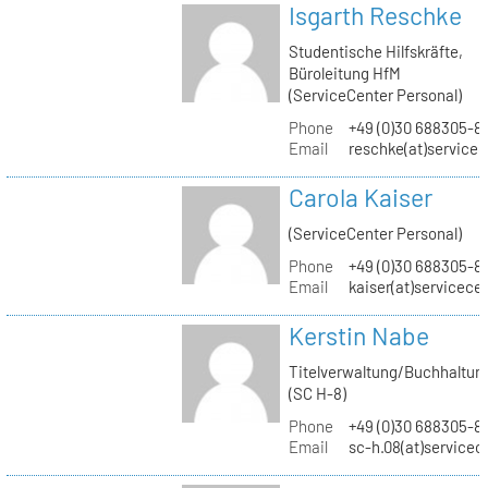
Isgarth Reschke
Studentische Hilfskräfte,
Büroleitung HfM
(ServiceCenter Personal)
Phone
+49 (0)30 688305-8
Email
reschke(at)service
Carola Kaiser
(ServiceCenter Personal)
Phone
+49 (0)30 688305-8
Email
kaiser(at)servicece
Kerstin Nabe
Titelverwaltung/Buchhaltun
(SC H-8)
Phone
+49 (0)30 688305-8
Email
sc-h.08(at)servicec