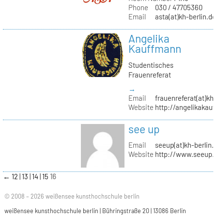
Phone
030 / 47705360
Email
asta(at)kh-berlin.de
Angelika
Kauffmann
Studentisches
Frauenreferat
→
Email
frauenreferat(at)kh-
Website
http://angelikakau
see up
Email
seeup(at)kh-berlin.
Website
http://www.seeup.
←
12
13
14
15
16
© 2008 – 2026 weißensee kunsthochschule berlin
weißensee kunsthochschule berlin | Bühringstraße 20 | 13086 Berlin