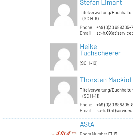
Stefan Limant
Titelverwaltung/Buchhaltun
(SC H-9)
Phone
+49 (0)30 688305-7
Email
sc-h.09(at)servicec
Heike
Tuchscheerer
(SC H-10)
Thorsten Mackiol
Titelverwaltung/Buchhaltun
(SC H-11)
Phone
+49 (0)30 688305-8
Email
sc-h.11(at)servicec
AStA
Room Number
F1.15