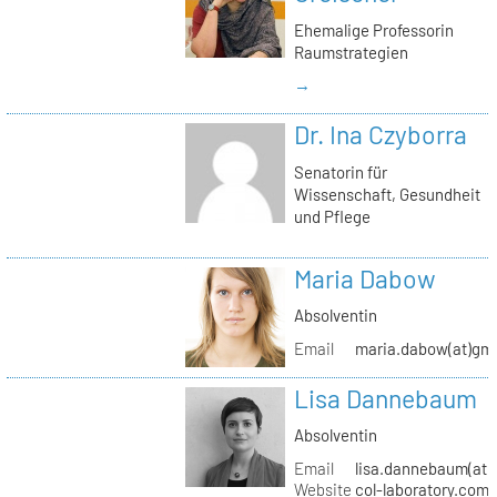
Ehemalige Professorin
Raumstrategien
→
Dr. Ina Czyborra
Senatorin für
Wissenschaft, Gesundheit
und Pflege
Maria Dabow
Absolventin
Email
maria.dabow(at)gm
Lisa Dannebaum
Absolventin
Email
lisa.dannebaum(at)
Website
col-laboratory.com