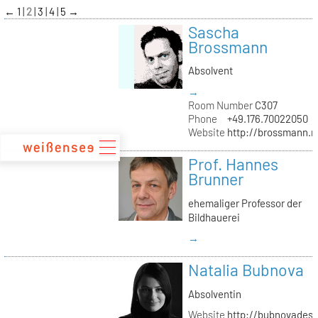
zum
←
1
2
3
4
5
→
Inhalt
Sascha
Brossmann
Absolvent
→
Room Number
C307
Phone
+49.176.70022050
Website
http://brossmann.
Prof. Hannes
Brunner
ehemaliger Professor der
Bildhauerei
→
Natalia Bubnova
Absolventin
Website
http://bubnovadesi