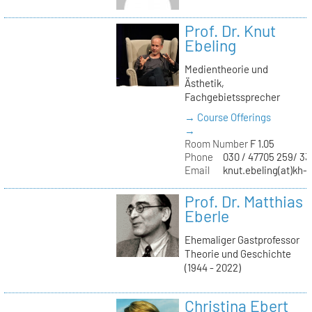
Prof. Dr. Knut
Ebeling
Medientheorie und
Ästhetik,
Fachgebietssprecher
→ Course Offerings
→
Room Number
F 1.05
Phone
030 / 47705 259/ 33
Email
knut.ebeling(at)kh-b
Prof. Dr. Matthias
Eberle
Ehemaliger Gastprofessor
Theorie und Geschichte
(1944 - 2022)
Christina Ebert