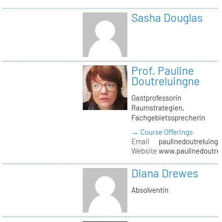
Sasha Douglas
Prof. Pauline
Doutreluingne
Gastprofessorin
Raumstrategien,
Fachgebietssprecherin
→ Course Offerings
Email
paulinedoutreluingn
Website
www.paulinedoutre
Diana Drewes
Absolventin