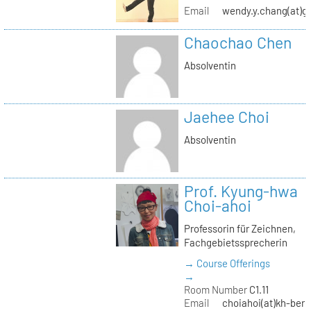
Email
wendy.y.chang(at)g
Chaochao Chen
Absolventin
Jaehee Choi
Absolventin
Prof. Kyung-hwa
Choi-ahoi
Professorin für Zeichnen,
Fachgebietssprecherin
→ Course Offerings
→
Room Number
C1.11
Email
choiahoi(at)kh-berl