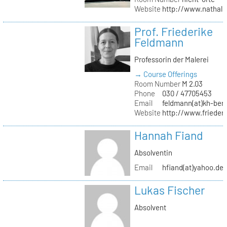
Website
http://www.nathali
Prof. Friederike
Feldmann
Professorin der Malerei
→ Course Offerings
Room Number
M 2.03
Phone
030 / 47705453
Email
feldmann(at)kh-berl
Website
http://www.frieder
Hannah Fiand
Absolventin
Email
hfiand(at)yahoo.de
Lukas Fischer
Absolvent