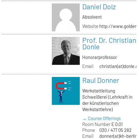
Daniel Dolz
Absolvent
Website
http://www.golden
Prof. Dr. Christian
Donle
Honorarprofessor
Email
christian(at)donle.o
Raul Donner
Werkstattleitung
Schweißerei (Lehrkraft in
der künstlerischen
Werkstattlehre)
→ Course Offerings
Room Number
E 0.01
Phone
030 / 477 05 282
Email
donner(at)kh-berlin