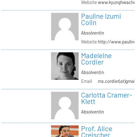
Website
www.kyunghwachoi
Pauline Izumi
Colin
Absolventin
Website
http://www.pauline
Madeleine
Cordier
Absolventin
Email
ms.cordier(at)gmai
Carlotta Cramer-
Klett
Absolventin
Prof. Alice
Creischer