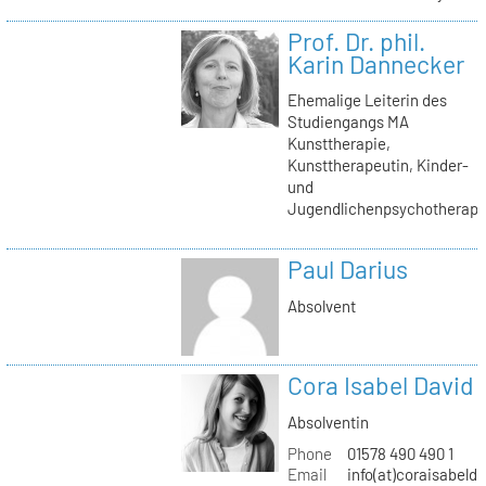
Prof. Dr. phil.
Karin Dannecker
Ehemalige Leiterin des
Studiengangs MA
Kunsttherapie,
Kunsttherapeutin, Kinder-
und
Jugendlichenpsychotherape
Paul Darius
Absolvent
Cora Isabel David
Absolventin
Phone
01578 490 490 1
Email
info(at)coraisabeld