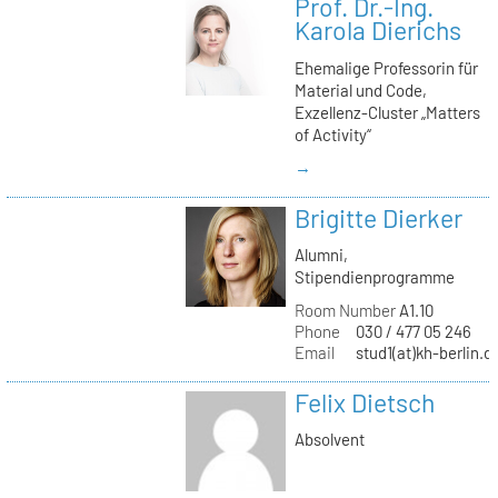
Prof. Dr.-Ing.
Karola Dierichs
Ehemalige Professorin für
Material und Code,
Exzellenz-Cluster „Matters
of Activity“
→
Brigitte Dierker
Alumni,
Stipendienprogramme
Room Number
A1.10
Phone
030 / 477 05 246
Email
stud1(at)kh-berlin.d
Felix Dietsch
Absolvent