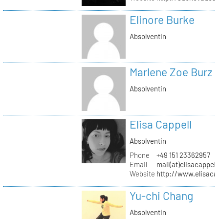
Elinore Burke
Absolventin
Marlene Zoe Burz
Absolventin
Elisa Cappell
Absolventin
Phone
+49 151 23362957
Email
mail(at)elisacappell
Website
http://www.elisacap
Yu-chi Chang
Absolventin