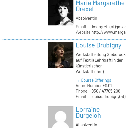
Maria Margarethe
Drexel
Absolventin
Email
1margreth(at)gmx.a
Website
http://www.margare
Louise Drubigny
Werkstattleitung Siebdruck
auf Textil (Lehrkraft in der
künstlerischen
Werkstattlehre)
→ Course Offerings
Room Number
F0.01
Phone
030 / 47705 206
Email
louise.drubigny(at)k
Lorraine
Durgeloh
Absolventin