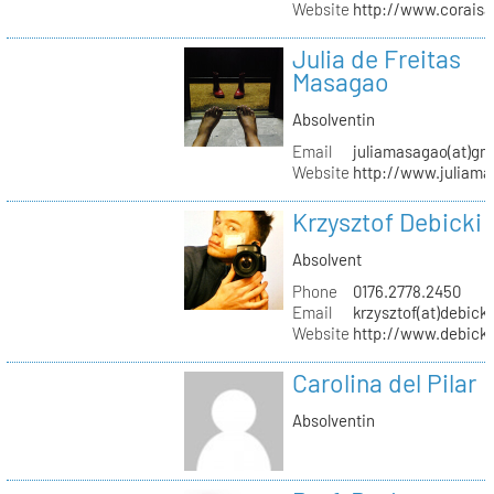
Website
http://www.coraisa
Julia de Freitas
Masagao
Absolventin
Email
juliamasagao(at)gm
Website
http://www.juliam
Krzysztof Debicki
Absolvent
Phone
0176.2778.2450
Email
krzysztof(at)debicki
Website
http://www.debicki
Carolina del Pilar
Absolventin