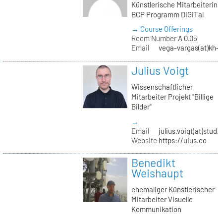
Künstlerische Mitarbeiterin
BCP Programm DiGiTal
→ Course Offerings
Room Number
A 0.05
Email
vega-vargas(at)kh-b
Julius Voigt
Wissenschaftlicher
Mitarbeiter Projekt "Billige
Bilder"
→
Email
julius.voigt(at)stud.
Website
https://uius.co
Benedikt
Weishaupt
ehemaliger Künstlerischer
Mitarbeiter Visuelle
Kommunikation