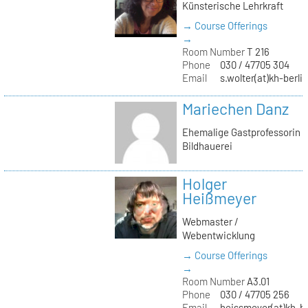
Künsterische Lehrkraft
→ Course Offerings
→
Room Number
T 216
Phone
030 / 47705 304
Email
s.wolter(at)kh-berli
Mariechen Danz
Ehemalige Gastprofessorin
Bildhauerei
Holger
Heißmeyer
Webmaster /
Webentwicklung
→ Course Offerings
→
Room Number
A3.01
Phone
030 / 47705 256
Email
heissmeyer(at)kh-be