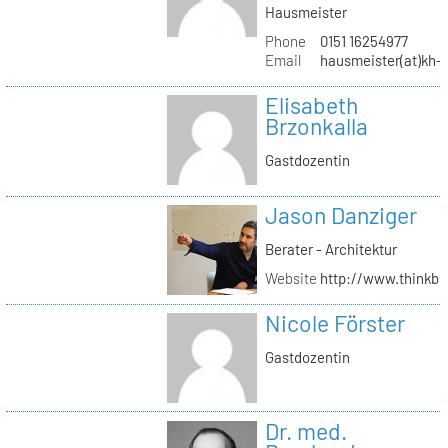
Hausmeister
Phone
0151 16254977
Email
hausmeister(at)kh-b
Elisabeth
Brzonkalla
Gastdozentin
Jason Danziger
Berater - Architektur
Website
http://www.thinkbu
Nicole Förster
Gastdozentin
Dr. med.