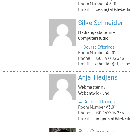
Room Number
A 3.01
Email
roesing(at)kh-berlin
Silke Schneider
Mediengestalterin -
Computerstudio
→ Course Offerings
Room Number
A3.01
Phone
030 / 47705 346
Email
schneider(at)kh-ber
Anja Tiedjens
Webmasterin /
Webentwicklung
→ Course Offerings
Room Number
A3.01
Phone
030 / 47705 255
Email
tiedjens(at)kh-berli
Paz Guevara