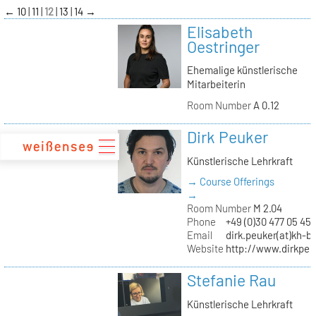
zum
←
10
11
12
13
14
→
Inhalt
Elisabeth
Oestringer
Ehemalige künstlerische
Mitarbeiterin
Room Number
A 0.12
Dirk Peuker
Künstlerische Lehrkraft
→ Course Offerings
→
Room Number
M 2.04
Phone
+49 (0)30 477 05 45
Email
dirk.peuker(at)kh-be
Website
http://www.dirkpeu
Stefanie Rau
Künstlerische Lehrkraft