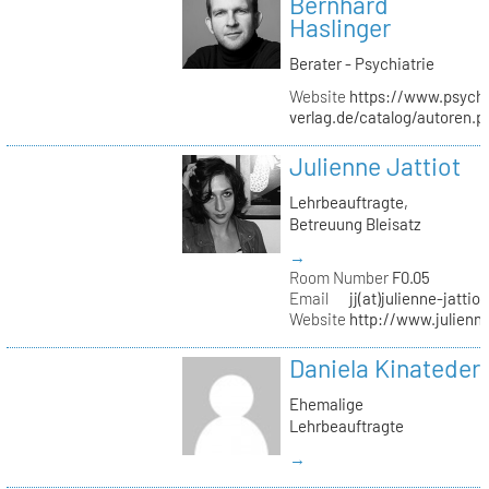
Bernhard
Haslinger
Berater - Psychiatrie
Website
https://www.psycho
verlag.de/catalog/autoren.
Julienne Jattiot
Lehrbeauftragte,
Betreuung Bleisatz
→
Room Number
F0.05
Email
jj(at)julienne-jattio
Website
http://www.julienne
Daniela Kinateder
Ehemalige
Lehrbeauftragte
→