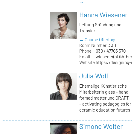
→
Hanna Wiesener
Leitung Gründung und
Transfer
→ Course Offerings
Room Number
C 3.11
Phone
030 / 47705 370
Email
wiesener(at)kh-berl
Website
https://designing-i
Julia Wolf
Ehemalige Künstlerische
Mitarbeiterin glass – hand
formed matter und CRAFT
– activating pedagogies for
ceramic education futures
Simone Wolter