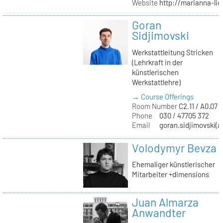
Website
http://marianna-lio
Goran
Sidjimovski
Werkstattleitung Stricken
(Lehrkraft in der
künstlerischen
Werkstattlehre)
→ Course Offerings
Room Number
C2.11 / A0.07 /
Phone
030 / 47705 372
Email
goran.sidjimovski(at
Volodymyr Bevza
Ehemaliger künstlerischer
Mitarbeiter +dimensions
Juan Almarza
Anwandter