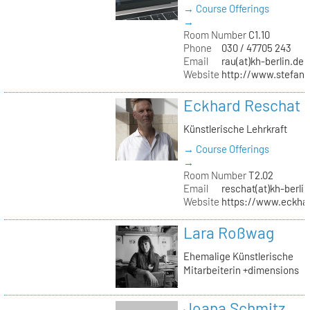
→ Course Offerings
→
Room Number
C1.10
Phone
030 / 47705 243
Email
rau(at)kh-berlin.de
Website
http://www.stefani
Eckhard Reschat
Künstlerische Lehrkraft
→ Course Offerings
→
Room Number
T2.02
Email
reschat(at)kh-berlin
Website
https://www.eckhar
Lara Roßwag
Ehemalige Künstlerische
Mitarbeiterin +dimensions
Joana Schmitz