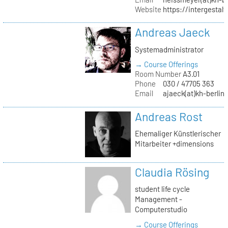
Website
https://intergestalt.
Andreas Jaeck
Systemadministrator
→ Course Offerings
Room Number
A3.01
Phone
030 / 47705 363
Email
ajaeck(at)kh-berlin
Andreas Rost
Ehemaliger Künstlerischer
Mitarbeiter +dimensions
Claudia Rösing
student life cycle
Management -
Computerstudio
→ Course Offerings