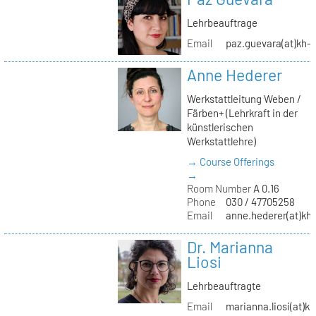
Lehrbeauftrage
Email
paz.guevara(at)kh-b
Anne Hederer
Werkstattleitung Weben /
Färben+ (Lehrkraft in der
künstlerischen
Werkstattlehre)
→ Course Offerings
→
Room Number
A 0.16
Phone
030 / 47705258
Email
anne.hederer(at)kh-
Dr. Marianna
Liosi
Lehrbeauftragte
Email
marianna.liosi(at)kh