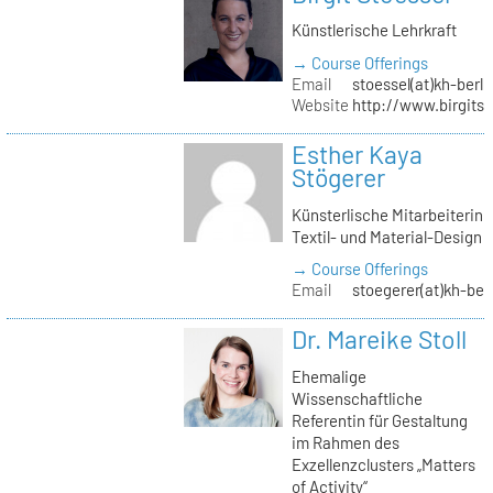
Künstlerische Lehrkraft
→ Course Offerings
Email
stoessel(at)kh-berli
Website
http://www.birgitst
Esther Kaya
Stögerer
Künsterlische Mitarbeiterin
Textil- und Material-Design
→ Course Offerings
Email
stoegerer(at)kh-ber
Dr. Mareike Stoll
Ehemalige
Wissenschaftliche
Referentin für Gestaltung
im Rahmen des
Exzellenzclusters „Matters
of Activity“