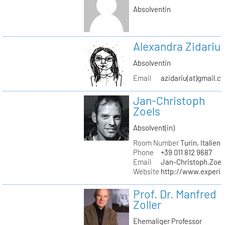
Absolventin
Alexandra Zidariu
Absolventin
Email
azidariu(at)gmail.c
Jan-Christoph
Zoels
Absolvent(in)
Room Number
Turin, Italien
Phone
+39 011 812 9687
Email
Jan-Christoph.Zoel
Website
http://www.experie
Prof. Dr. Manfred
Zoller
Ehemaliger Professor