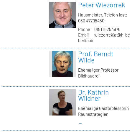
Peter Wiezorrek
Hausmeister, Telefon fest:
030 47705450
Phone
0151 16254976
Email
wiezorrek(at)kh-ber
berlin.de
Prof. Berndt
Wilde
Ehemaliger Professor
Bildhauerei
Dr. Kathrin
Wildner
Ehemalige Gastprofessorin
Raumstrategien
→