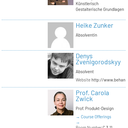
Künstlerisch
Gestalterische Grundlagen
Heike Zunker
Absolventin
Denys
Zvenigorodskyy
Absolvent
Website
http://www.behanc
Prof. Carola
Zwick
Prof. Produkt-Design
→ Course Offerings
→
Room Number
C 3.11