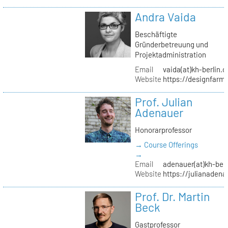
Andra Vaida
Beschäftigte
Gründerbetreuung und
Projektadministration
Email
vaida(at)kh-berlin.d
Website
https://designfarm
Prof. Julian
Adenauer
Honorarprofessor
→ Course Offerings
→
Email
adenauer(at)kh-berl
Website
https://julianadena
Prof. Dr. Martin
Beck
Gastprofessor