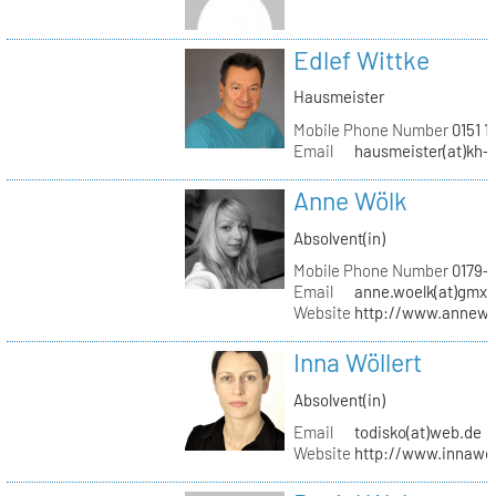
Edlef Wittke
Hausmeister
Mobile Phone Number
0151 1
Email
hausmeister(at)kh-b
Anne Wölk
Absolvent(in)
Mobile Phone Number
0179-
Email
anne.woelk(at)gmx.
Website
http://www.annewo
Inna Wöllert
Absolvent(in)
Email
todisko(at)web.de
Website
http://www.innawoe