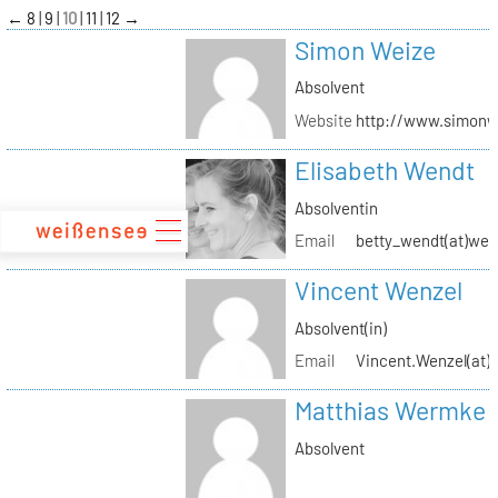
zum
←
8
9
10
11
12
→
Inhalt
Simon Weize
Absolvent
Website
http://www.simonw
Elisabeth Wendt
Absolventin
Email
betty_wendt(at)web
Vincent Wenzel
Absolvent(in)
Email
Vincent.Wenzel(at)k
Matthias Wermke
Absolvent