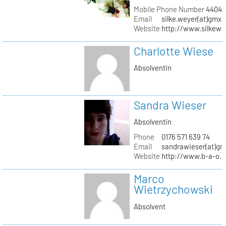
Mobile Phone Number
44041
Email
silke.weyer(at)gmx.
Website
http://www.silkewe
Charlotte Wiese
Absolventin
Sandra Wieser
Absolventin
Phone
0176 571 639 74
Email
sandrawieser(at)gm
Website
http://www.b-a-o.
Marco
Wietrzychowski
Absolvent