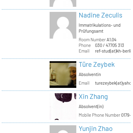
Nadine Zeculis
Immatrikulations- und
Prüfungsamt
Room Number
A1.04
Phone
030 / 47705 313
Email
ref-stud(at)kh-berli
Türe Zeybek
Absolventin
Email
turezeybek(at)yaho
Xin Zhang
Absolvent(in)
Mobile Phone Number
0179-
Yunjin Zhao