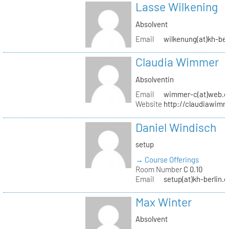
Lasse Wilkening
Absolvent
Email
wilkenung(at)kh-ber
Claudia Wimmer
Absolventin
Email
wimmer-c(at)web.d
Website
http://claudiawim
Daniel Windisch
setup
→ Course Offerings
Room Number
C 0.10
Email
setup(at)kh-berlin.d
Max Winter
Absolvent