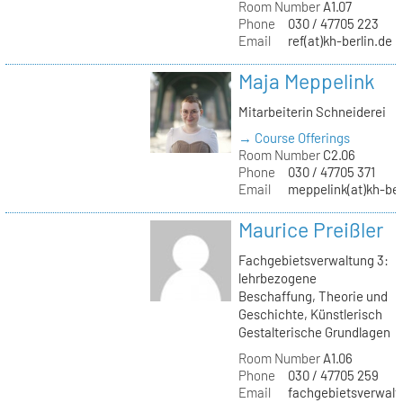
Room Number
A1.07
Phone
030 / 47705 223
Email
ref(at)kh-berlin.de
Maja Meppelink
Mitarbeiterin Schneiderei
→ Course Offerings
Room Number
C2.06
Phone
030 / 47705 371
Email
meppelink(at)kh-ber
Maurice Preißler
Fachgebietsverwaltung 3:
lehrbezogene
Beschaffung, Theorie und
Geschichte, Künstlerisch
Gestalterische Grundlagen
Room Number
A1.06
Phone
030 / 47705 259
Email
fachgebietsverwaltu