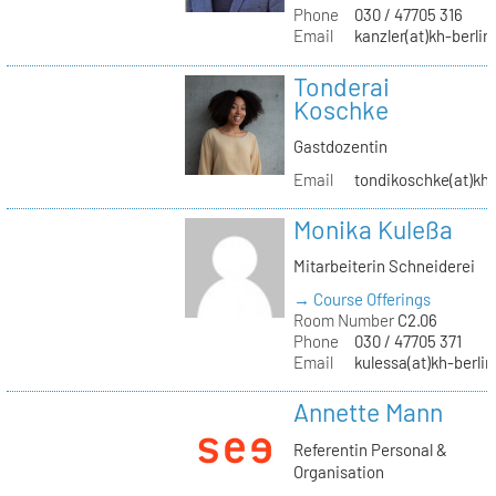
Phone
030 / 47705 316
Email
kanzler(at)kh-berlin
Tonderai
Koschke
Gastdozentin
Email
tondikoschke(at)kh-
Monika Kuleßa
Mitarbeiterin Schneiderei
→ Course Offerings
Room Number
C2.06
Phone
030 / 47705 371
Email
kulessa(at)kh-berlin
Annette Mann
Referentin Personal &
Organisation