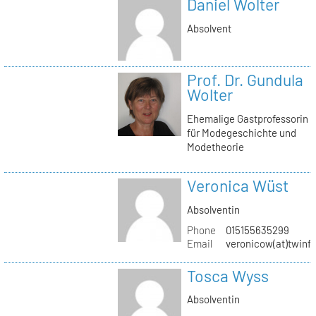
Daniel Wolter
Absolvent
Prof. Dr. Gundula
Wolter
Ehemalige Gastprofessorin
für Modegeschichte und
Modetheorie
Veronica Wüst
Absolventin
Phone
015155635299
Email
veronicow(at)twinf
Tosca Wyss
Absolventin