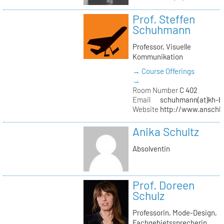
Prof. Steffen
Schuhmann
Professor, Visuelle
Kommunikation
→ Course Offerings
→
Room Number
C 402
Email
schuhmann(at)kh-be
Website
http://www.anschl
Anika Schultz
Absolventin
Prof. Doreen
Schulz
Professorin, Mode-Design,
Fachgebietssprecherin