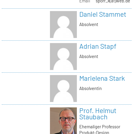
Email
sporr_k(at)web.de
Daniel Stammet
Absolvent
Adrian Stapf
Absolvent
Marielena Stark
Absolventin
Prof. Helmut
Staubach
Ehemaliger Professor
Produkt-Design