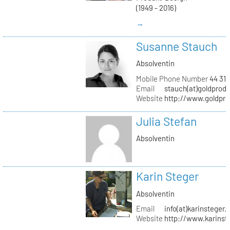
(1949 - 2016)
→
Susanne Stauch
Absolventin
Mobile Phone Number
44 31 
Email
stauch(at)goldprodu
Website
http://www.goldpro
Julia Stefan
Absolventin
Karin Steger
Absolventin
Email
info(at)karinsteger.
Website
http://www.karinst