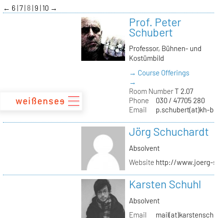
zum
←
6
7
8
9
10
→
Inhalt
Prof. Peter
Schubert
Professor, Bühnen- und
Kostümbild
→ Course Offerings
→
Room Number
T 2.07
Phone
030 / 47705 280
Email
p.schubert(at)kh-be
Jörg Schuchardt
Absolvent
Website
http://www.joerg-s
Karsten Schuhl
Absolvent
Email
mail(at)karstensch