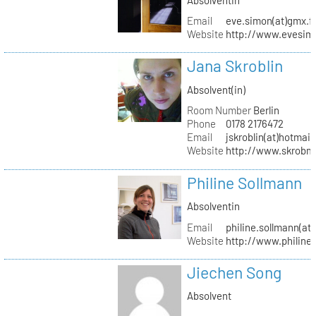
Email
eve.simon(at)gmx.f
Website
http://www.evesimo
Jana Skroblin
Absolvent(in)
Room Number
Berlin
Phone
0178 2176472
Email
jskroblin(at)hotmai
Website
http://www.skrobm
Philine Sollmann
Absolventin
Email
philine.sollmann(at
Website
http://www.philine
Jiechen Song
Absolvent