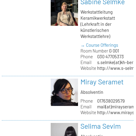
Sabine Selmke
Werkstattleitung
Keramikwerkstatt
(Lehrkraft in der
künstlerischen
Werkstattlehre)
→ Course Offerings
Room Number
G 001
Phone
030 47705373
Email
s.selmke(at)kh-berl
Website
http://www.s-selm
Miray Seramet
Absolventin
Phone
017638029579
Email
mail(at)mirayseram
Website
http://www.mirays
Selima Sevim