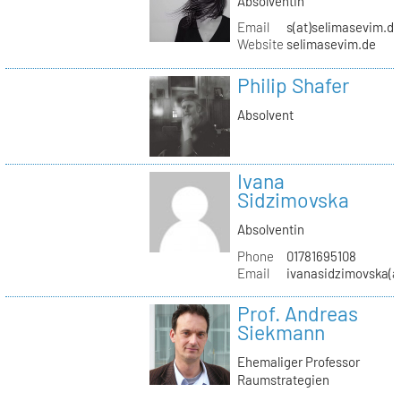
Absolventin
Email
s(at)selimasevim.d
Website
selimasevim.de
Philip Shafer
Absolvent
Ivana
Sidzimovska
Absolventin
Phone
01781695108
Email
ivanasidzimovska(a
Prof. Andreas
Siekmann
Ehemaliger Professor
Raumstrategien