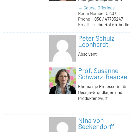
→ Course Offerings
Room Number
C2.07
Phone
030 / 47705247
Email
schulz(at)kh-berlin.
Peter Schulz
Leonhardt
Absolvent
Prof. Susanne
Schwarz-Raacke
Ehemalige Professorin für
Design-Grundlagen und
Produktentwurf
→
Nina von
Seckendorff