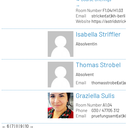
→
Room Number
F1.04/H1.03
Email
stricker(at)kh-berli
Website
https://astridstrick
Isabella Striffler
Absolventin
Thomas Strobel
Absolvent
Email
thomasstrobel(at)a
Graziella Sulis
Room Number
A1.04
Phone
030 / 47705 312
Email
pruefungsamt(at)kh-
←
6
7
8
9
10
→