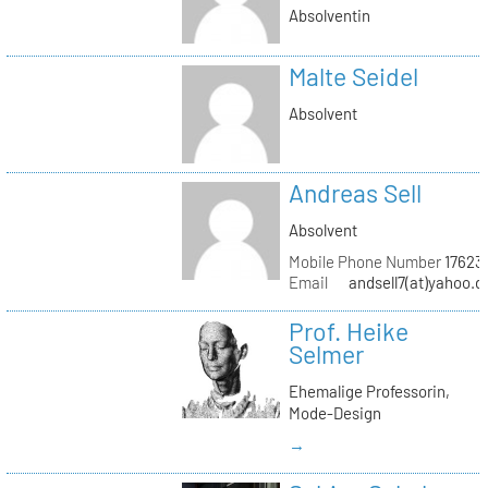
Absolventin
Malte Seidel
Absolvent
Andreas Sell
Absolvent
Mobile Phone Number
17623
Email
andsell7(at)yahoo.d
Prof. Heike
Selmer
Ehemalige Professorin,
Mode-Design
→