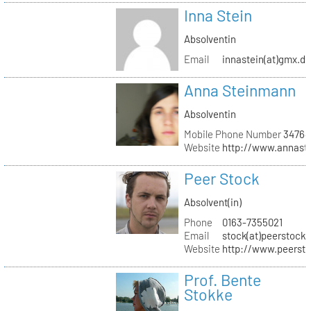
Inna Stein
Absolventin
Email
innastein(at)gmx.d
Anna Steinmann
Absolventin
Mobile Phone Number
34764
Website
http://www.annas
Peer Stock
Absolvent(in)
Phone
0163-7355021
Email
stock(at)peerstock.
Website
http://www.peersto
Prof. Bente
Stokke