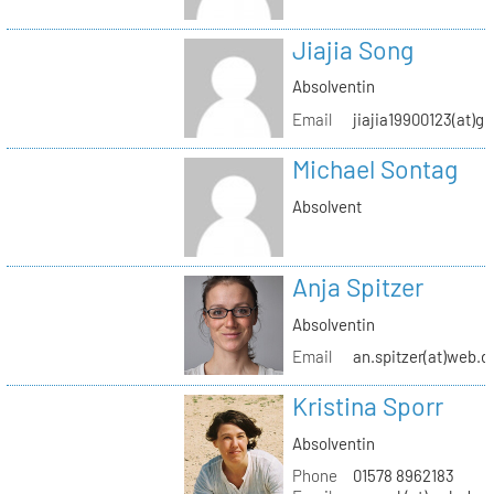
Jiajia Song
Absolventin
Email
jiajia19900123(at)g
Michael Sontag
Absolvent
Anja Spitzer
Absolventin
Email
an.spitzer(at)web.d
Kristina Sporr
Absolventin
Phone
01578 8962183