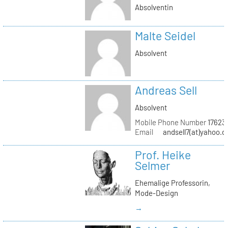
Absolventin
Malte Seidel
Absolvent
Andreas Sell
Absolvent
Mobile Phone Number
17623
Email
andsell7(at)yahoo.d
Prof. Heike
Selmer
Ehemalige Professorin,
Mode-Design
→