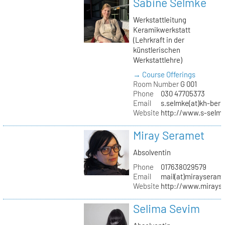
Sabine Selmke
Werkstattleitung
Keramikwerkstatt
(Lehrkraft in der
künstlerischen
Werkstattlehre)
→ Course Offerings
Room Number
G 001
Phone
030 47705373
Email
s.selmke(at)kh-berl
Website
http://www.s-selm
Miray Seramet
Absolventin
Phone
017638029579
Email
mail(at)mirayseram
Website
http://www.mirays
Selima Sevim