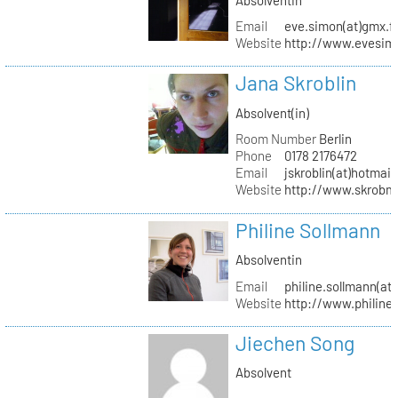
Email
eve.simon(at)gmx.f
Website
http://www.evesimo
Jana Skroblin
Absolvent(in)
Room Number
Berlin
Phone
0178 2176472
Email
jskroblin(at)hotmai
Website
http://www.skrobm
Philine Sollmann
Absolventin
Email
philine.sollmann(at
Website
http://www.philine
Jiechen Song
Absolvent