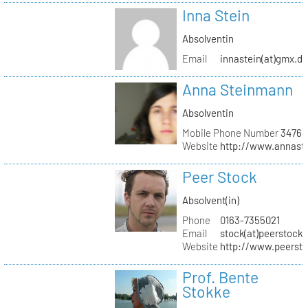
Inna Stein
Absolventin
Email
innastein(at)gmx.d
Anna Steinmann
Absolventin
Mobile Phone Number
34764
Website
http://www.annas
Peer Stock
Absolvent(in)
Phone
0163-7355021
Email
stock(at)peerstock.
Website
http://www.peersto
Prof. Bente
Stokke