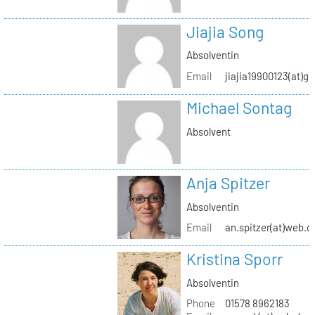
Jiajia Song
Absolventin
Email
jiajia19900123(at)g
Michael Sontag
Absolvent
Anja Spitzer
Absolventin
Email
an.spitzer(at)web.d
Kristina Sporr
Absolventin
Phone
01578 8962183