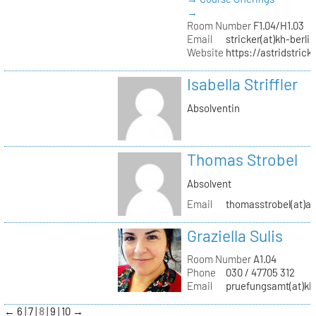
→
Room Number
F1.04/H1.03
Email
stricker(at)kh-berli
Website
https://astridstrick
Isabella Striffler
Absolventin
Thomas Strobel
Absolvent
Email
thomasstrobel(at)a
Graziella Sulis
Room Number
A1.04
Phone
030 / 47705 312
Email
pruefungsamt(at)kh-
←
6
7
8
9
10
→