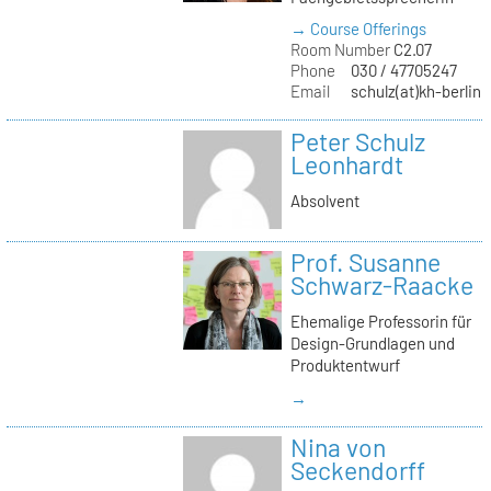
→ Course Offerings
Room Number
C2.07
Phone
030 / 47705247
Email
schulz(at)kh-berlin.
Peter Schulz
Leonhardt
Absolvent
Prof. Susanne
Schwarz-Raacke
Ehemalige Professorin für
Design-Grundlagen und
Produktentwurf
→
Nina von
Seckendorff