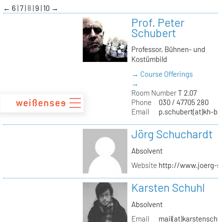
zum
←
6
7
8
9
10
→
Inhalt
Prof. Peter
Schubert
Professor, Bühnen- und
Kostümbild
→ Course Offerings
→
Room Number
T 2.07
Phone
030 / 47705 280
Email
p.schubert(at)kh-be
Jörg Schuchardt
Absolvent
Website
http://www.joerg-s
Karsten Schuhl
Absolvent
Email
mail(at)karstensch