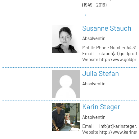
(1949 - 2016)
→
Susanne Stauch
Absolventin
Mobile Phone Number
44 31 
Email
stauch(at)goldprodu
Website
http://www.goldpro
Julia Stefan
Absolventin
Karin Steger
Absolventin
Email
info(at)karinsteger.
Website
http://www.karinst