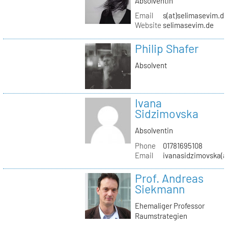
Absolventin
Email
s(at)selimasevim.d
Website
selimasevim.de
Philip Shafer
Absolvent
Ivana
Sidzimovska
Absolventin
Phone
01781695108
Email
ivanasidzimovska(a
Prof. Andreas
Siekmann
Ehemaliger Professor
Raumstrategien