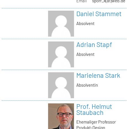
Email
sporr_k(at)web.de
Daniel Stammet
Absolvent
Adrian Stapf
Absolvent
Marielena Stark
Absolventin
Prof. Helmut
Staubach
Ehemaliger Professor
Produkt-Design