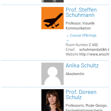
Prof. Steffen
Schuhmann
Professor, Visuelle
Kommunikation
→ Course Offerings
→
Room Number
C 402
Email
schuhmann(at)kh-be
Website
http://www.anschl
Anika Schultz
Absolventin
Prof. Doreen
Schulz
Professorin, Mode-Design,
Fachgebietssprecherin