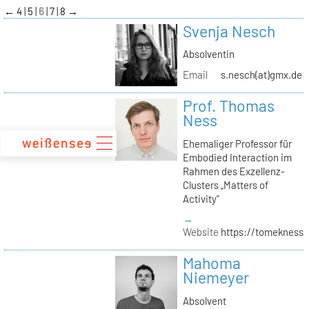
zum
←
4
5
6
7
8
→
Inhalt
Svenja Nesch
Absolventin
Email
s.nesch(at)gmx.de
Prof. Thomas
Ness
Ehemaliger Professor für
Embodied Interaction im
Rahmen des Exzellenz-
Clusters „Matters of
Activity"
→
Website
https://tomekness.
Mahoma
Niemeyer
Absolvent