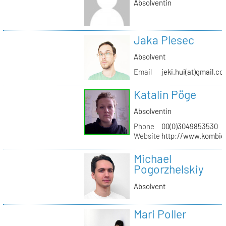
Absolventin
Jaka Plesec
Absolvent
Email
jeki.hui(at)gmail.c
Katalin Pöge
Absolventin
Phone
00(0)3049853530
Website
http://www.kombig
Michael
Pogorzhelskiy
Absolvent
Mari Poller