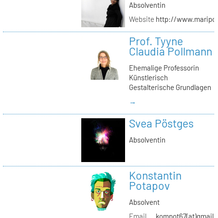
Absolventin
Website
http://www.maripol
Prof. Tyyne
Claudia Pollmann
Ehemalige Professorin
Künstlerisch
Gestalterische Grundlagen
→
Svea Pöstges
Absolventin
Konstantin
Potapov
Absolvent
Email
kompot67(at)gmail