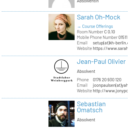
Absolventin
Sarah Oh-Mock
→ Course Offerings
Room Number
C 0.10
Mobile Phone Number
01511 
Email
setup(at)kh-berlin.d
Website
https://www.sarah
Jean-Paul Olivier
Absolvent
Phone
0176 20 930 120
Email
joonpaulsen(at)yah
Website
http://www.jonypon
Sebastian
Omatsch
Absolvent