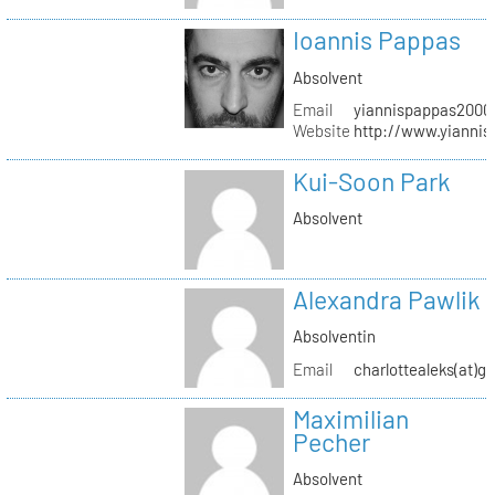
Ioannis Pappas
Absolvent
Email
yiannispappas2000(
Website
http://www.yianni
Kui-Soon Park
Absolvent
Alexandra Pawlik
Absolventin
Email
charlottealeks(at)g
Maximilian
Pecher
Absolvent