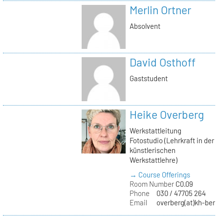
Merlin Ortner
Absolvent
David Osthoff
Gaststudent
Heike Overberg
Werkstattleitung
Fotostudio (Lehrkraft in der
künstlerischen
Werkstattlehre)
→ Course Offerings
Room Number
C0.09
Phone
030 / 47705 264
Email
overberg(at)kh-berl