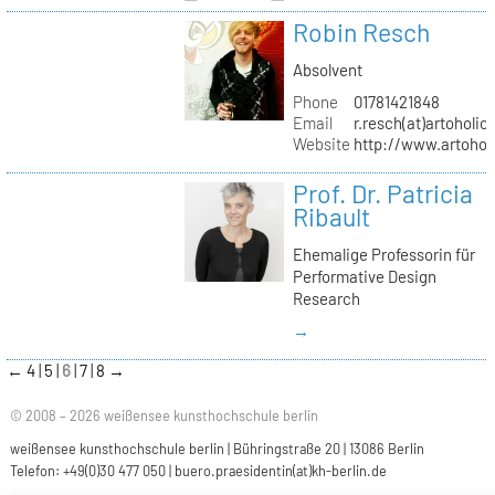
Robin Resch
Absolvent
Phone
01781421848
Email
r.resch(at)artoholics
Website
http://www.artoholi
Prof. Dr. Patricia
Ribault
Ehemalige Professorin für
Performative Design
Research
→
←
4
5
6
7
8
→
© 2008 – 2026 weißensee kunsthochschule berlin
weißensee kunsthochschule berlin | Bühringstraße 20 | 13086 Berlin
Telefon: +49(0)30 477 050 |
buero.praesidentin(at)kh-berlin.de