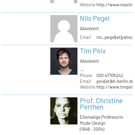
Website
http://www.maximil
Nils Pegel
Absolvent
Email
mc_pegel(at)yahoo.
Tim Peix
Absolvent
→
Phone
030 47705242
Email
peix(at)kh-berlin.de
Website
http://www.timpeix
Prof. Christine
Perthen
Ehemalige Professorin
Mode-Design
(1948 - 2004)