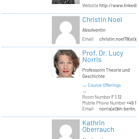
Website
http://www.linked
Christin Noel
Absolventin
Email
christin.noel78(at)
Prof. Dr. Lucy
Norris
Professorin Theorie und
Geschichte
→ Course Offerings
→
Room Number
F 1.12
Mobile Phone Number
+49 17
Email
norris(at)kh-berlin.
Kathrin
Oberrauch