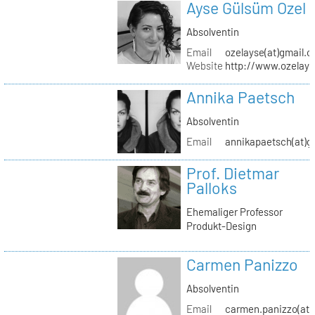
Ayse Gülsüm Ozel
Absolventin
Email
ozelayse(at)gmail.
Website
http://www.ozelay
Annika Paetsch
Absolventin
Email
annikapaetsch(at)g
Prof. Dietmar
Palloks
Ehemaliger Professor
Produkt-Design
Carmen Panizzo
Absolventin
Email
carmen.panizzo(at)