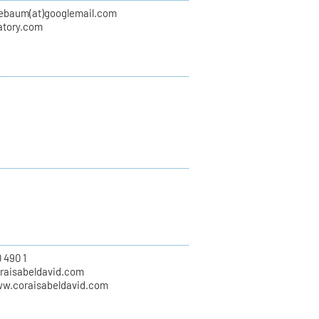
nebaum(at)googlemail.com
atory.com
 490 1
oraisabeldavid.com
ww.coraisabeldavid.com