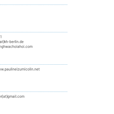
1
at)kh-berlin.de
nghwachoiahoi.com
ww.paulineizumicolin.net
er(at)gmail.com