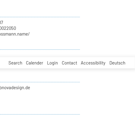
07
70022050
rossmann.name/
Search
Calender
Login
Contact
Accessibility
Deutsch
ubnovadesign.de