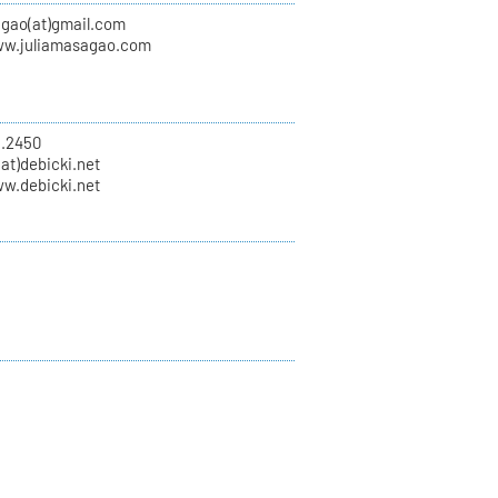
agao(at)gmail.com
ww.juliamasagao.com
8.2450
(at)debicki.net
ww.debicki.net