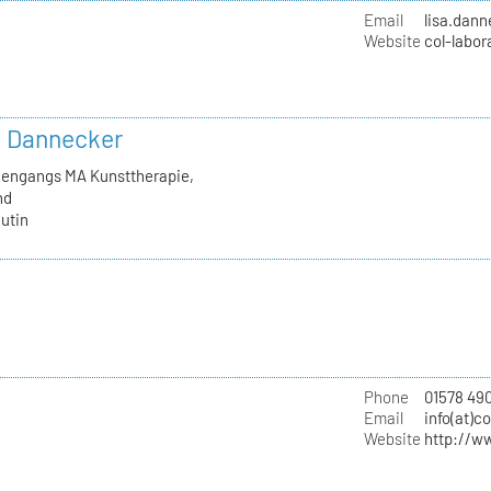
Email
lisa.dan
Website
col-labor
in Dannecker
diengangs MA Kunsttherapie,
nd
utin
Phone
01578 490
Email
info(at)c
Website
http://w