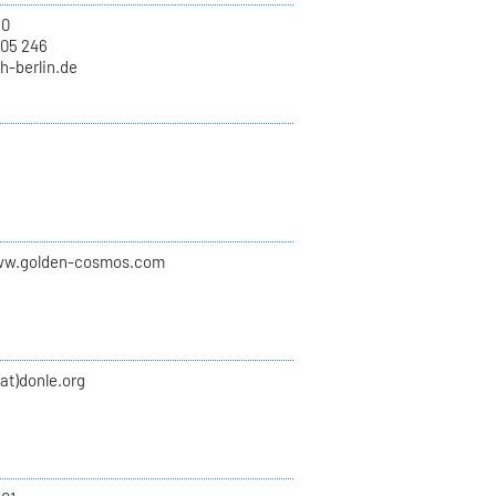
10
 05 246
kh-berlin.de
ww.golden-cosmos.com
(at)donle.org