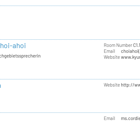
hoi-ahoi
Room Number
C1.1
Email
choiahoi(
achgebietssprecherin
Website
www.kyu
n
Website
http://w
Email
ms.cordi