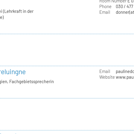
Room Number
E 0
Phone
030 / 477
 (Lehrkraft in der
Email
donner(at
e)
reluingne
Email
paulinedo
Website
www.paul
gien, Fachgebietssprecherin