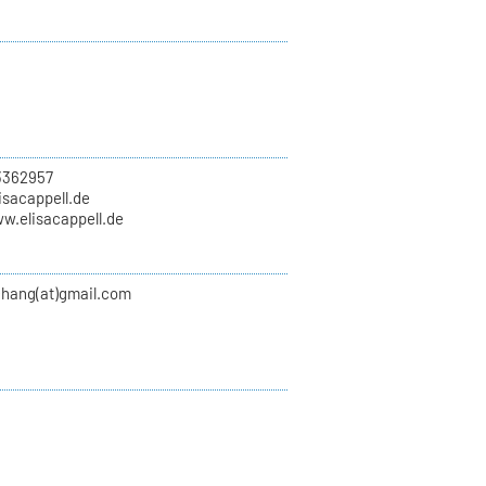
3362957
lisacappell.de
w.elisacappell.de
chang(at)gmail.com