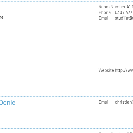
Room Number
A1.
Phone
030 / 477
me
Email
stud1(at)
Website
http://w
 Donle
Email
christian