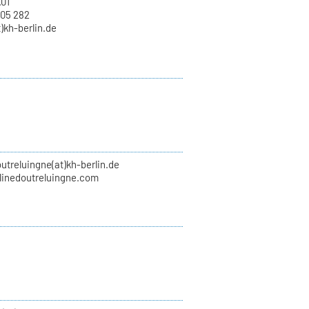
.01
 05 282
)kh-berlin.de
utreluingne(at)kh-berlin.de
inedoutreluingne.com