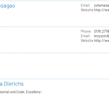
Masagao
Email
juliamas
Website
http://w
Phone
0176.277
Email
krzysztof
Website
http://w
la Dierichs
terial und Code, Exzellenz-