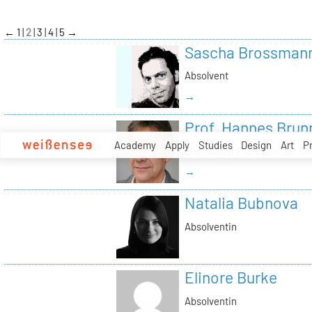
zum
Inhalt
←
1
2
3
4
5
→
Sascha Brossman
Absolvent
→
Prof. Hannes Brun
Academy
Apply
Studies
Design
Art
P
ehemaliger Professor der Bi
→
Natalia Bubnova
Absolventin
Elinore Burke
Absolventin