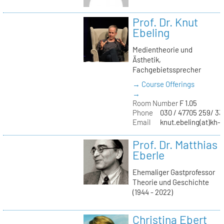
Prof. Dr. Knut
Ebeling
Medientheorie und
Ästhetik,
Fachgebietssprecher
→ Course Offerings
→
Room Number
F 1.05
Phone
030 / 47705 259/ 33
Email
knut.ebeling(at)kh-b
Prof. Dr. Matthias
Eberle
Ehemaliger Gastprofessor
Theorie und Geschichte
(1944 - 2022)
Christina Ebert