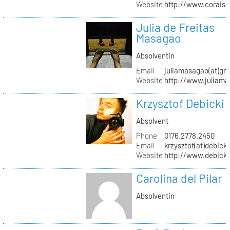
Website
http://www.coraisa
Julia de Freitas
Masagao
Absolventin
Email
juliamasagao(at)gm
Website
http://www.juliam
Krzysztof Debicki
Absolvent
Phone
0176.2778.2450
Email
krzysztof(at)debicki
Website
http://www.debicki
Carolina del Pilar
Absolventin