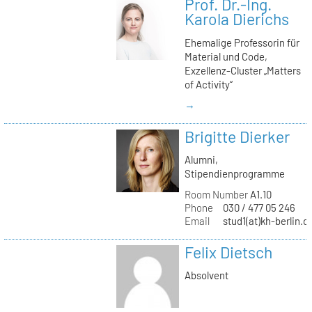
Prof. Dr.-Ing.
Karola Dierichs
Ehemalige Professorin für
Material und Code,
Exzellenz-Cluster „Matters
of Activity“
→
Brigitte Dierker
Alumni,
Stipendienprogramme
Room Number
A1.10
Phone
030 / 477 05 246
Email
stud1(at)kh-berlin.d
Felix Dietsch
Absolvent