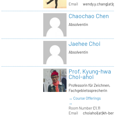
Email
wendy.y.chang(at)g
Chaochao Chen
Absolventin
Jaehee Choi
Absolventin
Prof. Kyung-hwa
Choi-ahoi
Professorin für Zeichnen,
Fachgebietssprecherin
→ Course Offerings
→
Room Number
C1.11
Email
choiahoi(at)kh-berl