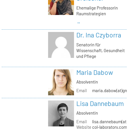
Ehemalige Professorin
Raumstrategien
→
Dr. Ina Czyborra
Senatorin für
Wissenschaft, Gesundheit
und Pflege
Maria Dabow
Absolventin
Email
maria.dabow(at)gm
Lisa Dannebaum
Absolventin
Email
lisa.dannebaum(at)
Website
col-laboratory.com