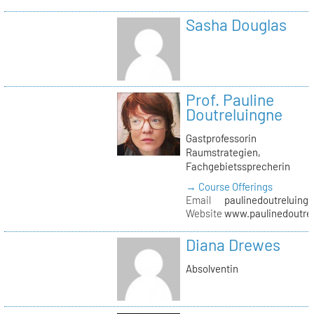
Sasha Douglas
Prof. Pauline
Doutreluingne
Gastprofessorin
Raumstrategien,
Fachgebietssprecherin
→ Course Offerings
Email
paulinedoutreluingn
Website
www.paulinedoutre
Diana Drewes
Absolventin