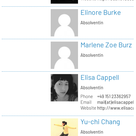
Elinore Burke
Absolventin
Marlene Zoe Burz
Absolventin
Elisa Cappell
Absolventin
Phone
+49 151 23362957
Email
mail(at)elisacappell
Website
http://www.elisacap
Yu-chi Chang
Absolventin