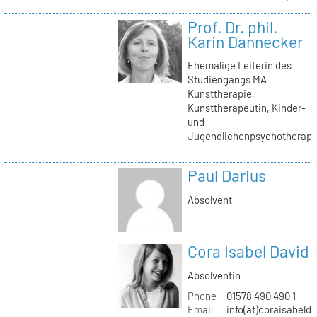
Prof. Dr. phil.
Karin Dannecker
Ehemalige Leiterin des
Studiengangs MA
Kunsttherapie,
Kunsttherapeutin, Kinder-
und
Jugendlichenpsychotherape
Paul Darius
Absolvent
Cora Isabel David
Absolventin
Phone
01578 490 490 1
Email
info(at)coraisabeld