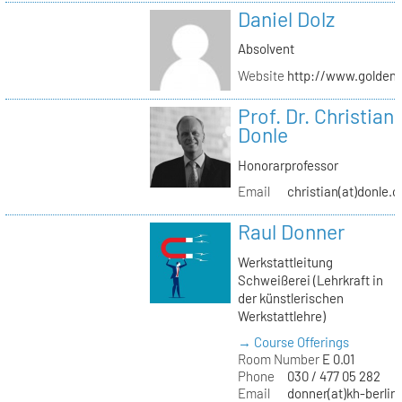
Daniel Dolz
Absolvent
Website
http://www.golden
Prof. Dr. Christian
Donle
Honorarprofessor
Email
christian(at)donle.o
Raul Donner
Werkstattleitung
Schweißerei (Lehrkraft in
der künstlerischen
Werkstattlehre)
→ Course Offerings
Room Number
E 0.01
Phone
030 / 477 05 282
Email
donner(at)kh-berlin