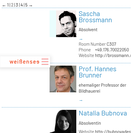
zum
←
1
2
3
4
5
→
Inhalt
Sascha
Brossmann
Absolvent
→
Room Number
C307
Phone
+49.176.70022050
Website
http://brossmann.
Prof. Hannes
Brunner
ehemaliger Professor der
Bildhauerei
→
Natalia Bubnova
Absolventin
Website
http://bubnovadesi