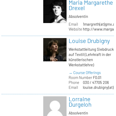
Maria Margarethe
Drexel
Absolventin
Email
1margreth(at)gmx.a
Website
http://www.margare
Louise Drubigny
Werkstattleitung Siebdruck
auf Textil (Lehrkraft in der
künstlerischen
Werkstattlehre)
→ Course Offerings
Room Number
F0.01
Phone
030 / 47705 206
Email
louise.drubigny(at)k
Lorraine
Durgeloh
Absolventin