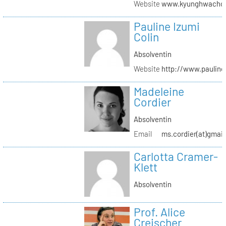
Website
www.kyunghwachoi
Pauline Izumi
Colin
Absolventin
Website
http://www.pauline
Madeleine
Cordier
Absolventin
Email
ms.cordier(at)gmai
Carlotta Cramer-
Klett
Absolventin
Prof. Alice
Creischer