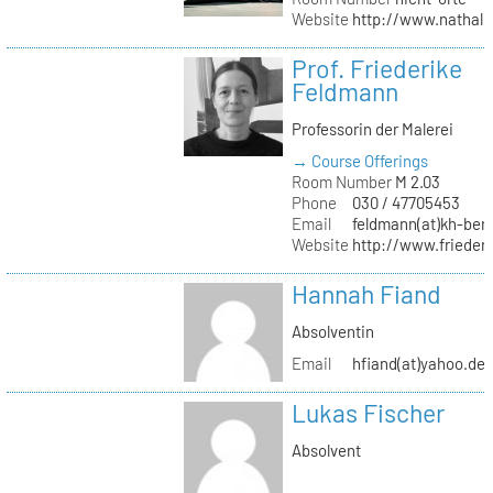
Website
http://www.nathali
Prof. Friederike
Feldmann
Professorin der Malerei
→ Course Offerings
Room Number
M 2.03
Phone
030 / 47705453
Email
feldmann(at)kh-berl
Website
http://www.frieder
Hannah Fiand
Absolventin
Email
hfiand(at)yahoo.de
Lukas Fischer
Absolvent