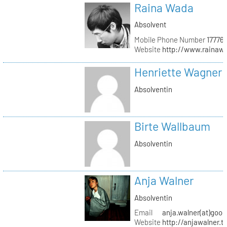
Raina Wada
Absolvent
Mobile Phone Number
17776
Website
http://www.rainaw
Henriette Wagner
Absolventin
Birte Wallbaum
Absolventin
Anja Walner
Absolventin
Email
anja.walner(at)goo
Website
http://anjawalner.t