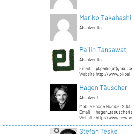
Mariko Takahashi
Absolventin
Pailin Tansawat
Absolventin
Email
pl.pailin(at)gmail.c
Website
http://www.pl-pail
Hagen Täuscher
Absolvent
Mobile Phone Number
20056
Email
hagen_taeuscher(a
Website
http://www.newon-
Stefan Teske