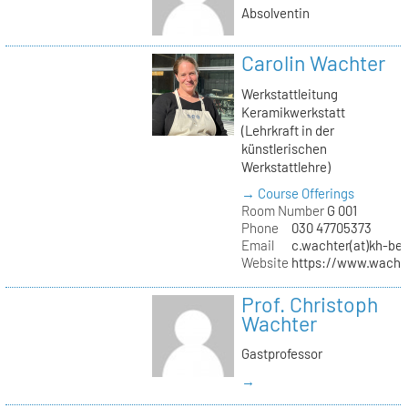
Absolventin
Carolin Wachter
Werkstattleitung
Keramikwerkstatt
(Lehrkraft in der
künstlerischen
Werkstattlehre)
→ Course Offerings
Room Number
G 001
Phone
030 47705373
Email
c.wachter(at)kh-ber
Website
https://www.wachte
Prof. Christoph
Wachter
Gastprofessor
→