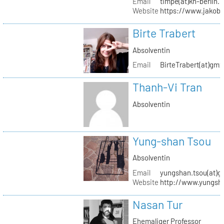
Email
timpe(at)kh-berlin.
Website
https://www.jakob
Birte Trabert
Absolventin
Email
BirteTrabert(at)gmx
Thanh-Vi Tran
Absolventin
Yung-shan Tsou
Absolventin
Email
yungshan.tsou(at)g
Website
http://www.yungsh
Nasan Tur
Ehemaliger Professor