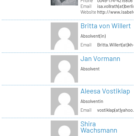
Phone
0049-174-4215806
Email
isa.vollrath(at)berli
Website
http://www.isabelv
Britta von Willert
Absolvent(in)
Email
Britta.Willert(at)kh-
Jan Vormann
Absolvent
Aleesa Vostiklap
Absolventin
Email
vostiklap(at)yahoo.
Shira
Wachsmann