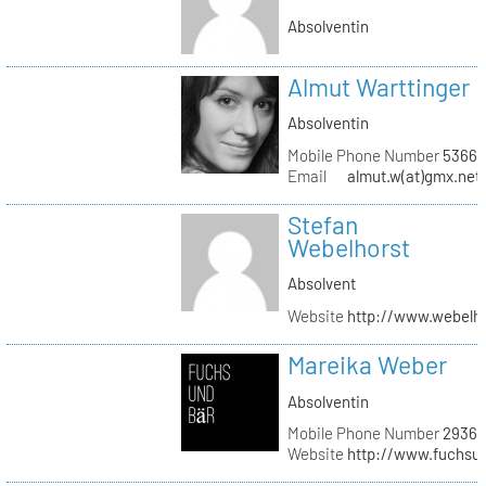
Absolventin
Almut Warttinger
Absolventin
Mobile Phone Number
53660
Email
almut.w(at)gmx.net
Stefan
Webelhorst
Absolvent
Website
http://www.webelh
Mareika Weber
Absolventin
Mobile Phone Number
29360
Website
http://www.fuchsu