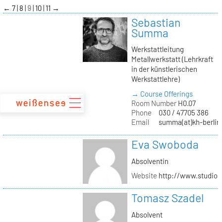
zum
←
7
8
9
10
11
→
Inhalt
Sebastian
Summa
Werkstattleitung
Metallwerkstatt (Lehrkraft
in der künstlerischen
Werkstattlehre)
→ Course Offerings
Room Number
H0.07
Phone
030 / 47705 386
Email
summa(at)kh-berlin
Eva Swoboda
Absolventin
Website
http://www.studio
Tomasz Szadel
Absolvent