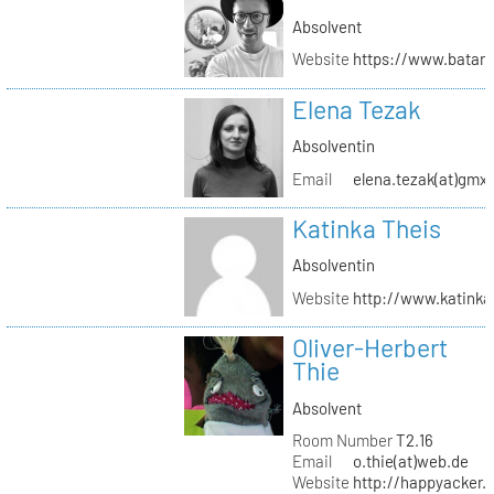
Absolvent
Website
https://www.batar
Elena Tezak
Absolventin
Email
elena.tezak(at)gmx
Katinka Theis
Absolventin
Website
http://www.katinka
Oliver-Herbert
Thie
Absolvent
Room Number
T2.16
Email
o.thie(at)web.de
Website
http://happyacker.