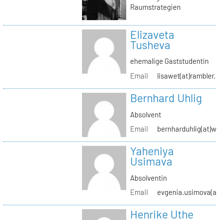
Raumstrategien
Elizaveta
Tusheva
ehemalige Gaststudentin
Email
lisawet(at)rambler.r
Bernhard Uhlig
Absolvent
Email
bernharduhlig(at)w
Yaheniya
Usimava
Absolventin
Email
evgenia.usimova(at
Henrike Uthe