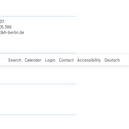
07
05 386
)kh-berlin.de
ww.studioswob.de
Search
Calender
Login
Contact
Accessibility
Deutsch