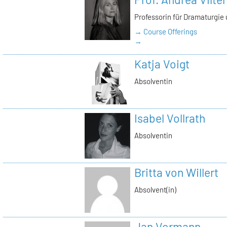
Professorin für Dramaturgie
→ Course Offerings
→
Katja Voigt
Absolventin
Isabel Vollrath
Absolventin
Britta von Willert
Absolvent(in)
Jan Vormann