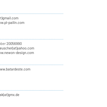
(at)gmail.com
ww.pl-pailin.com
mber
20056990
euscher(at)yahoo.com
ww.newon-design.com
www.batardeste.com
zak(at)gmx.de