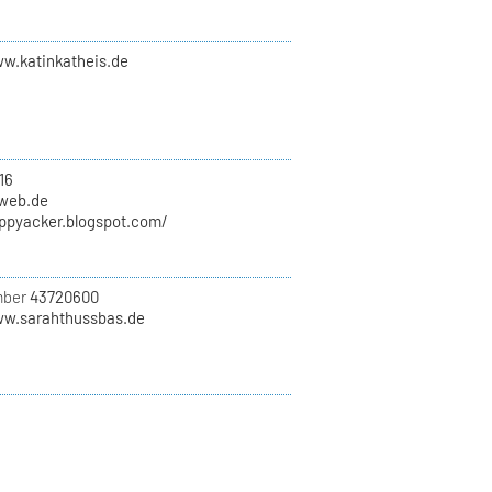
ww.katinkatheis.de
16
)web.de
appyacker.blogspot.com/
mber
43720600
ww.sarahthussbas.de