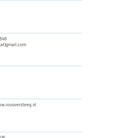
846
at)gmail.com
ww.roosversteeg.nl
.06