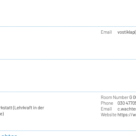
Email
vostiklap
Room Number
G 0
Phone
030 4770
statt (Lehrkraft in der
Email
c.wachter
e)
Website
https://