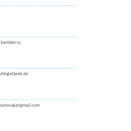
t)rambler.ru
uhlig(at)web.de
usimova(at)gmail.com