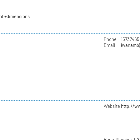
t +dimensions
Phone
15737465
Email
kvanamb(
Website
http://w
Room Number
T 2