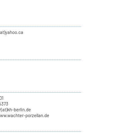
(at)yahoo.ca
01
5373
(at)kh-berlin.de
www.wachter-porzellan.de