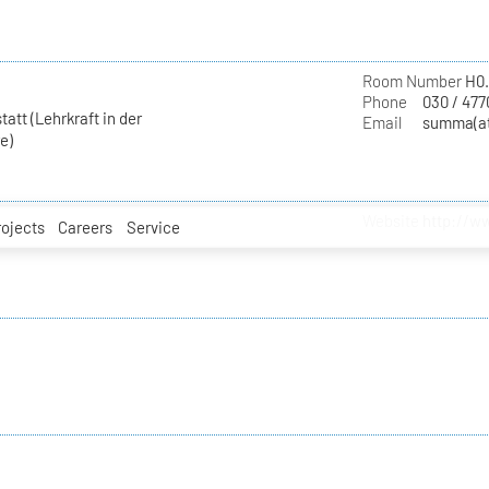
Room Number
H0.
Phone
030 / 477
att (Lehrkraft in der
Email
summa(at
e)
Website
http://w
rojects
Careers
Service