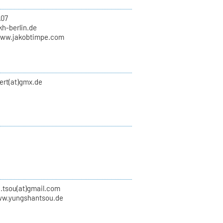
.07
kh-berlin.de
www.jakobtimpe.com
ert(at)gmx.de
.tsou(at)gmail.com
ww.yungshantsou.de