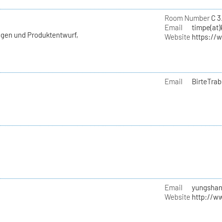
e
Room Number
C 3
Email
timpe(at)
agen und Produktentwurf,
Website
https://
Email
BirteTrab
Email
yungshan
Website
http://w