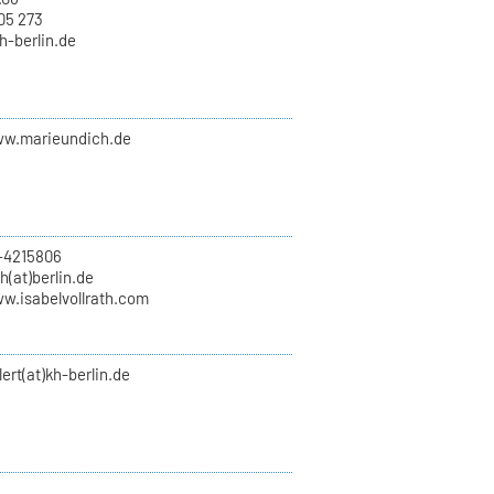
05 273
kh-berlin.de
ww.marieundich.de
-4215806
th(at)berlin.de
ww.isabelvollrath.com
lert(at)kh-berlin.de