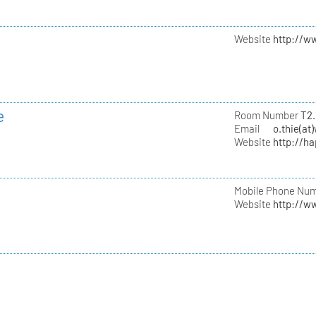
Website
http://w
e
Room Number
T2.
Email
o.thie(at
Website
http://h
Mobile Phone Nu
Website
http://w