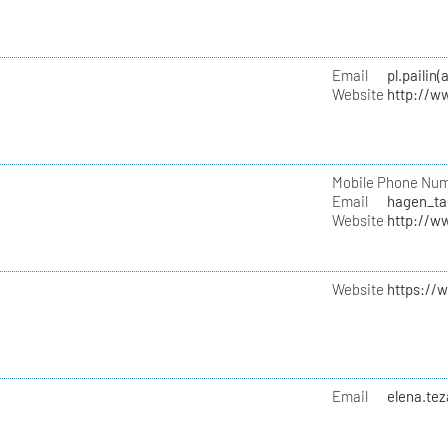
Email
pl.pailin
Website
http://w
Mobile Phone Nu
Email
hagen_ta
Website
http://w
Website
https://
Email
elena.te