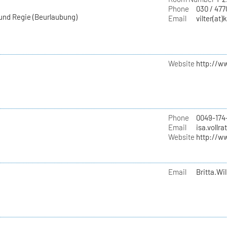
Phone
030 / 477
 und Regie (Beurlaubung)
Email
vilter(at)
Website
http://w
Phone
0049-174
Email
isa.vollra
Website
http://w
Email
Britta.Wil