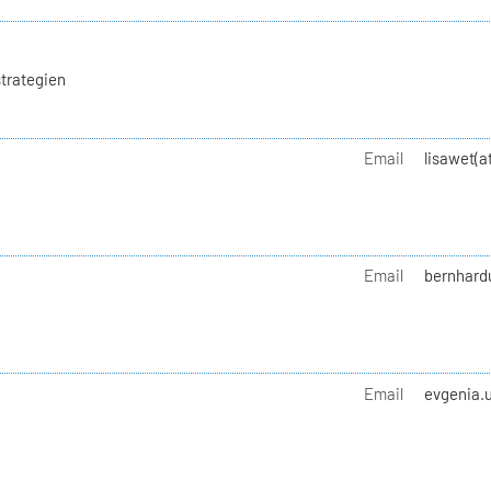
trategien
Email
lisawet(a
Email
bernhard
Email
evgenia.