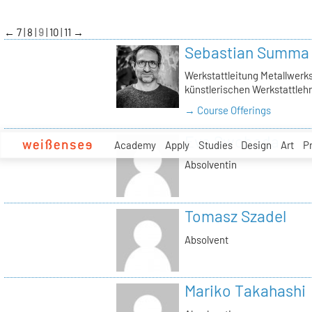
zum
Inhalt
←
7
8
9
10
11
→
Sebastian Summa
Werkstattleitung Metallwerkst
künstlerischen Werkstattlehr
→ Course Offerings
Eva Swoboda
Academy
Apply
Studies
Design
Art
P
Absolventin
Tomasz Szadel
Absolvent
Mariko Takahashi