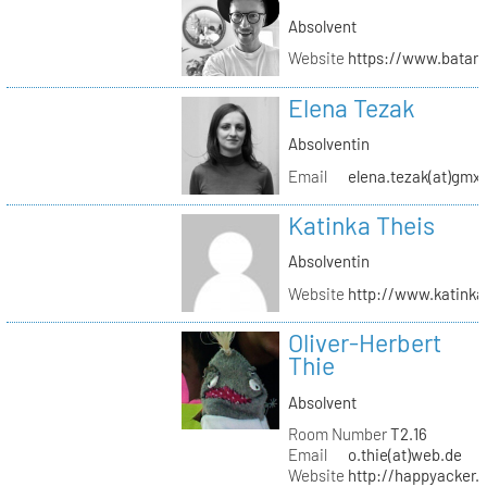
Absolvent
Website
https://www.batar
Elena Tezak
Absolventin
Email
elena.tezak(at)gmx
Katinka Theis
Absolventin
Website
http://www.katinka
Oliver-Herbert
Thie
Absolvent
Room Number
T2.16
Email
o.thie(at)web.de
Website
http://happyacker.