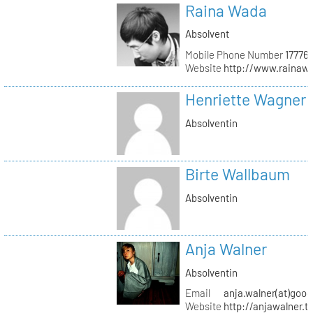
Raina Wada
Absolvent
Mobile Phone Number
17776
Website
http://www.rainaw
Henriette Wagner
Absolventin
Birte Wallbaum
Absolventin
Anja Walner
Absolventin
Email
anja.walner(at)goo
Website
http://anjawalner.t