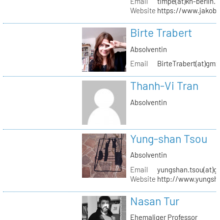
Email
timpe(at)kh-berlin.
Website
https://www.jakob
Birte Trabert
Absolventin
Email
BirteTrabert(at)gmx
Thanh-Vi Tran
Absolventin
Yung-shan Tsou
Absolventin
Email
yungshan.tsou(at)g
Website
http://www.yungsh
Nasan Tur
Ehemaliger Professor