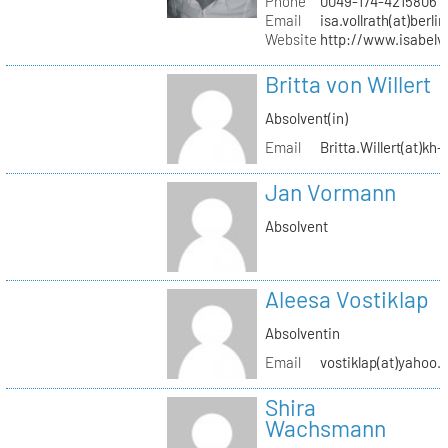
Phone
0049-174-4215806
Email
isa.vollrath(at)berli
Website
http://www.isabelv
Britta von Willert
Absolvent(in)
Email
Britta.Willert(at)kh-
Jan Vormann
Absolvent
Aleesa Vostiklap
Absolventin
Email
vostiklap(at)yahoo.
Shira
Wachsmann