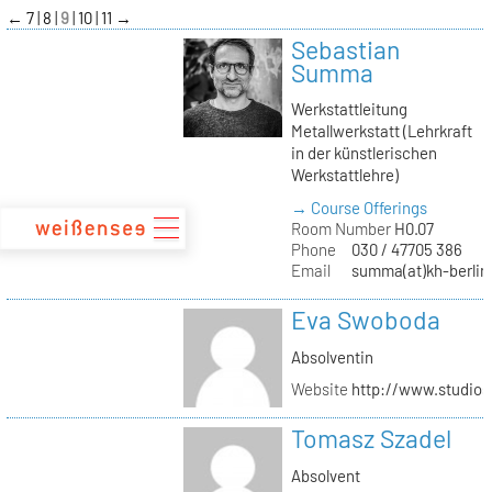
zum
←
7
8
9
10
11
→
Inhalt
Sebastian
Summa
Werkstattleitung
Metallwerkstatt (Lehrkraft
in der künstlerischen
Werkstattlehre)
→ Course Offerings
Room Number
H0.07
Phone
030 / 47705 386
Email
summa(at)kh-berlin
Eva Swoboda
Absolventin
Website
http://www.studio
Tomasz Szadel
Absolvent