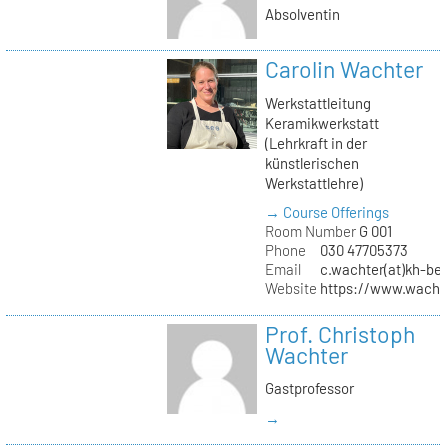
Absolventin
Carolin Wachter
Werkstattleitung
Keramikwerkstatt
(Lehrkraft in der
künstlerischen
Werkstattlehre)
→ Course Offerings
Room Number
G 001
Phone
030 47705373
Email
c.wachter(at)kh-ber
Website
https://www.wachte
Prof. Christoph
Wachter
Gastprofessor
→