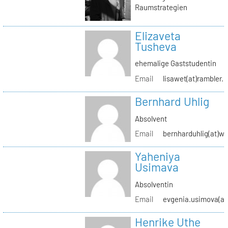
Raumstrategien
Elizaveta
Tusheva
ehemalige Gaststudentin
Email
lisawet(at)rambler.r
Bernhard Uhlig
Absolvent
Email
bernharduhlig(at)w
Yaheniya
Usimava
Absolventin
Email
evgenia.usimova(at
Henrike Uthe