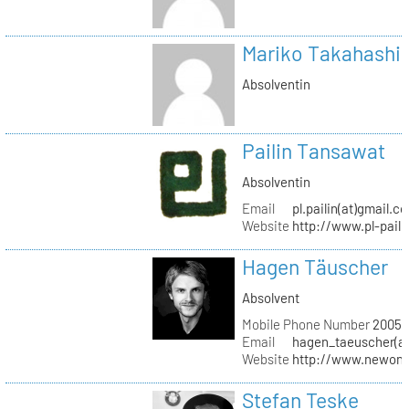
Mariko Takahashi
Absolventin
Pailin Tansawat
Absolventin
Email
pl.pailin(at)gmail.c
Website
http://www.pl-pail
Hagen Täuscher
Absolvent
Mobile Phone Number
20056
Email
hagen_taeuscher(a
Website
http://www.newon-
Stefan Teske