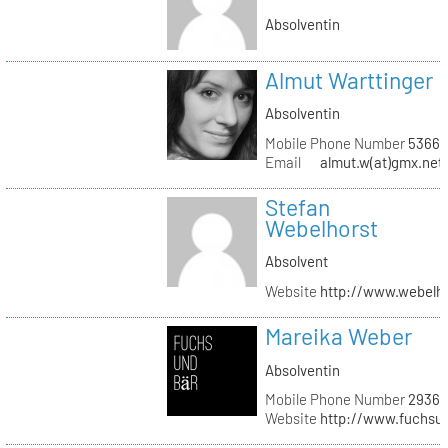
Absolventin
Almut Warttinger
Absolventin
Mobile Phone Number
53660
Email
almut.w(at)gmx.net
Stefan
Webelhorst
Absolvent
Website
http://www.webelh
Mareika Weber
Absolventin
Mobile Phone Number
29360
Website
http://www.fuchsu