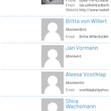
Phone
0049-174-4215806
Email
isa.vollrath(at)berli
Website
http://www.isabelv
Britta von Willert
Absolvent(in)
Email
Britta.Willert(at)kh-
Jan Vormann
Absolvent
Aleesa Vostiklap
Absolventin
Email
vostiklap(at)yahoo.
Shira
Wachsmann