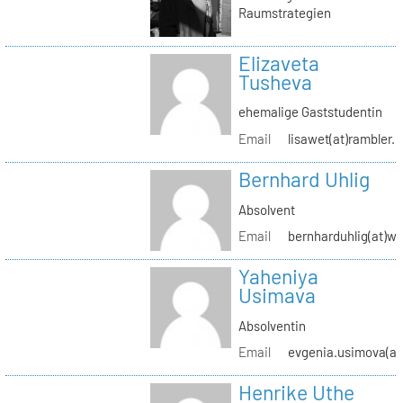
Raumstrategien
Elizaveta
Tusheva
ehemalige Gaststudentin
Email
lisawet(at)rambler.r
Bernhard Uhlig
Absolvent
Email
bernharduhlig(at)w
Yaheniya
Usimava
Absolventin
Email
evgenia.usimova(at
Henrike Uthe