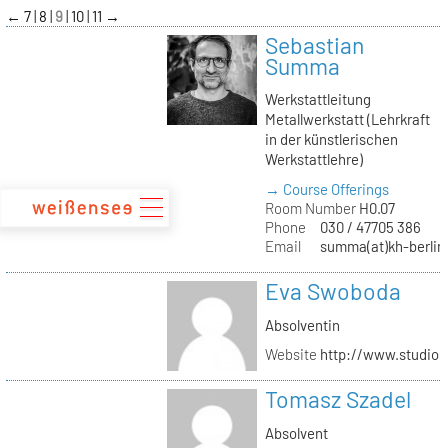
zum
←
7
8
9
10
11
→
Inhalt
Sebastian
Summa
Werkstattleitung
Metallwerkstatt (Lehrkraft
in der künstlerischen
Werkstattlehre)
→ Course Offerings
Room Number
H0.07
Phone
030 / 47705 386
Email
summa(at)kh-berlin
Eva Swoboda
Absolventin
Website
http://www.studio
Tomasz Szadel
Absolvent