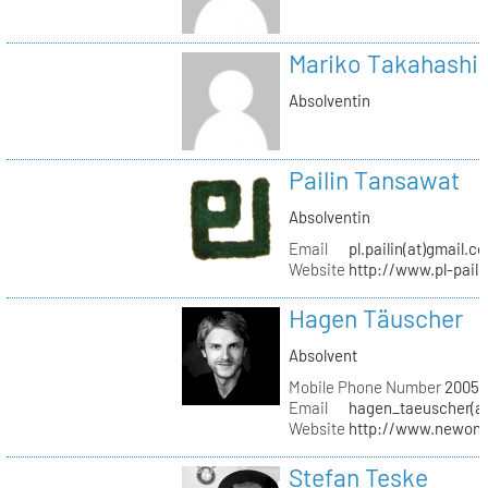
Mariko Takahashi
Absolventin
Pailin Tansawat
Absolventin
Email
pl.pailin(at)gmail.c
Website
http://www.pl-pail
Hagen Täuscher
Absolvent
Mobile Phone Number
20056
Email
hagen_taeuscher(a
Website
http://www.newon-
Stefan Teske