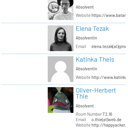
Absolvent
Website
https://www.batar
Elena Tezak
Absolventin
Email
elena.tezak(at)gmx
Katinka Theis
Absolventin
Website
http://www.katinka
Oliver-Herbert
Thie
Absolvent
Room Number
T2.16
Email
o.thie(at)web.de
Website
http://happyacker.