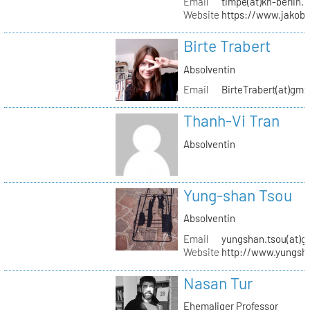
Email
timpe(at)kh-berlin.
Website
https://www.jakob
Birte Trabert
Absolventin
Email
BirteTrabert(at)gmx
Thanh-Vi Tran
Absolventin
Yung-shan Tsou
Absolventin
Email
yungshan.tsou(at)g
Website
http://www.yungsh
Nasan Tur
Ehemaliger Professor