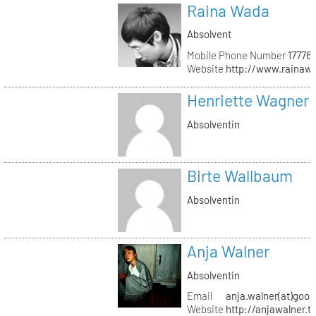
Raina Wada
Absolvent
Mobile Phone Number
17776
Website
http://www.rainaw
Henriette Wagner
Absolventin
Birte Wallbaum
Absolventin
Anja Walner
Absolventin
Email
anja.walner(at)goo
Website
http://anjawalner.t