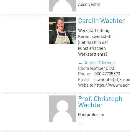
Absolventin
Carolin Wachter
Werkstattleitung
Keramikwerkstatt
(Lehrkraft in der
künstlerischen
Werkstattlehre)
→ Course Offerings
Room Number
G 001
Phone
030 47705373
Email
c.wachter(at)kh-ber
Website
https://www.wachte
Prof. Christoph
Wachter
Gastprofessor
→