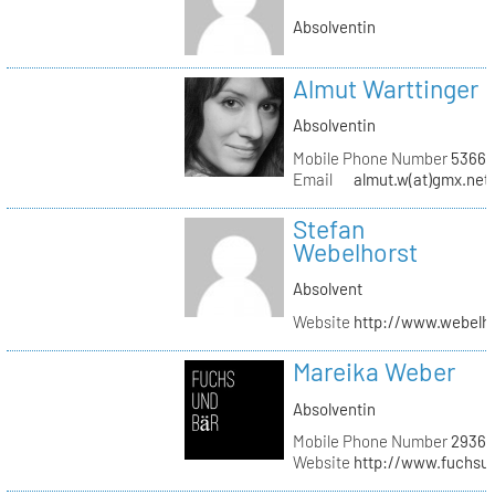
Absolventin
Almut Warttinger
Absolventin
Mobile Phone Number
53660
Email
almut.w(at)gmx.net
Stefan
Webelhorst
Absolvent
Website
http://www.webelh
Mareika Weber
Absolventin
Mobile Phone Number
29360
Website
http://www.fuchsu