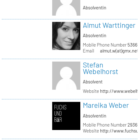
Absolventin
Almut Warttinger
Absolventin
Mobile Phone Number
53660
Email
almut.w(at)gmx.net
Stefan
Webelhorst
Absolvent
Website
http://www.webelh
Mareika Weber
Absolventin
Mobile Phone Number
29360
Website
http://www.fuchsu