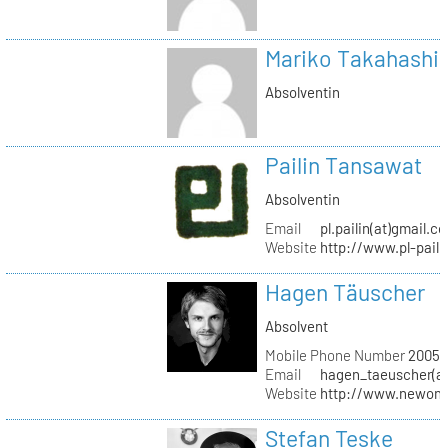
Mariko Takahashi
Absolventin
Pailin Tansawat
Absolventin
Email
pl.pailin(at)gmail.c
Website
http://www.pl-pail
Hagen Täuscher
Absolvent
Mobile Phone Number
20056
Email
hagen_taeuscher(a
Website
http://www.newon-
Stefan Teske