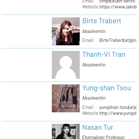
Email
timpe(at)kh-berlin.
Website
https://www.jakob
Birte Trabert
Absolventin
Email
BirteTrabert(at)gmx
Thanh-Vi Tran
Absolventin
Yung-shan Tsou
Absolventin
Email
yungshan.tsou(at)g
Website
http://www.yungsh
Nasan Tur
Ehemaliger Professor