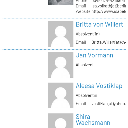
Phone
0049-174-4215806
Email
isa.vollrath(at)berli
Website
http://www.isabelv
Britta von Willert
Absolvent(in)
Email
Britta.Willert(at)kh-
Jan Vormann
Absolvent
Aleesa Vostiklap
Absolventin
Email
vostiklap(at)yahoo.
Shira
Wachsmann