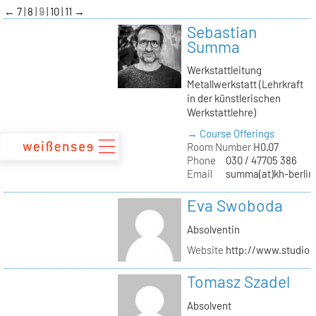
zum
←
7
8
9
10
11
→
Inhalt
Sebastian
Summa
Werkstattleitung
Metallwerkstatt (Lehrkraft
in der künstlerischen
Werkstattlehre)
→ Course Offerings
Room Number
H0.07
Phone
030 / 47705 386
Email
summa(at)kh-berlin
Eva Swoboda
Absolventin
Website
http://www.studio
Tomasz Szadel
Absolvent