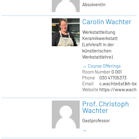
Absolventin
Carolin Wachter
Werkstattleitung
Keramikwerkstatt
(Lehrkraft in der
künstlerischen
Werkstattlehre)
→ Course Offerings
Room Number
G 001
Phone
030 47705373
Email
c.wachter(at)kh-ber
Website
https://www.wachte
Prof. Christoph
Wachter
Gastprofessor
→