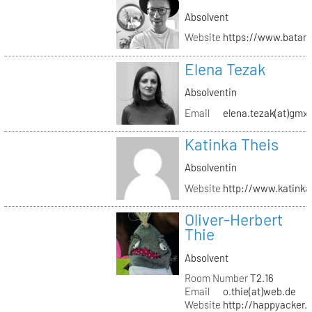
Absolvent
Website
https://www.batar
Elena Tezak
Absolventin
Email
elena.tezak(at)gmx
Katinka Theis
Absolventin
Website
http://www.katinka
Oliver-Herbert
Thie
Absolvent
Room Number
T2.16
Email
o.thie(at)web.de
Website
http://happyacker.