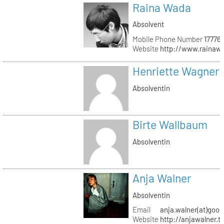
Raina Wada
Absolvent
Mobile Phone Number
17776
Website
http://www.rainaw
Henriette Wagner
Absolventin
Birte Wallbaum
Absolventin
Anja Walner
Absolventin
Email
anja.walner(at)goo
Website
http://anjawalner.t