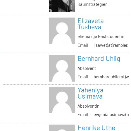
Raumstrategien
Elizaveta
Tusheva
ehemalige Gaststudentin
Email
lisawet(at)rambler.r
Bernhard Uhlig
Absolvent
Email
bernharduhlig(at)w
Yaheniya
Usimava
Absolventin
Email
evgenia.usimova(at
Henrike Uthe