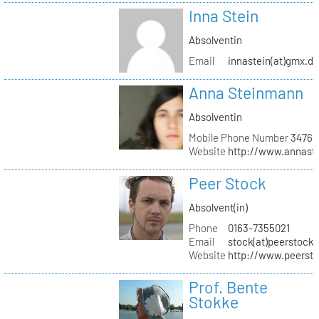
Inna Stein
Absolventin
Email
innastein(at)gmx.d
Anna Steinmann
Absolventin
Mobile Phone Number
34764
Website
http://www.annas
Peer Stock
Absolvent(in)
Phone
0163-7355021
Email
stock(at)peerstock.
Website
http://www.peersto
Prof. Bente
Stokke