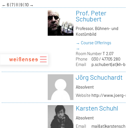
zum
←
6
7
8
9
10
→
Inhalt
Prof. Peter
Schubert
Professor, Bühnen- und
Kostümbild
→ Course Offerings
→
Room Number
T 2.07
Phone
030 / 47705 280
Email
p.schubert(at)kh-be
Jörg Schuchardt
Absolvent
Website
http://www.joerg-s
Karsten Schuhl
Absolvent
Email
mail(at)karstensch