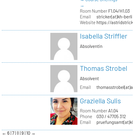
→
Room Number
F1.04/H1.03
Email
stricker(at)kh-berli
Website
https://astridstrick
Isabella Striffler
Absolventin
Thomas Strobel
Absolvent
Email
thomasstrobel(at)a
Graziella Sulis
Room Number
A1.04
Phone
030 / 47705 312
Email
pruefungsamt(at)kh-
←
6
7
8
9
10
→