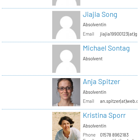
Jiajia Song
Absolventin
Email
jiajia19900123(at)g
Michael Sontag
Absolvent
Anja Spitzer
Absolventin
Email
an.spitzer(at)web.d
Kristina Sporr
Absolventin
Phone
01578 8962183