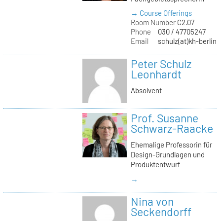
→ Course Offerings
Room Number
C2.07
Phone
030 / 47705247
Email
schulz(at)kh-berlin.
Peter Schulz
Leonhardt
Absolvent
Prof. Susanne
Schwarz-Raacke
Ehemalige Professorin für
Design-Grundlagen und
Produktentwurf
→
Nina von
Seckendorff