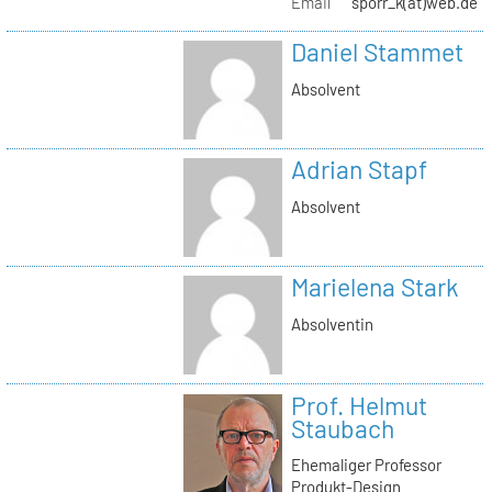
Email
sporr_k(at)web.de
Daniel Stammet
Absolvent
Adrian Stapf
Absolvent
Marielena Stark
Absolventin
Prof. Helmut
Staubach
Ehemaliger Professor
Produkt-Design