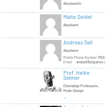
Absolventin
Malte Seidel
Absolvent
Andreas Sell
Absolvent
Mobile Phone Number
17623
Email
andsell7(at)yahoo.d
Prof. Heike
Selmer
Ehemalige Professorin,
Mode-Design
→