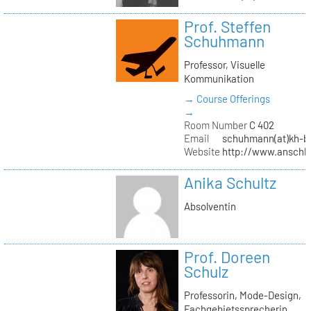
Prof. Steffen
Schuhmann
Professor, Visuelle
Kommunikation
→ Course Offerings
→
Room Number
C 402
Email
schuhmann(at)kh-be
Website
http://www.anschl
Anika Schultz
Absolventin
Prof. Doreen
Schulz
Professorin, Mode-Design,
Fachgebietssprecherin