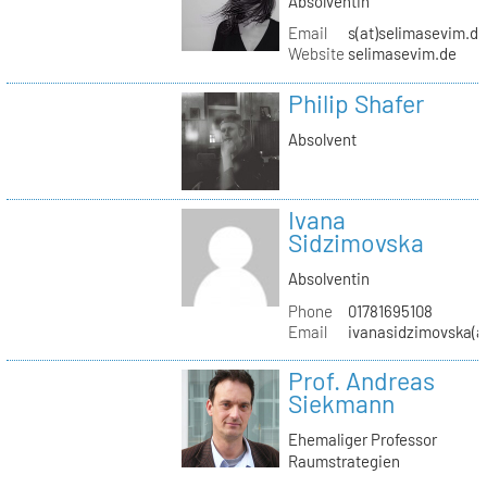
Absolventin
Email
s(at)selimasevim.d
Website
selimasevim.de
Philip Shafer
Absolvent
Ivana
Sidzimovska
Absolventin
Phone
01781695108
Email
ivanasidzimovska(a
Prof. Andreas
Siekmann
Ehemaliger Professor
Raumstrategien