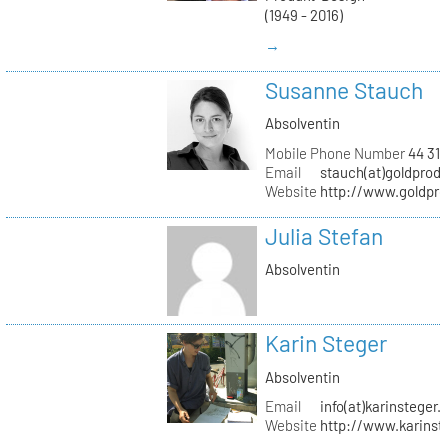
(1949 - 2016)
→
Susanne Stauch
Absolventin
Mobile Phone Number
44 31 
Email
stauch(at)goldprodu
Website
http://www.goldpro
Julia Stefan
Absolventin
Karin Steger
Absolventin
Email
info(at)karinsteger.
Website
http://www.karinst