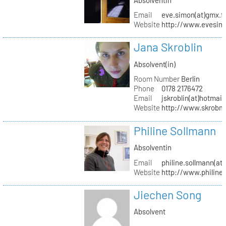
Email
eve.simon(at)gmx.f
Website
http://www.evesimo
Jana Skroblin
Absolvent(in)
Room Number
Berlin
Phone
0178 2176472
Email
jskroblin(at)hotmai
Website
http://www.skrobm
Philine Sollmann
Absolventin
Email
philine.sollmann(at
Website
http://www.philine
Jiechen Song
Absolvent