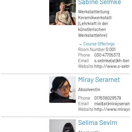
Sabine Selmke
Werkstattleitung
Keramikwerkstatt
(Lehrkraft in der
künstlerischen
Werkstattlehre)
→ Course Offerings
Room Number
G 001
Phone
030 47705373
Email
s.selmke(at)kh-berl
Website
http://www.s-selm
Miray Seramet
Absolventin
Phone
017638029579
Email
mail(at)mirayseram
Website
http://www.mirays
Selima Sevim