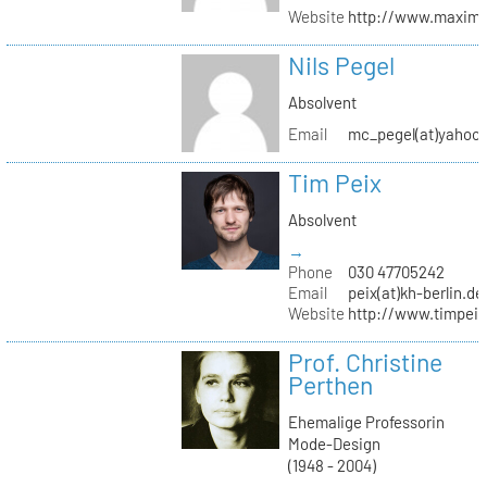
Website
http://www.maximil
Nils Pegel
Absolvent
Email
mc_pegel(at)yahoo.
Tim Peix
Absolvent
→
Phone
030 47705242
Email
peix(at)kh-berlin.de
Website
http://www.timpeix
Prof. Christine
Perthen
Ehemalige Professorin
Mode-Design
(1948 - 2004)