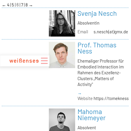
zum
←
4
5
6
7
8
→
Inhalt
Svenja Nesch
Absolventin
Email
s.nesch(at)gmx.de
Prof. Thomas
Ness
Ehemaliger Professor für
Embodied Interaction im
Rahmen des Exzellenz-
Clusters „Matters of
Activity"
→
Website
https://tomekness.
Mahoma
Niemeyer
Absolvent