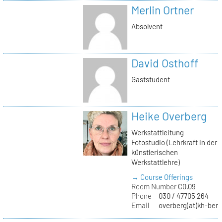
Merlin Ortner
Absolvent
David Osthoff
Gaststudent
Heike Overberg
Werkstattleitung
Fotostudio (Lehrkraft in der
künstlerischen
Werkstattlehre)
→ Course Offerings
Room Number
C0.09
Phone
030 / 47705 264
Email
overberg(at)kh-berl