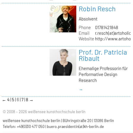
Robin Resch
Absolvent
Phone
01781421848
Email
r.resch(at)artoholics
Website
http://www.artoholi
Prof. Dr. Patricia
Ribault
Ehemalige Professorin für
Performative Design
Research
→
←
4
5
6
7
8
→
© 2008 – 2026 weißensee kunsthochschule berlin
weißensee kunsthochschule berlin | Bühringstraße 20 | 13086 Berlin
Telefon: +49(0)30 477 050 |
buero.praesidentin(at)kh-berlin.de