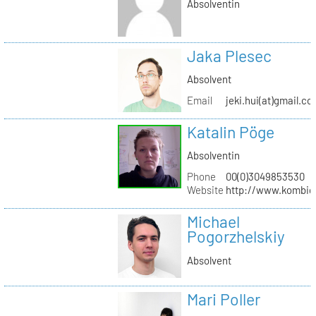
Absolventin
Jaka Plesec
Absolvent
Email
jeki.hui(at)gmail.c
Katalin Pöge
Absolventin
Phone
00(0)3049853530
Website
http://www.kombig
Michael
Pogorzhelskiy
Absolvent
Mari Poller