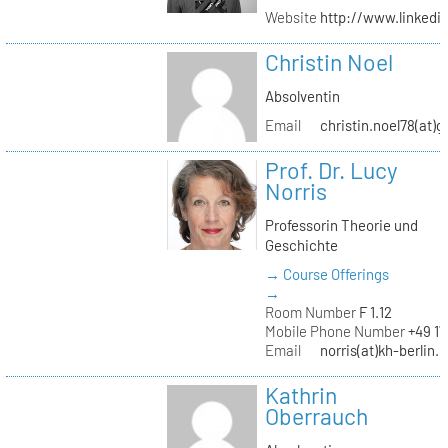
Website
http://www.linked
Christin Noel
Absolventin
Email
christin.noel78(at)
Prof. Dr. Lucy
Norris
Professorin Theorie und
Geschichte
→ Course Offerings
→
Room Number
F 1.12
Mobile Phone Number
+49 17
Email
norris(at)kh-berlin.
Kathrin
Oberrauch