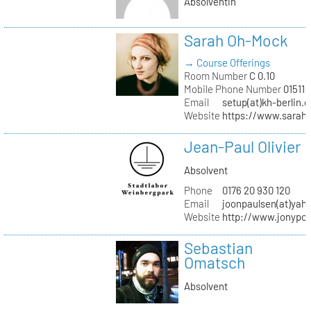
Absolventin
Sarah Oh-Mock
→ Course Offerings
Room Number
C 0.10
Mobile Phone Number
01511 
Email
setup(at)kh-berlin.d
Website
https://www.sarah
Jean-Paul Olivier
Absolvent
Phone
0176 20 930 120
Email
joonpaulsen(at)yah
Website
http://www.jonypon
Sebastian
Omatsch
Absolvent