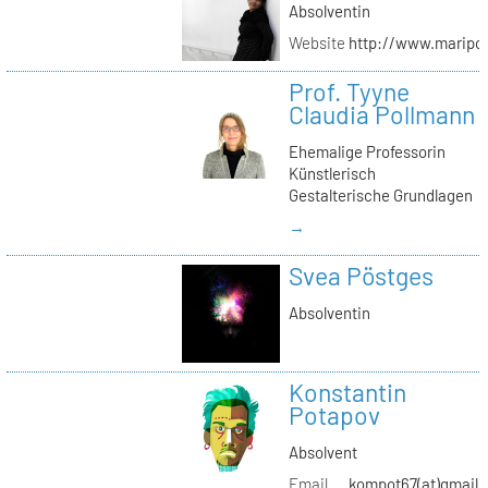
Absolventin
Website
http://www.maripol
Prof. Tyyne
Claudia Pollmann
Ehemalige Professorin
Künstlerisch
Gestalterische Grundlagen
→
Svea Pöstges
Absolventin
Konstantin
Potapov
Absolvent
Email
kompot67(at)gmail