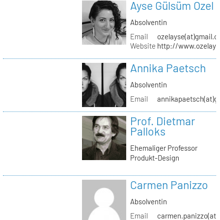
Ayse Gülsüm Ozel
Absolventin
Email
ozelayse(at)gmail.
Website
http://www.ozelay
Annika Paetsch
Absolventin
Email
annikapaetsch(at)g
Prof. Dietmar
Palloks
Ehemaliger Professor
Produkt-Design
Carmen Panizzo
Absolventin
Email
carmen.panizzo(at)