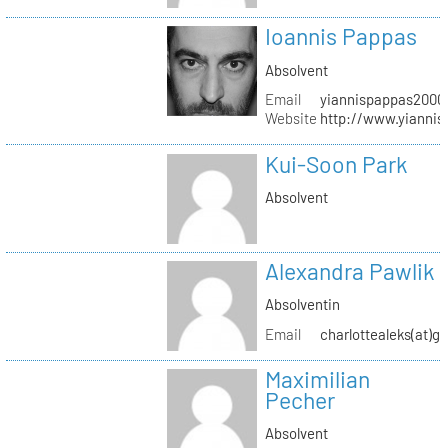
Ioannis Pappas
Absolvent
Email
yiannispappas2000(
Website
http://www.yianni
Kui-Soon Park
Absolvent
Alexandra Pawlik
Absolventin
Email
charlottealeks(at)g
Maximilian
Pecher
Absolvent