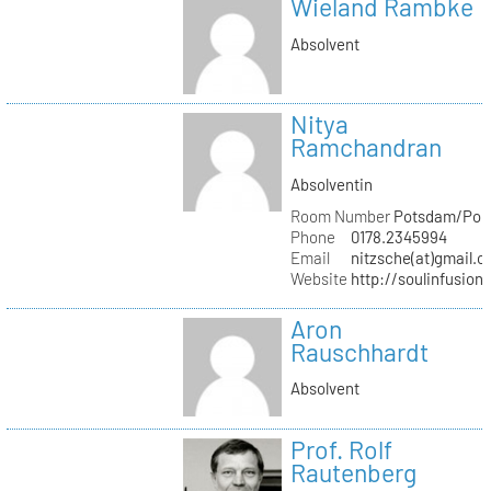
Wieland Rambke
Absolvent
Nitya
Ramchandran
Absolventin
Room Number
Potsdam/Pond
Phone
0178.2345994
Email
nitzsche(at)gmail.
Website
http://soulinfusion
Aron
Rauschhardt
Absolvent
Prof. Rolf
Rautenberg