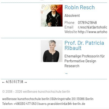
Robin Resch
Absolvent
Phone
01781421848
Email
r.resch(at)artoholics
Website
http://www.artoholi
Prof. Dr. Patricia
Ribault
Ehemalige Professorin für
Performative Design
Research
→
←
4
5
6
7
8
→
© 2008 – 2026 weißensee kunsthochschule berlin
weißensee kunsthochschule berlin | Bühringstraße 20 | 13086 Berlin
Telefon: +49(0)30 477 050 |
buero.praesidentin(at)kh-berlin.de