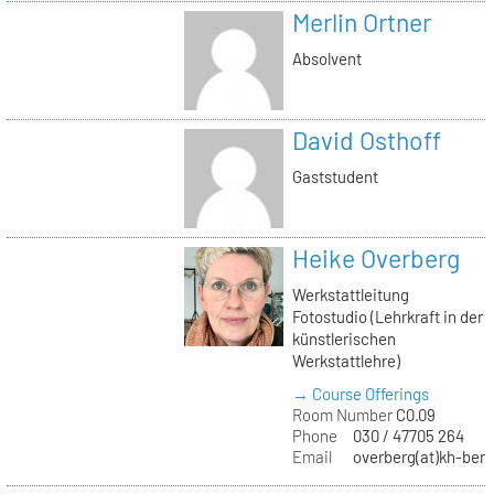
Merlin Ortner
Absolvent
David Osthoff
Gaststudent
Heike Overberg
Werkstattleitung
Fotostudio (Lehrkraft in der
künstlerischen
Werkstattlehre)
→ Course Offerings
Room Number
C0.09
Phone
030 / 47705 264
Email
overberg(at)kh-berl