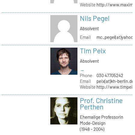
Website
http://www.maximil
Nils Pegel
Absolvent
Email
mc_pegel(at)yahoo.
Tim Peix
Absolvent
→
Phone
030 47705242
Email
peix(at)kh-berlin.de
Website
http://www.timpeix
Prof. Christine
Perthen
Ehemalige Professorin
Mode-Design
(1948 - 2004)