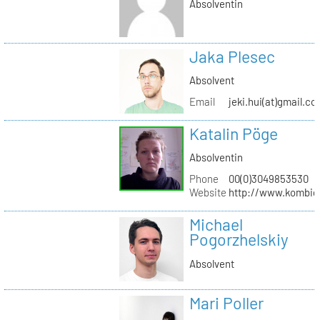
Absolventin
Jaka Plesec
Absolvent
Email
jeki.hui(at)gmail.c
Katalin Pöge
Absolventin
Phone
00(0)3049853530
Website
http://www.kombig
Michael
Pogorzhelskiy
Absolvent
Mari Poller