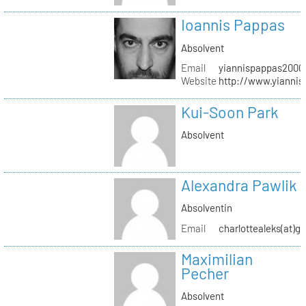
Ioannis Pappas
Absolvent
Email
yiannispappas2000(
Website
http://www.yianni
Kui-Soon Park
Absolvent
Alexandra Pawlik
Absolventin
Email
charlottealeks(at)g
Maximilian
Pecher
Absolvent