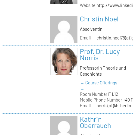
Website
http://www.linked
Christin Noel
Absolventin
Email
christin.noel78(at)
Prof. Dr. Lucy
Norris
Professorin Theorie und
Geschichte
→ Course Offerings
→
Room Number
F 1.12
Mobile Phone Number
+49 17
Email
norris(at)kh-berlin.
Kathrin
Oberrauch