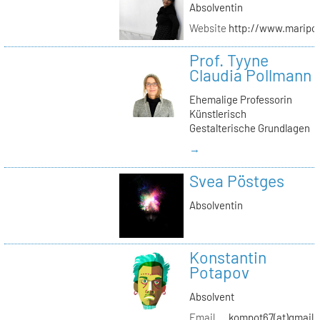
Absolventin
Website
http://www.maripol
Prof. Tyyne
Claudia Pollmann
Ehemalige Professorin
Künstlerisch
Gestalterische Grundlagen
→
Svea Pöstges
Absolventin
Konstantin
Potapov
Absolvent
Email
kompot67(at)gmail