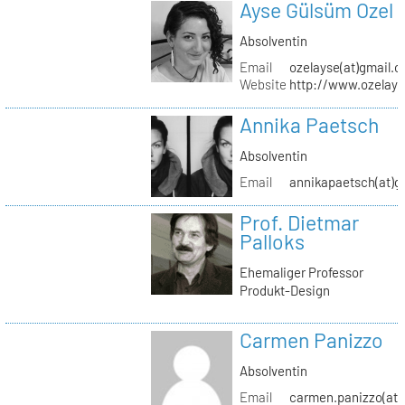
Ayse Gülsüm Ozel
Absolventin
Email
ozelayse(at)gmail.
Website
http://www.ozelay
Annika Paetsch
Absolventin
Email
annikapaetsch(at)g
Prof. Dietmar
Palloks
Ehemaliger Professor
Produkt-Design
Carmen Panizzo
Absolventin
Email
carmen.panizzo(at)