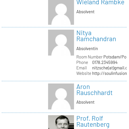
Wieland Rambke
Absolvent
Nitya
Ramchandran
Absolventin
Room Number
Potsdam/Pond
Phone
0178.2345994
Email
nitzsche(at)gmail.
Website
http://soulinfusion
Aron
Rauschhardt
Absolvent
Prof. Rolf
Rautenberg