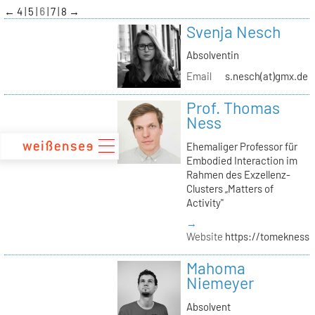
zum
←
4
5
6
7
8
→
Inhalt
Svenja Nesch
Absolventin
Email
s.nesch(at)gmx.de
Prof. Thomas
Ness
Ehemaliger Professor für
Embodied Interaction im
Rahmen des Exzellenz-
Clusters „Matters of
Activity"
→
Website
https://tomekness.
Mahoma
Niemeyer
Absolvent