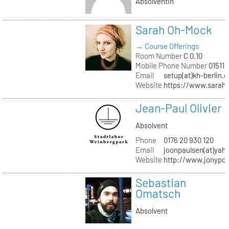
Absolventin
Sarah Oh-Mock
→ Course Offerings
Room Number
C 0.10
Mobile Phone Number
01511 
Email
setup(at)kh-berlin.d
Website
https://www.sarah
Jean-Paul Olivier
Absolvent
Phone
0176 20 930 120
Email
joonpaulsen(at)yah
Website
http://www.jonypon
Sebastian
Omatsch
Absolvent