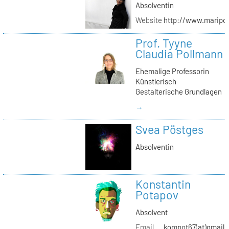
Absolventin
Website
http://www.maripol
Prof. Tyyne
Claudia Pollmann
Ehemalige Professorin
Künstlerisch
Gestalterische Grundlagen
→
Svea Pöstges
Absolventin
Konstantin
Potapov
Absolvent
Email
kompot67(at)gmail