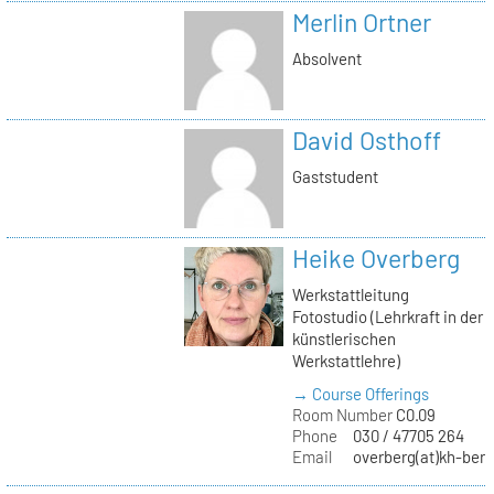
Merlin Ortner
Absolvent
David Osthoff
Gaststudent
Heike Overberg
Werkstattleitung
Fotostudio (Lehrkraft in der
künstlerischen
Werkstattlehre)
→ Course Offerings
Room Number
C0.09
Phone
030 / 47705 264
Email
overberg(at)kh-berl