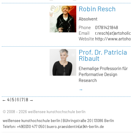
Robin Resch
Absolvent
Phone
01781421848
Email
r.resch(at)artoholics
Website
http://www.artoholi
Prof. Dr. Patricia
Ribault
Ehemalige Professorin für
Performative Design
Research
→
←
4
5
6
7
8
→
© 2008 – 2026 weißensee kunsthochschule berlin
weißensee kunsthochschule berlin | Bühringstraße 20 | 13086 Berlin
Telefon: +49(0)30 477 050 |
buero.praesidentin(at)kh-berlin.de