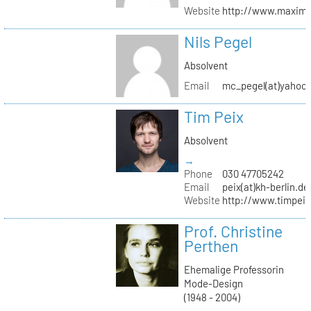
Website
http://www.maximil
Nils Pegel
Absolvent
Email
mc_pegel(at)yahoo.
Tim Peix
Absolvent
→
Phone
030 47705242
Email
peix(at)kh-berlin.de
Website
http://www.timpeix
Prof. Christine
Perthen
Ehemalige Professorin
Mode-Design
(1948 - 2004)