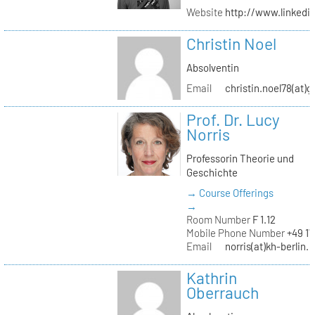
Website
http://www.linked
Christin Noel
Absolventin
Email
christin.noel78(at)
Prof. Dr. Lucy
Norris
Professorin Theorie und
Geschichte
→ Course Offerings
→
Room Number
F 1.12
Mobile Phone Number
+49 17
Email
norris(at)kh-berlin.
Kathrin
Oberrauch