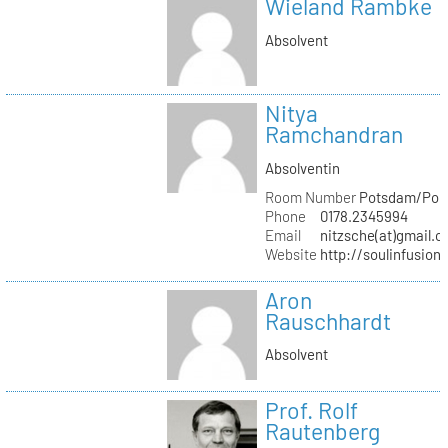
Wieland Rambke
Absolvent
Nitya
Ramchandran
Absolventin
Room Number
Potsdam/Pond
Phone
0178.2345994
Email
nitzsche(at)gmail.
Website
http://soulinfusion
Aron
Rauschhardt
Absolvent
Prof. Rolf
Rautenberg