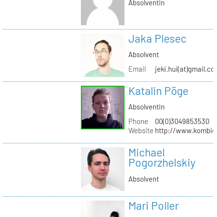
Absolventin
Jaka Plesec
Absolvent
Email
jeki.hui(at)gmail.c
Katalin Pöge
Absolventin
Phone
00(0)3049853530
Website
http://www.kombig
Michael
Pogorzhelskiy
Absolvent
Mari Poller