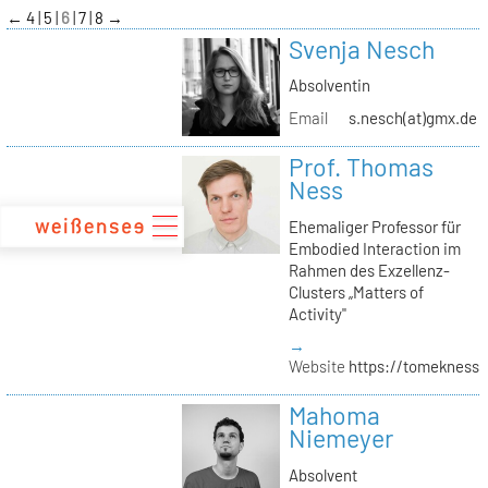
zum
←
4
5
6
7
8
→
Inhalt
Svenja Nesch
Absolventin
Email
s.nesch(at)gmx.de
Prof. Thomas
Ness
Ehemaliger Professor für
Embodied Interaction im
Rahmen des Exzellenz-
Clusters „Matters of
Activity"
→
Website
https://tomekness.
Mahoma
Niemeyer
Absolvent