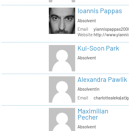
Ioannis Pappas
Absolvent
Email
yiannispappas2000(
Website
http://www.yianni
Kui-Soon Park
Absolvent
Alexandra Pawlik
Absolventin
Email
charlottealeks(at)g
Maximilian
Pecher
Absolvent