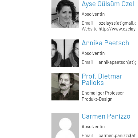
Ayse Gülsüm Ozel
Absolventin
Email
ozelayse(at)gmail.
Website
http://www.ozelay
Annika Paetsch
Absolventin
Email
annikapaetsch(at)g
Prof. Dietmar
Palloks
Ehemaliger Professor
Produkt-Design
Carmen Panizzo
Absolventin
Email
carmen.panizzo(at)