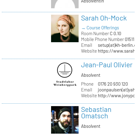
Absolventin
Sarah Oh-Mock
→ Course Offerings
Room Number
C 0.10
Mobile Phone Number
01511 
Email
setup(at)kh-berlin.d
Website
https://www.sarah
Jean-Paul Olivier
Absolvent
Phone
0176 20 930 120
Email
joonpaulsen(at)yah
Website
http://www.jonypon
Sebastian
Omatsch
Absolvent