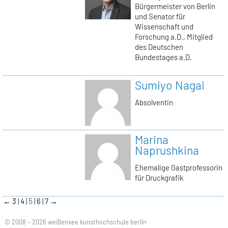
Bürgermeister von Berlin
und Senator für
Wissenschaft und
Forschung a.D., Mitglied
des Deutschen
Bundestages a.D.
Sumiyo Nagai
Absolventin
Marina
Naprushkina
Ehemalige Gastprofessorin
für Druckgrafik
←
3
4
5
6
7
→
© 2008 – 2026 weißensee kunsthochschule berlin