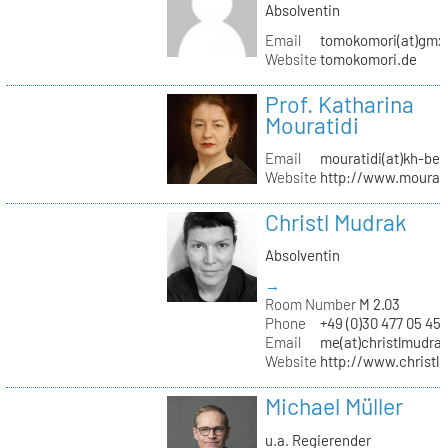
Absolventin
Email
tomokomori(at)gmx
Website
tomokomori.de
Prof. Katharina
Mouratidi
Email
mouratidi(at)kh-ber
Website
http://www.mourati
Christl Mudrak
Absolventin
→
Room Number
M 2.03
Phone
+49 (0)30 477 05 45
Email
me(at)christlmudra
Website
http://www.christ
Michael Müller
u.a. Regierender