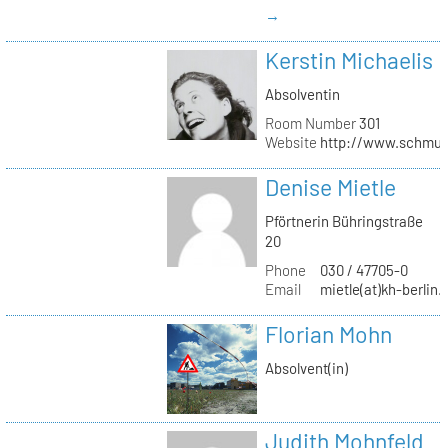
→
Kerstin Michaelis
Absolventin
Room Number
301
Website
http://www.schmu
Denise Mietle
Pförtnerin Bühringstraße
20
Phone
030 / 47705-0
Email
mietle(at)kh-berlin.
Florian Mohn
Absolvent(in)
Judith Mohnfeld