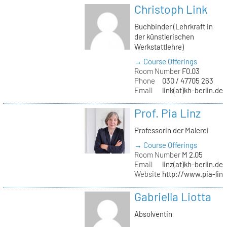
Christoph Link
Buchbinder (Lehrkraft in
der künstlerischen
Werkstattlehre)
→ Course Offerings
Room Number
F0.03
Phone
030 / 47705 263
Email
link(at)kh-berlin.de
Prof. Pia Linz
Professorin der Malerei
→ Course Offerings
Room Number
M 2.05
Email
linz(at)kh-berlin.de
Website
http://www.pia-lin
Gabriella Liotta
Absolventin