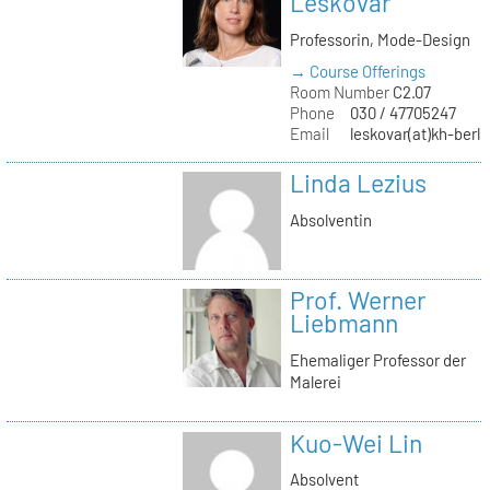
Leskovar
Professorin, Mode-Design
→ Course Offerings
Room Number
C2.07
Phone
030 / 47705247
Email
leskovar(at)kh-berli
Linda Lezius
Absolventin
Prof. Werner
Liebmann
Ehemaliger Professor der
Malerei
Kuo-Wei Lin
Absolvent