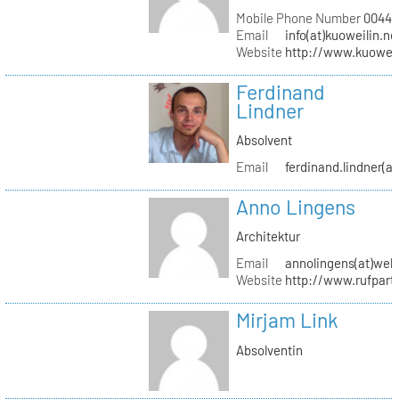
Mobile Phone Number
0044 (
Email
info(at)kuoweilin.ne
Website
http://www.kuoweil
Ferdinand
Lindner
Absolvent
Email
ferdinand.lindner(a
Anno Lingens
Architektur
Email
annolingens(at)web
Website
http://www.rufpart
Mirjam Link
Absolventin