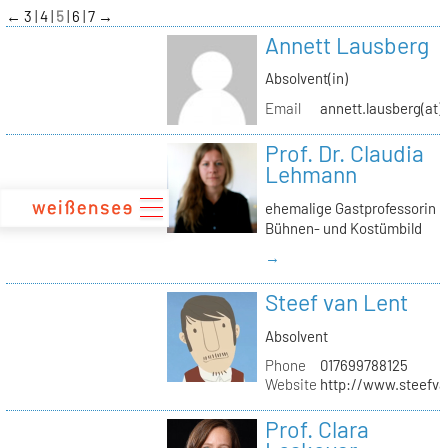
zum
←
3
4
5
6
7
→
Inhalt
Annett Lausberg
Absolvent(in)
Email
annett.lausberg(at
Prof. Dr. Claudia
Lehmann
ehemalige Gastprofessorin
Bühnen- und Kostümbild
→
Steef van Lent
Absolvent
Phone
017699788125
Website
http://www.steefva
Prof. Clara