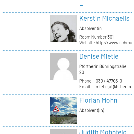
→
Kerstin Michaelis
Absolventin
Room Number
301
Website
http://www.schmu
Denise Mietle
Pförtnerin Bühringstraße
20
Phone
030 / 47705-0
Email
mietle(at)kh-berlin.
Florian Mohn
Absolvent(in)
Judith Mohnfeld