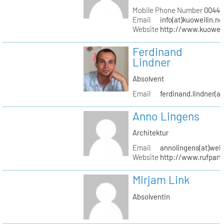
Mobile Phone Number
0044 (
Email
info(at)kuoweilin.ne
Website
http://www.kuoweil
Ferdinand
Lindner
Absolvent
Email
ferdinand.lindner(a
Anno Lingens
Architektur
Email
annolingens(at)web
Website
http://www.rufpart
Mirjam Link
Absolventin