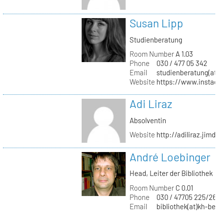
Susan Lipp
Studienberatung
Room Number
A 1.03
Phone
030 / 477 05 342
Email
studienberatung(at)
Website
https://www.instag
Adi Liraz
Absolventin
Website
http://adiliraz.jim
André Loebinger
Head, Leiter der Bibliothek
Room Number
C 0.01
Phone
030 / 47705 225/26
Email
bibliothek(at)kh-ber