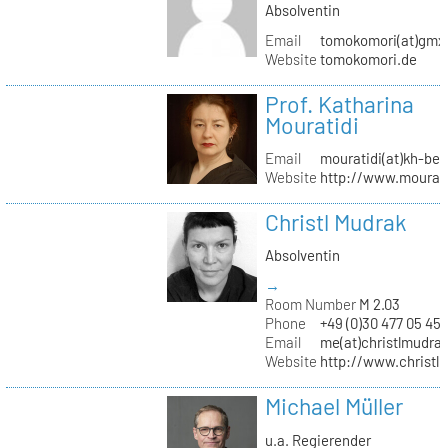
Absolventin
Email
tomokomori(at)gmx
Website
tomokomori.de
Prof. Katharina
Mouratidi
Email
mouratidi(at)kh-ber
Website
http://www.mourati
Christl Mudrak
Absolventin
→
Room Number
M 2.03
Phone
+49 (0)30 477 05 45
Email
me(at)christlmudra
Website
http://www.christ
Michael Müller
u.a. Regierender