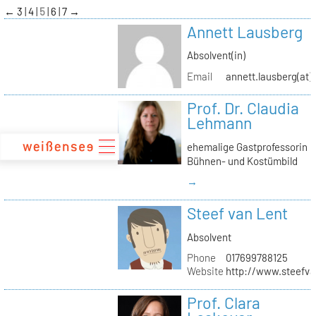
zum
←
3
4
5
6
7
→
Inhalt
Annett Lausberg
Absolvent(in)
Email
annett.lausberg(at
Prof. Dr. Claudia
Lehmann
ehemalige Gastprofessorin
Bühnen- und Kostümbild
→
Steef van Lent
Absolvent
Phone
017699788125
Website
http://www.steefva
Prof. Clara