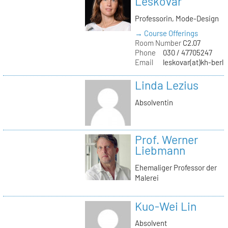
Leskovar
Professorin, Mode-Design
→ Course Offerings
Room Number
C2.07
Phone
030 / 47705247
Email
leskovar(at)kh-berli
Linda Lezius
Absolventin
Prof. Werner
Liebmann
Ehemaliger Professor der
Malerei
Kuo-Wei Lin
Absolvent