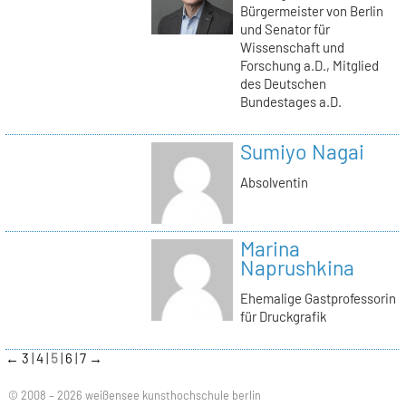
Bürgermeister von Berlin
und Senator für
Wissenschaft und
Forschung a.D., Mitglied
des Deutschen
Bundestages a.D.
Sumiyo Nagai
Absolventin
Marina
Naprushkina
Ehemalige Gastprofessorin
für Druckgrafik
←
3
4
5
6
7
→
© 2008 – 2026 weißensee kunsthochschule berlin