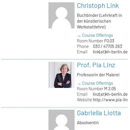
Christoph Link
Buchbinder (Lehrkraft in
der künstlerischen
Werkstattlehre)
→ Course Offerings
Room Number
F0.03
Phone
030 / 47705 263
Email
link(at)kh-berlin.de
Prof. Pia Linz
Professorin der Malerei
→ Course Offerings
Room Number
M 2.05
Email
linz(at)kh-berlin.de
Website
http://www.pia-lin
Gabriella Liotta
Absolventin