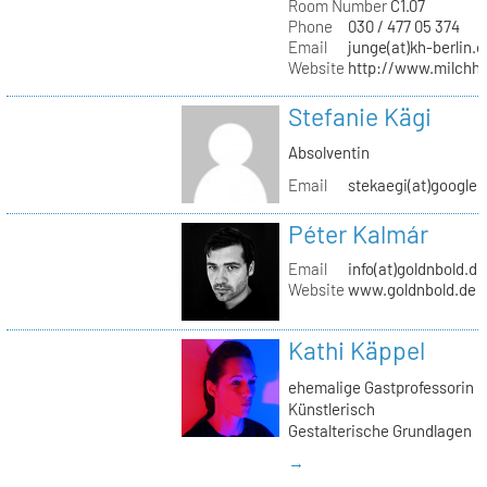
Room Number
C1.07
Phone
030 / 477 05 374
Email
junge(at)kh-berlin.d
Website
http://www.milchho
Stefanie Kägi
Absolventin
Email
stekaegi(at)google
Péter Kalmár
Email
info(at)goldnbold.de
Website
www.goldnbold.de
Kathi Käppel
ehemalige Gastprofessorin
Künstlerisch
Gestalterische Grundlagen
→