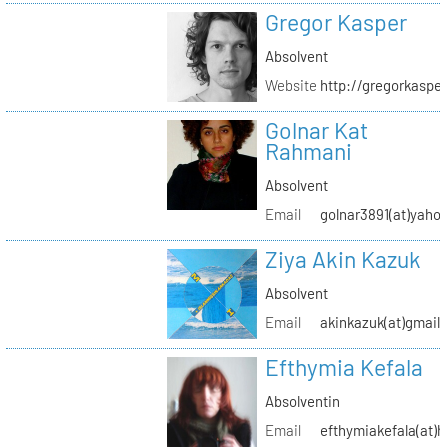
Gregor Kasper
Absolvent
Website
http://gregorkasper
Golnar Kat
Rahmani
Absolvent
Email
golnar3891(at)yaho
Ziya Akin Kazuk
Absolvent
Email
akinkazuk(at)gmail
Efthymia Kefala
Absolventin
Email
efthymiakefala(at)h