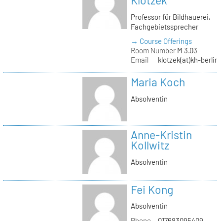
Klotzek
Professor für Bildhauerei,
Fachgebietssprecher
→ Course Offerings
Room Number
M 3.03
Email
klotzek(at)kh-berlin
Maria Koch
Absolventin
Anne-Kristin
Kollwitz
Absolventin
Fei Kong
Absolventin
Phone
017683095409