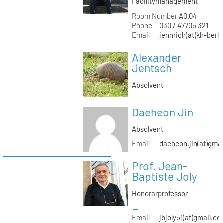
Facilitymanagement
Room Number
A0.04
Phone
030 / 47705 321
Email
jennrich(at)kh-berli
Alexander
Jentsch
Absolvent
Daeheon Jin
Absolvent
Email
daeheon.jin(at)gma
Prof. Jean-
Baptiste Joly
Honorarprofessor
→
Email
jbjoly51(at)gmail.c