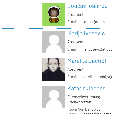
Loucas Ioannou
Absolvent
Email
i.loucas(at)gmail.c
Marija Ivosevic
Absolventin
Email
ma.ivosevic(at)goo
Mareike Jacobi
Absolventin
Email
mareike.jacobi(at)
Kathrin Jahnes
Elternzeitvertretung
Stickwerkstatt
Room Number
C0.08