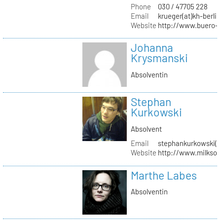
Phone
030 / 47705 228
Email
krueger(at)kh-berlin
Website
http://www.buero-
Johanna
Krysmanski
Absolventin
Stephan
Kurkowski
Absolvent
Email
stephankurkowski(a
Website
http://www.milksou
Marthe Labes
Absolventin