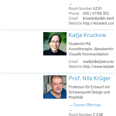
→
Room Number
A3.01
Phone
030 / 47705 352
Email
kriseleit(at)kh-berli
Website
http://kriseleit.com
Katja Kruckow
Studentin MA
Kunsttherapie, Absolventin
Visuelle Kommunikation
Email
mail(at)katjakrucko
Website
http://www.katjakr
Prof. Nils Krüger
Professor für Entwurf mit
Schwerpunkt Design und
Mobilität
→ Course Offerings
→
Room Number
C 3.06