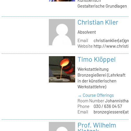
Gestalterische Grundlagen
Christian Klier
Absolvent
Email
christianklier(at)gm
Website
http://www.christia
Timo Klöppel
Werkstattleitung
Bronzegießerei (Lehrkraft
in der künstlerischen
Werkstattlehre)
→ Course Offerings
Room Number
Johannisthal
Phone
030 / 636 04 57
Email
bronzegiesserei(at)
Prof. Wilhelm