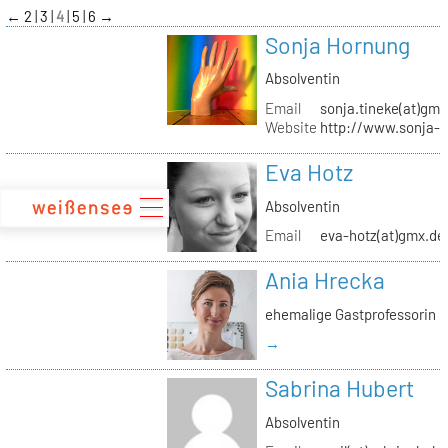
zum
←
2
3
4
5
6
→
Inhalt
Sonja Hornung
Absolventin
Email
sonja.tineke(at)gma
Website
http://www.sonja-
Eva Hotz
Absolventin
Email
eva-hotz(at)gmx.de
Ania Hrecka
ehemalige Gastprofessorin
→
Sabrina Hubert
Absolventin