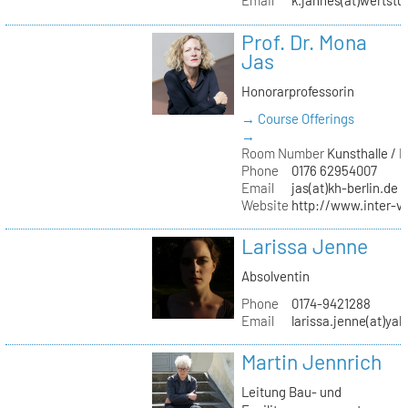
Email
k.jahnes(at)wertstu
Prof. Dr. Mona
Jas
Honorarprofessorin
→ Course Offerings
→
Room Number
Kunsthalle / 
Phone
0176 62954007
Email
jas(at)kh-berlin.de
Website
http://www.inter-v
Larissa Jenne
Absolventin
Phone
0174-9421288
Email
larissa.jenne(at)ya
Martin Jennrich
Leitung Bau- und