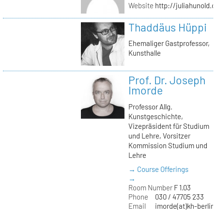
Website
http://juliahunold.
Thaddäus Hüppi
Ehemaliger Gastprofessor,
Kunsthalle
Prof. Dr. Joseph
Imorde
Professor Allg.
Kunstgeschichte,
Vizepräsident für Studium
und Lehre, Vorsitzer
Kommission Studium und
Lehre
→ Course Offerings
→
Room Number
F 1.03
Phone
030 / 47705 233
Email
imorde(at)kh-berlin