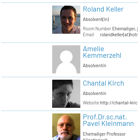
Roland Keller
Absolvent(in)
Room Number
Ehemaliger, je
Email
rolandkeller(at)hot
Amelie
Kemmerzehl
Absolventin
Chantal Kirch
Absolventin
Website
http://chantal-kirc
Prof.Dr.sc.nat.
Pavel Kleinmann
Ehemaliger Professor
Künstlerisch