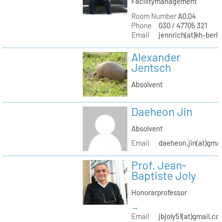
Facilitymanagement
Room Number
A0.04
Phone
030 / 47705 321
Email
jennrich(at)kh-berli
Alexander
Jentsch
Absolvent
Daeheon Jin
Absolvent
Email
daeheon.jin(at)gma
Prof. Jean-
Baptiste Joly
Honorarprofessor
→
Email
jbjoly51(at)gmail.c