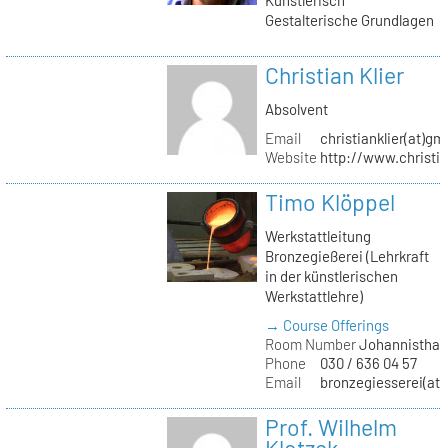
Gestalterische Grundlagen
Christian Klier
Absolvent
Email
christianklier(at)gm
Website
http://www.christia
Timo Klöppel
Werkstattleitung
Bronzegießerei (Lehrkraft
in der künstlerischen
Werkstattlehre)
→ Course Offerings
Room Number
Johannisthal
Phone
030 / 636 04 57
Email
bronzegiesserei(at)
Prof. Wilhelm