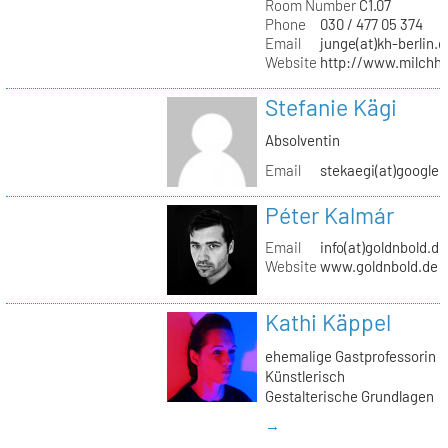
Room Number
C1.07
Phone
030 / 477 05 374
Email
junge(at)kh-berlin.d
Website
http://www.milchho
Stefanie Kägi
Absolventin
Email
stekaegi(at)google
Péter Kalmár
Email
info(at)goldnbold.de
Website
www.goldnbold.de
Kathi Käppel
ehemalige Gastprofessorin
Künstlerisch
Gestalterische Grundlagen
→