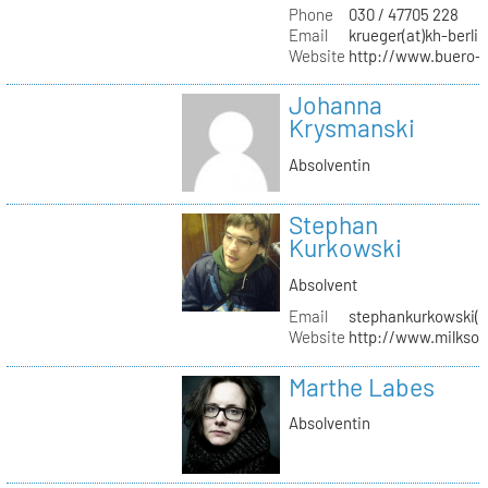
Phone
030 / 47705 228
Email
krueger(at)kh-berlin
Website
http://www.buero-
Johanna
Krysmanski
Absolventin
Stephan
Kurkowski
Absolvent
Email
stephankurkowski(a
Website
http://www.milksou
Marthe Labes
Absolventin