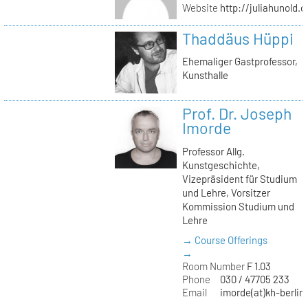
Website
http://juliahunold.
Thaddäus Hüppi
Ehemaliger Gastprofessor,
Kunsthalle
Prof. Dr. Joseph
Imorde
Professor Allg.
Kunstgeschichte,
Vizepräsident für Studium
und Lehre, Vorsitzer
Kommission Studium und
Lehre
→ Course Offerings
→
Room Number
F 1.03
Phone
030 / 47705 233
Email
imorde(at)kh-berlin