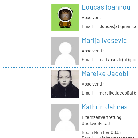
Loucas Ioannou
Absolvent
Email
i.loucas(at)gmail.c
Marija Ivosevic
Absolventin
Email
ma.ivosevic(at)goo
Mareike Jacobi
Absolventin
Email
mareike.jacobi(at)
Kathrin Jahnes
Elternzeitvertretung
Stickwerkstatt
Room Number
C0.08