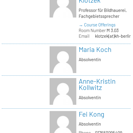
Klotzek
Professor für Bildhauerei,
Fachgebietssprecher
→ Course Offerings
Room Number
M 3.03
Email
klotzek(at)kh-berlin
Maria Koch
Absolventin
Anne-Kristin
Kollwitz
Absolventin
Fei Kong
Absolventin
Phone
017683095409