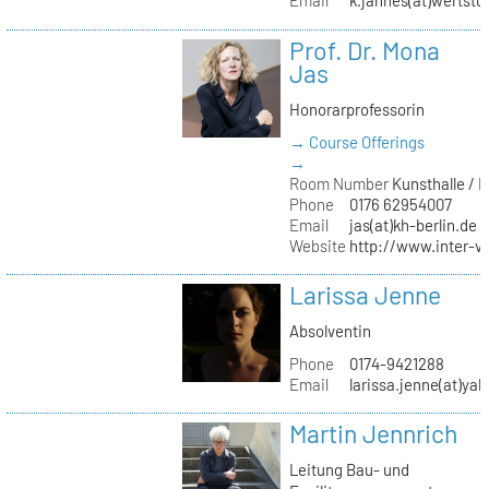
Email
k.jahnes(at)wertstu
Prof. Dr. Mona
Jas
Honorarprofessorin
→ Course Offerings
→
Room Number
Kunsthalle / 
Phone
0176 62954007
Email
jas(at)kh-berlin.de
Website
http://www.inter-v
Larissa Jenne
Absolventin
Phone
0174-9421288
Email
larissa.jenne(at)ya
Martin Jennrich
Leitung Bau- und