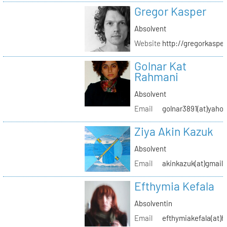
Gregor Kasper
Absolvent
Website
http://gregorkasper
Golnar Kat
Rahmani
Absolvent
Email
golnar3891(at)yaho
Ziya Akin Kazuk
Absolvent
Email
akinkazuk(at)gmail
Efthymia Kefala
Absolventin
Email
efthymiakefala(at)h