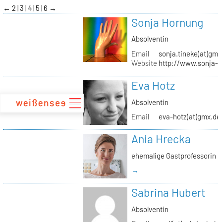
zum
←
2
3
4
5
6
→
Inhalt
Sonja Hornung
Absolventin
Email
sonja.tineke(at)gma
Website
http://www.sonja-
Eva Hotz
Absolventin
Email
eva-hotz(at)gmx.de
Ania Hrecka
ehemalige Gastprofessorin
→
Sabrina Hubert
Absolventin