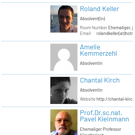
Roland Keller
Absolvent(in)
Room Number
Ehemaliger, je
Email
rolandkeller(at)hot
Amelie
Kemmerzehl
Absolventin
Chantal Kirch
Absolventin
Website
http://chantal-kirc
Prof.Dr.sc.nat.
Pavel Kleinmann
Ehemaliger Professor
Künstlerisch