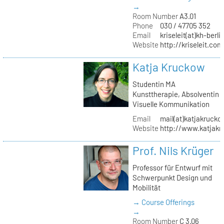
→
Room Number
A3.01
Phone
030 / 47705 352
Email
kriseleit(at)kh-berli
Website
http://kriseleit.com
Katja Kruckow
Studentin MA
Kunsttherapie, Absolventin
Visuelle Kommunikation
Email
mail(at)katjakrucko
Website
http://www.katjakr
Prof. Nils Krüger
Professor für Entwurf mit
Schwerpunkt Design und
Mobilität
→ Course Offerings
→
Room Number
C 3.06