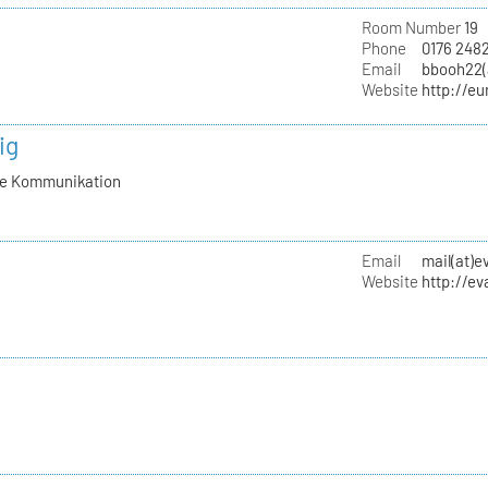
Room Number
19
Phone
0176 248
Email
bbooh22(
Website
http://e
ig
lle Kommunikation
Email
mail(at)
Website
http://e