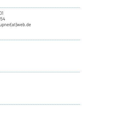
01
254
aupner(at)web.de