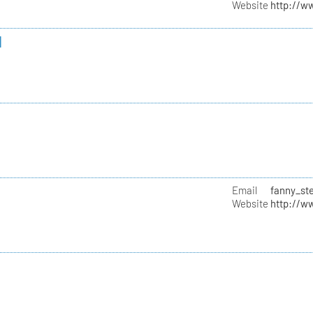
Website
http://w
l
Email
fanny_st
Website
http://w