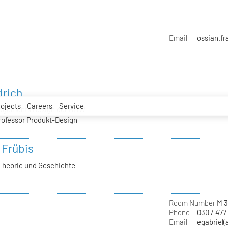
Email
ossian.fr
drich
rojects
Careers
Service
nagements Design der BMW
rofessor Produkt-Design
 Frübis
Theorie und Geschichte
Room Number
M 3
Phone
030 / 477
Email
egabriel(