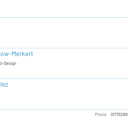
h
now-Merkert
kt-Design
lez
Phone
01779286