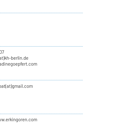
07
at)kh-berlin.de
nadinegoepfert.com
at(at)gmail.com
ww.erkingoren.com