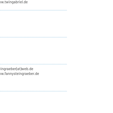
ww.twingabriel.de
eingraeber(at)web.de
ww.fannysteingraeber.de