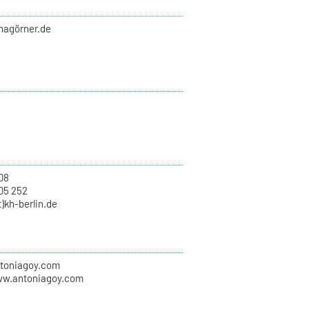
nnagörner.de
.08
05 252
t)kh-berlin.de
ntoniagoy.com
ww.antoniagoy.com