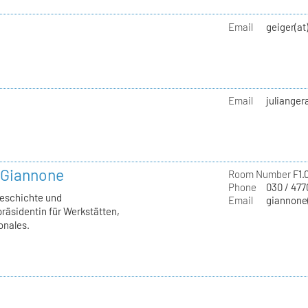
Email
geiger(at
Email
julianger
a Giannone
Room Number
F1.
Phone
030 / 477
geschichte und
Email
giannone(
räsidentin für Werkstätten,
onales.