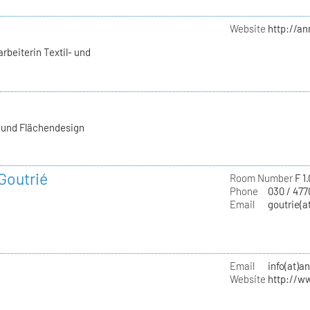
Website
http://a
rbeiterin Textil- und
- und Flächendesign
 Goutrié
Room Number
F 1
Phone
030 / 477
Email
goutrie(a
Email
info(at)a
Website
http://w