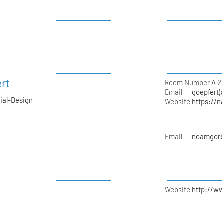
rt
Room Number
A 2
Email
goepfert(
rial-Design
Website
https://
Email
noamgorb
Website
http://w