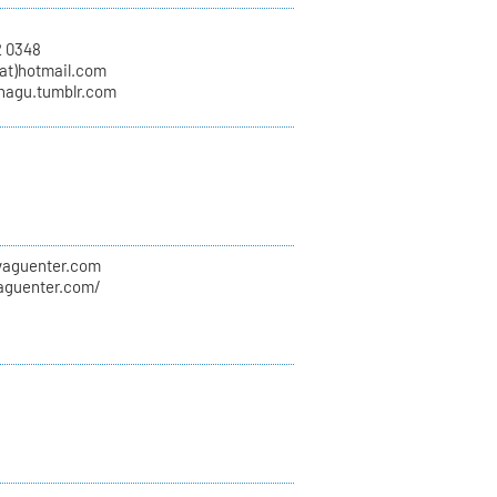
2 0348
at)hotmail.com
unagu.tumblr.com
evaguenter.com
vaguenter.com/