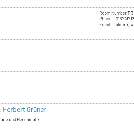
Room Number
T 3
Phone
01624121
Email
aline_gr
l. Herbert Grüner
eorie und Geschichte