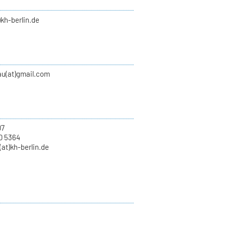
)kh-berlin.de
au(at)gmail.com
07
0 5364
at)kh-berlin.de