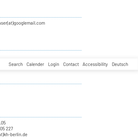
aser(at)googlemail.com
Search
Calender
Login
Contact
Accessibility
Deutsch
.05
 05 227
at)kh-berlin.de