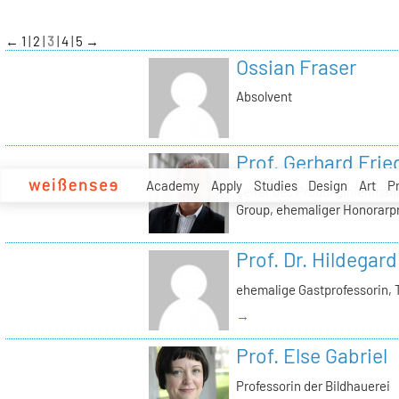
zum
Inhalt
←
1
2
3
4
5
→
Ossian Fraser
Absolvent
Prof. Gerhard Frie
Academy
Apply
Studies
Design
Art
P
Leiter des Produktlinienma
Group, ehemaliger Honorarp
Prof. Dr. Hildegard
ehemalige Gastprofessorin, 
→
Prof. Else Gabriel
Professorin der Bildhauerei