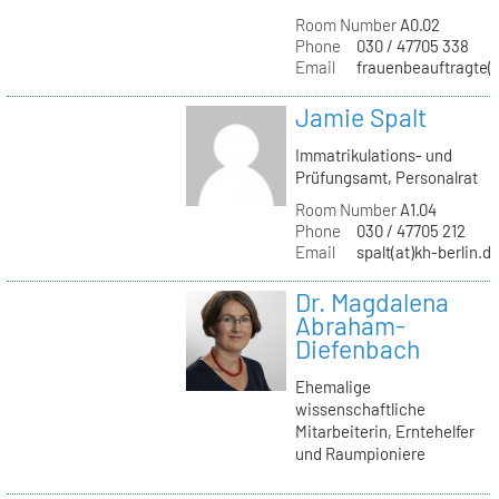
Room Number
A0.02
Phone
030 / 47705 338
Email
frauenbeauftragte(a
Jamie Spalt
Immatrikulations- und
Prüfungsamt, Personalrat
Room Number
A1.04
Phone
030 / 47705 212
Email
spalt(at)kh-berlin.d
Dr. Magdalena
Abraham-
Diefenbach
Ehemalige
wissenschaftliche
Mitarbeiterin, Erntehelfer
und Raumpioniere