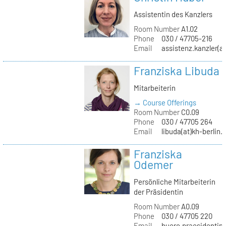
Assistentin des Kanzlers
Room Number
A1.02
Phone
030 / 47705-216
Email
assistenz.kanzler(at
Franziska Libuda
Mitarbeiterin
→ Course Offerings
Room Number
C0.09
Phone
030 / 47705 264
Email
libuda(at)kh-berlin.
Franziska
Odemer
Persönliche Mitarbeiterin
der Präsidentin
Room Number
A0.09
Phone
030 / 47705 220
Email
buero.praesidentin(