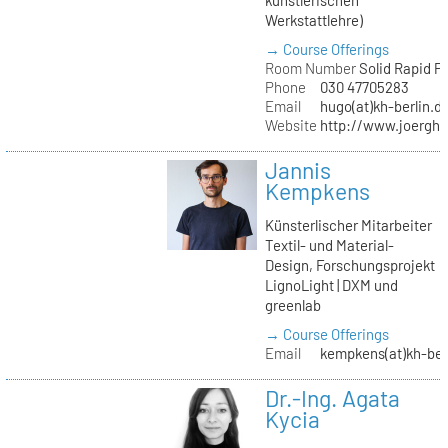
Werkstattlehre)
→ Course Offerings
Room Number
Solid Rapid P
Phone
030 47705283
Email
hugo(at)kh-berlin.d
Website
http://www.joergh
Jannis
Kempkens
Künsterlischer Mitarbeiter
Textil- und Material-
Design, Forschungsprojekt
LignoLight | DXM und
greenlab
→ Course Offerings
Email
kempkens(at)kh-ber
Dr.-Ing. Agata
Kycia