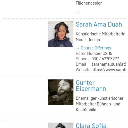
Flächendesign
→
Sarah Ama Duah
Künstlerische Mitarbeiterin
Mode-Design
→ Course Offerings
Room Number
C2.15
Phone
030 / 47705277
Email
sarahama.duah(at)k
Website
https://www.sara
Gunter
Eisermann
Ehemaliger künstlerischer
Mitarbeiter Bühnen- und
Kostümbild
Clara Sofia