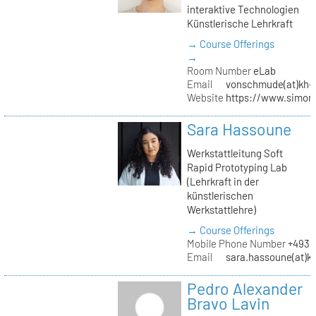
interaktive Technologien
Künstlerische Lehrkraft
→ Course Offerings
→
Room Number
eLab
Email
vonschmude(at)kh-b
Website
https://www.simon
Sara Hassoune
Werkstattleitung Soft
Rapid Prototyping Lab
(Lehrkraft in der
künstlerischen
Werkstattlehre)
→ Course Offerings
Mobile Phone Number
+4930
Email
sara.hassoune(at)kh
Pedro Alexander
Bravo Lavin