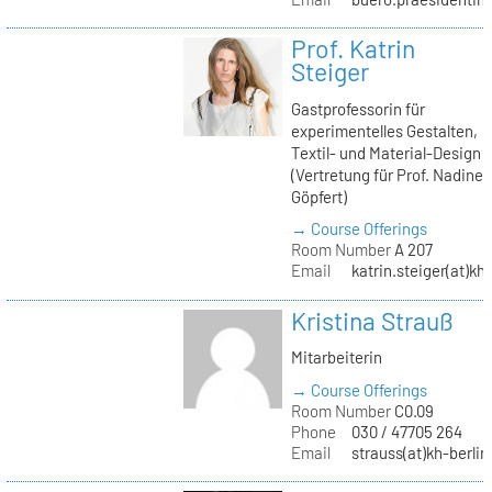
Prof. Katrin
Steiger
Gastprofessorin für
experimentelles Gestalten,
Textil- und Material-Design
(Vertretung für Prof. Nadine
Göpfert)
→ Course Offerings
Room Number
A 207
Email
katrin.steiger(at)kh
Kristina Strauß
Mitarbeiterin
→ Course Offerings
Room Number
C0.09
Phone
030 / 47705 264
Email
strauss(at)kh-berlin