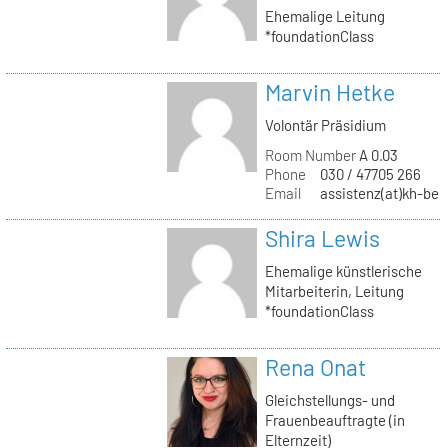
Ehemalige Leitung
*foundationClass
Marvin Hetke
Volontär Präsidium
Room Number
A 0.03
Phone
030 / 47705 266
Email
assistenz(at)kh-berl
Shira Lewis
Ehemalige künstlerische
Mitarbeiterin, Leitung
*foundationClass
Rena Onat
Gleichstellungs- und
Frauenbeauftragte (in
Elternzeit)