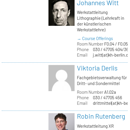
Johannes Witt
Werkstattleitung
Lithographie (Lehrkraft in
der künstlerischen
Werkstattlehre)
→ Course Offerings
Room Number
F0.04 / F0.05
Phone
030 / 47705 404/36
Email
j.witt(at)kh-berlin.d
Viktoria Derlis
Fachgebietsverwaltung für
Dritt- und Sondermittel
Room Number
A1.02a
Phone
030 / 47705 456
Email
drittmittel(at)kh-ber
Robin Rutenberg
Werkstattleitung XR