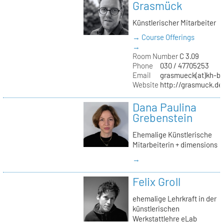
Grasmück
Künstlerischer Mitarbeiter
→ Course Offerings
→
Room Number
C 3.09
Phone
030 / 47705253
Email
grasmueck(at)kh-be
Website
http://grasmuck.de
Dana Paulina
Grebenstein
Ehemalige Künstlerische
Mitarbeiterin + dimensions
→
Felix Groll
ehemalige Lehrkraft in der
künstlerischen
Werkstattlehre eLab