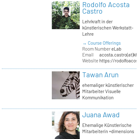
Rodolfo Acosta
Castro
Lehrkraft in der
künstlerischen Werkstatt-
Lehre
→ Course Offerings
Room Number
eLab
Email
acosta.castro(at)kh
Website
https://rodolfoacos
Tawan Arun
ehemaliger künstlerischer
Mitarbeiter Visuelle
Kommunikation
Juana Awad
Ehemalige Künstlerische
Mitarbeiterin +dimensions