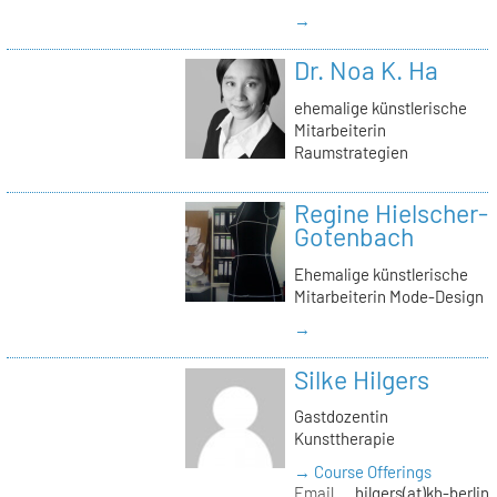
→
Dr. Noa K. Ha
ehemalige künstlerische
Mitarbeiterin
Raumstrategien
Regine Hielscher-
Gotenbach
Ehemalige künstlerische
Mitarbeiterin Mode-Design
→
Silke Hilgers
Gastdozentin
Kunsttherapie
→ Course Offerings
Email
hilgers(at)kh-berlin