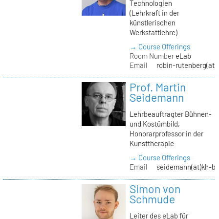
Technologien
(Lehrkraft in der
künstlerischen
Werkstattlehre)
→ Course Offerings
Room Number
eLab
Email
robin-rutenberg(at)
Prof. Martin
Seidemann
Lehrbeauftragter Bühnen-
und Kostümbild,
Honorarprofessor in der
Kunsttherapie
→ Course Offerings
Email
seidemann(at)kh-be
Simon von
Schmude
Leiter des eLab für