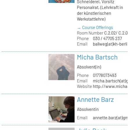
Schneiderei, Vorsitz
Personalrat, (Lehrkraft in
der künstlerischen
Werkstattlehre)
→ Course Offerings
Room Number
C.2.02/ C.2.0
Phone
030 / 47705 237
Email
ballweg(at)kh-berlin
Micha Bartsch
Absolvent(in)
Phone
01778073493
Email
micha.bartsch(at)g
Website
http://www.michaba
Annette Barz
Absolventin
Email
annette.barz(at)gm