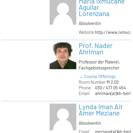
Maria Ixmucané
Aguilar
Lorenzana
Absolventin
Website
http://www.ixmuca
Prof. Nader
Ahriman
Professor der Malerei,
Fachgebietssprecher
→ Course Offerings
Room Number
M 2.02
Phone
030 / 477 05 454
Email
ahriman(at)kh-berli
Lynda Iman Ait
Amer Meziane
Absolventin
Email
meziane(at)kh-berli