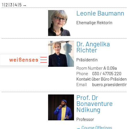
zum
1
2
3
4
5
→
Inhalt
Leonie Baumann
Ehemalige Rektorin
Dr. Angelika
Richter
Präsidentin
Room Number
A 0.09a
Phone
030 / 47705 220
Kontakt über Büro Präsident
Email
buero.praesidentin(
Prof. Dr
Bonaventure
Ndikung
Professor
→ Course Offerings