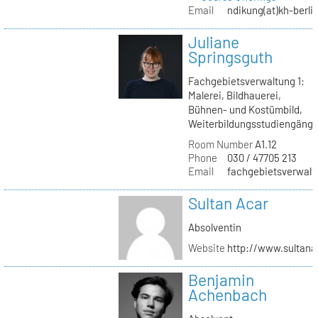
Email
ndikung(at)kh-berli
Juliane
Springsguth
Fachgebietsverwaltung 1:
Malerei, Bildhauerei,
Bühnen- und Kostümbild,
Weiterbildungsstudiengäng
Room Number
A1.12
Phone
030 / 47705 213
Email
fachgebietsverwaltu
Sultan Acar
Absolventin
Website
http://www.sultana
Benjamin
Achenbach