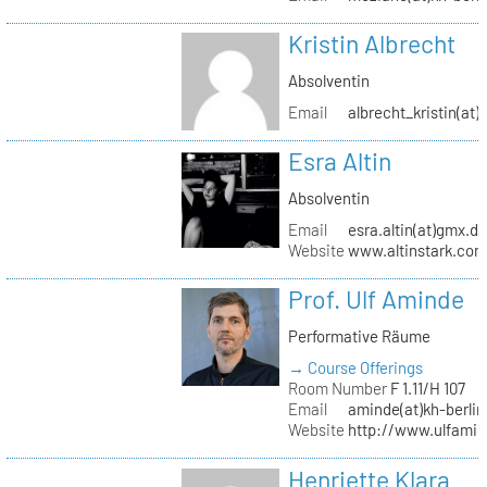
Kristin Albrecht
Absolventin
Email
albrecht_kristin(at
Esra Altin
Absolventin
Email
esra.altin(at)gmx.d
Website
www.altinstark.co
Prof. Ulf Aminde
Performative Räume
→ Course Offerings
Room Number
F 1.11/H 107
Email
aminde(at)kh-berlin
Website
http://www.ulfamin
Henriette Klara