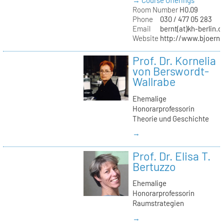
→ Course Offerings
Room Number
H0.09
Phone
030 / 477 05 283
Email
bernt(at)kh-berlin.d
Website
http://www.bjoernb
Prof. Dr. Kornelia
von Berswordt-
Wallrabe
Ehemalige
Honorarprofessorin
Theorie und Geschichte
→
Prof. Dr. Elisa T.
Bertuzzo
Ehemalige
Honorarprofessorin
Raumstrategien
→