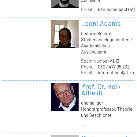
Absolvent
Email
ben.achenbach(at)
Leoni Adams
Leiterin Referat
Studienangelegenheiten /
Akademisches
Auslandsamt
Room Number
A1.13
Phone
030 / 477 05 232
Email
international(at)kh-
Prof. Dr. Heik
Afheldt
ehemaliger
Honorarprofessor, Theorie
und Geschichte
→