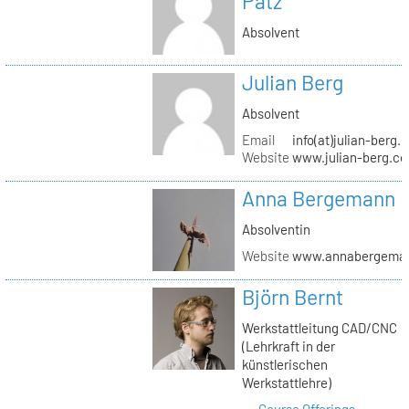
Pätz
Absolvent
Julian Berg
Absolvent
Email
info(at)julian-berg.
Website
www.julian-berg.c
Anna Bergemann
Absolventin
Website
www.annabergema
Björn Bernt
Werkstattleitung CAD/CNC
(Lehrkraft in der
künstlerischen
Werkstattlehre)