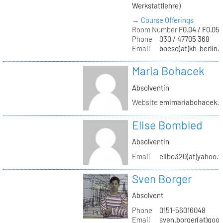
Werkstattlehre)
→ Course Offerings
Room Number
F0.04 / F0.05
Phone
030 / 47705 368
Email
boese(at)kh-berlin.
Maria Bohacek
Absolventin
Website
emimariabohacek.w
Elise Bombled
Absolventin
Email
elibo320(at)yahoo.f
Sven Borger
Absolvent
Phone
0151-56016048
Email
sven.borger(at)goo