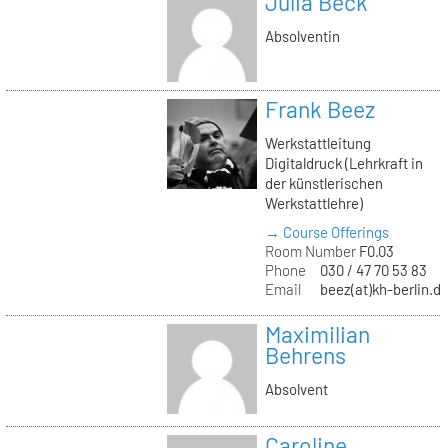
Julia Beck
Absolventin
Frank Beez
Werkstattleitung
Digitaldruck (Lehrkraft in
der künstlerischen
Werkstattlehre)
→ Course Offerings
Room Number
F0.03
Phone
030 / 47 70 53 83
Email
beez(at)kh-berlin.d
Maximilian
Behrens
Absolvent
Caroline