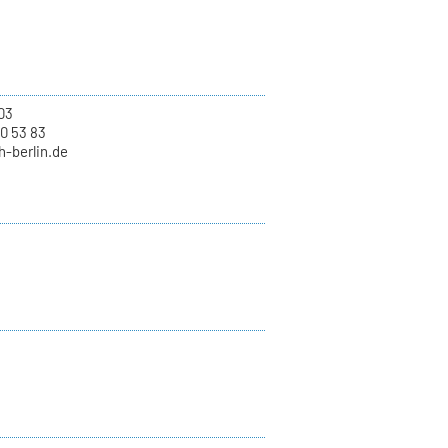
03
70 53 83
h-berlin.de