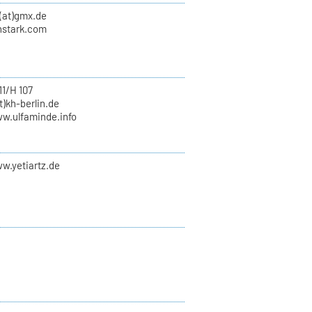
n(at)gmx.de
nstark.com
11/H 107
)kh-berlin.de
ww.ulfaminde.info
w.yetiartz.de