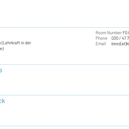
Room Number
F0.
Phone
030 / 47 
 (Lehrkraft in der
Email
beez(at)k
e)
s
ck