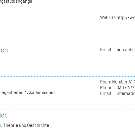
ungsstudiengänge
Website
http://w
ach
Email
ben.ache
Room Number
A1.
Phone
030 / 477
gelegenheiten / Akademisches
Email
internati
ldt
, Theorie und Geschichte