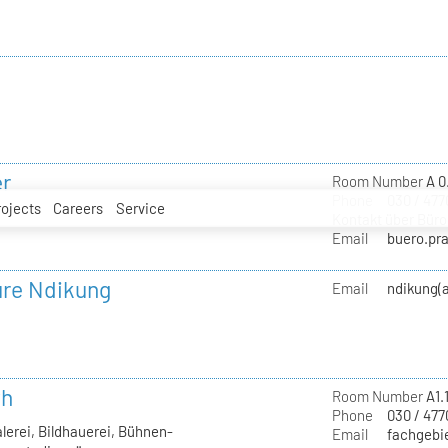
er
Room Number
A 0
Phone
030 / 477
rojects
Careers
Service
Kontakt über Büro
Email
buero.pra
ure Ndikung
Email
ndikung(a
th
Room Number
A1.
Phone
030 / 477
lerei, Bildhauerei, Bühnen-
Email
fachgebie