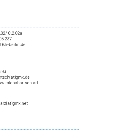
.02/ C.2.02a
05 237
t)kh-berlin.de
493
rtsch(at)gmx.de
ww.michabartsch.art
arz(at)gmx.net