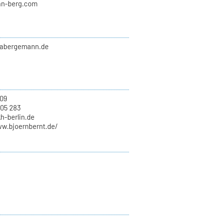
an-berg.com
abergemann.de
09
 05 283
kh-berlin.de
ww.bjoernbernt.de/