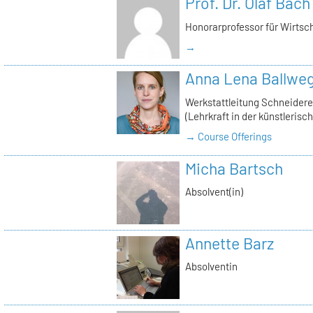
Prof. Dr. Olaf Bach
Honorarprofessor für Wirts
→
Anna Lena Ballwe
Werkstattleitung Schneiderei
(Lehrkraft in der künstlerisc
→ Course Offerings
Micha Bartsch
Absolvent(in)
Annette Barz
Absolventin