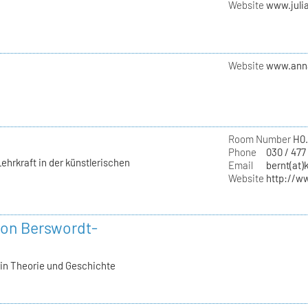
Website
www.juli
Website
www.ann
Room Number
H0.
Phone
030 / 477
hrkraft in der künstlerischen
Email
bernt(at)
Website
http://w
 von Berswordt-
in Theorie und Geschichte