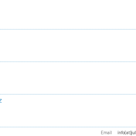
z
Email
info(at)j