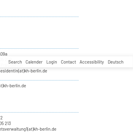
.09a
05 220
Search
Calender
Login
Contact
Accessibility
Deutsch
 Präsidentin
esidentin(at)kh-berlin.de
t)kh-berlin.de
12
05 213
tsverwaltung1(at)kh-berlin.de