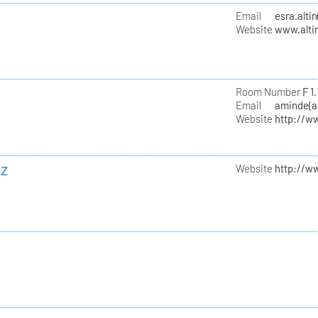
Email
esra.alti
Website
www.alti
Room Number
F 1.
Email
aminde(at
Website
http://w
tz
Website
http://ww