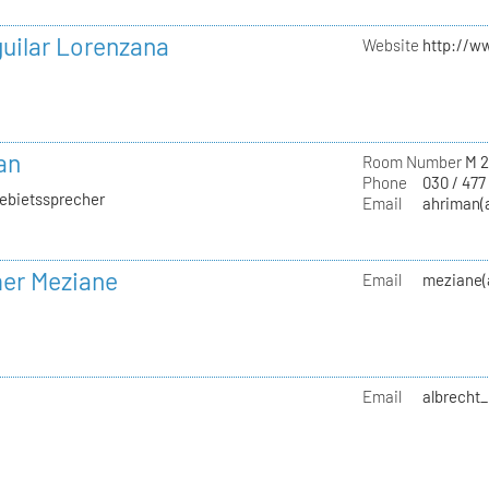
uilar Lorenzana
Website
http://w
an
Room Number
M 2
Phone
030 / 477
gebietssprecher
Email
ahriman(a
mer Meziane
Email
meziane(a
Email
albrecht_