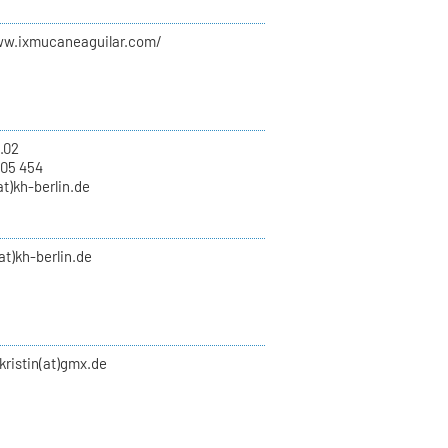
ww.ixmucaneaguilar.com/
.02
 05 454
t)kh-berlin.de
t)kh-berlin.de
kristin(at)gmx.de