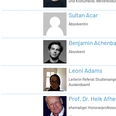
und Kostümbild, Weiterbild
Sultan Acar
Absolventin
Benjamin Achenb
Absolvent
Leoni Adams
Leiterin Referat Studienan
Auslandsamt
Prof. Dr. Heik Afhe
ehemaliger Honorarprofessor
→