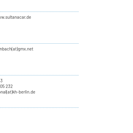
ww.sultanacar.de
nbach(at)gmx.net
13
 05 232
onal(at)kh-berlin.de