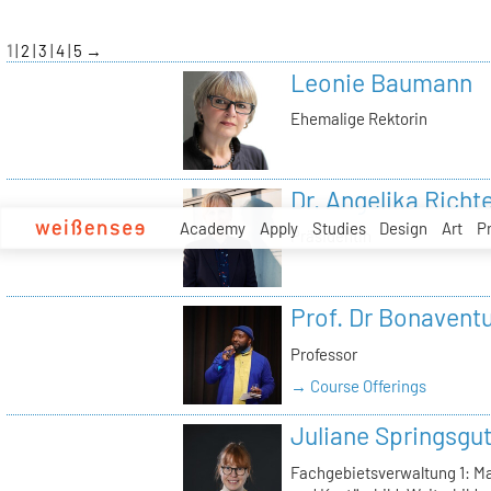
zum
Inhalt
1
2
3
4
5
→
Leonie Baumann
Ehemalige Rektorin
Dr. Angelika Richt
Academy
Apply
Studies
Design
Art
P
Präsidentin
Prof. Dr Bonavent
Professor
→ Course Offerings
Juliane Springsgu
Fachgebietsverwaltung 1: Ma