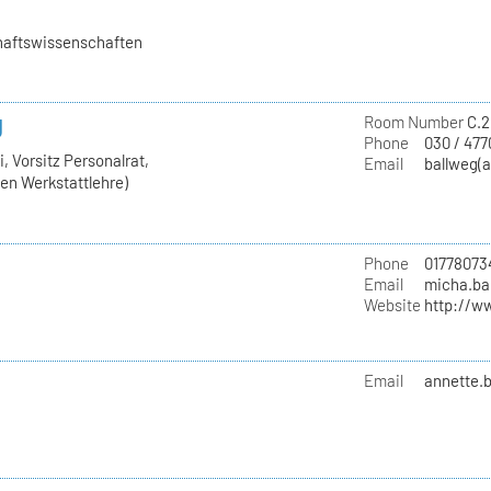
chaftswissenschaften
g
Room Number
C.2
Phone
030 / 477
, Vorsitz Personalrat,
Email
ballweg(a
hen Werkstattlehre)
Phone
01778073
Email
micha.ba
Website
http://w
Email
annette.b