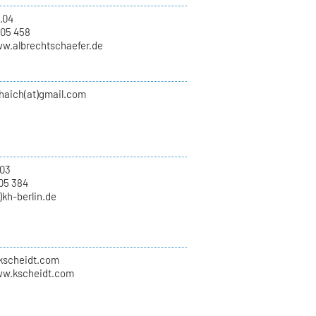
.04
 05 458
ww.albrechtschaefer.de
haich(at)gmail.com
03
05 384
)kh-berlin.de
)kscheidt.com
ww.kscheidt.com