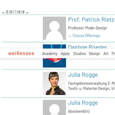
zum
Inhalt
←
5
6
7
8
9
→
Prof. Patrick Rietz
Professor, Mode-Design
→ Course Offerings
Daphne Roeder
Academy
Apply
Studies
Design
Art
P
Absolventin
Julia Rogge
Fachgebietsverwaltung 2: M
Textil- u. Material-Design, 
Julia Rogge
Absolvent(in)