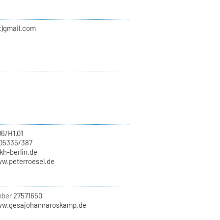
at)gmail.com
06/H1.01
705335/387
)kh-berlin.de
ww.peterroesel.de
mber
27571650
ww.gesajohannaroskamp.de