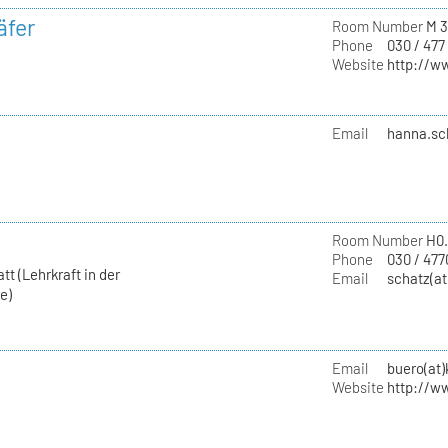
äfer
Room Number
M 3
Phone
030 / 477
Website
http://w
Email
hanna.sc
Room Number
H0.
Phone
030 / 477
t (Lehrkraft in der
Email
schatz(at
e)
Email
buero(at
Website
http://w