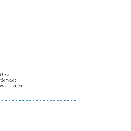
6 083
at)gmx.de
ww.alf-ruge.de