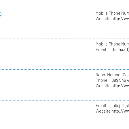
g
Mobile Phone Nu
Website
http://w
Mobile Phone Nu
Email
ttschaad
Room Number
Des
Phone
089 546 
Website
http://w
Email
juliejuli(
Website
http://w