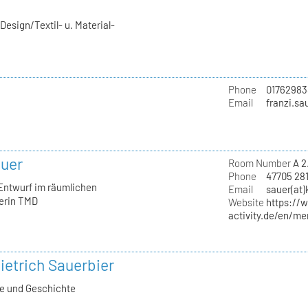
esign/Textil- u. Material-
Phone
01762983
Email
franzi.sa
auer
Room Number
A 2
Phone
47705 28
 Entwurf im räumlichen
Email
sauer(at)
erin TMD
Website
https://
activity.de/en/me
ietrich Sauerbier
ie und Geschichte