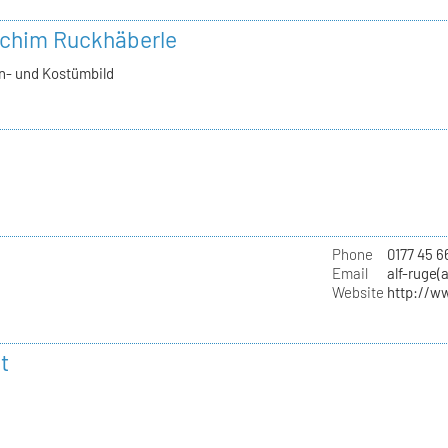
achim Ruckhäberle
n- und Kostümbild
Phone
0177 45 6
Email
alf-ruge(
Website
http://w
t