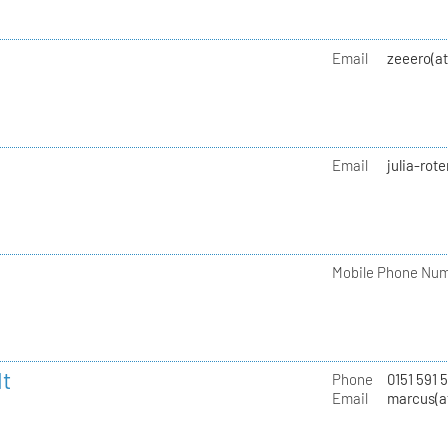
Email
zeeero(a
Email
julia-rot
Mobile Phone Nu
t
Phone
0151 591 
Email
marcus(a