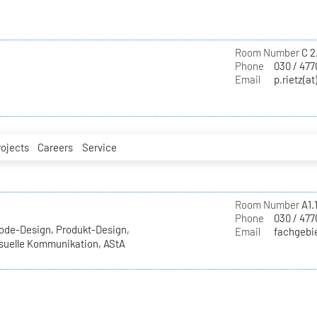
Room Number
C 2
Phone
030 / 477
Email
p.rietz(at
rojects
Careers
Service
Room Number
A1.1
Phone
030 / 477
ode-Design, Produkt-Design,
Email
fachgebie
Visuelle Kommunikation, AStA