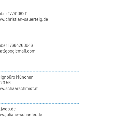
mber
1776106211
ww.christian-sauerteig.de
mber
17664260046
(at)googlemail.com
ignbüro München
420 56
ww.schaarschmidt.it
at)web.de
ww.juliane-schaefer.de