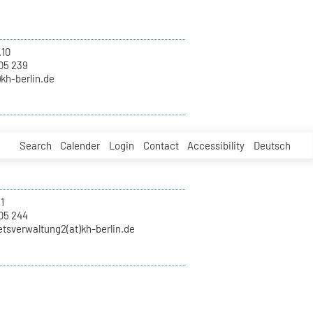
.10
05 239
)kh-berlin.de
Search
Calender
Login
Contact
Accessibility
Deutsch
1
05 244
tsverwaltung2(at)kh-berlin.de