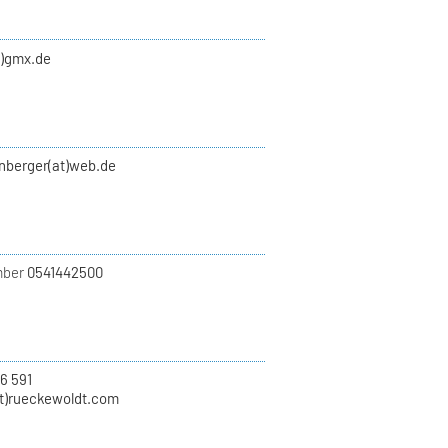
t)gmx.de
enberger(at)web.de
mber
0541442500
56 591
t)rueckewoldt.com