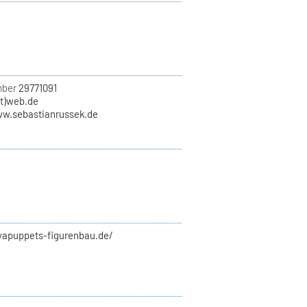
mber
29771091
at)web.de
ww.sebastianrussek.de
syapuppets-figurenbau.de/