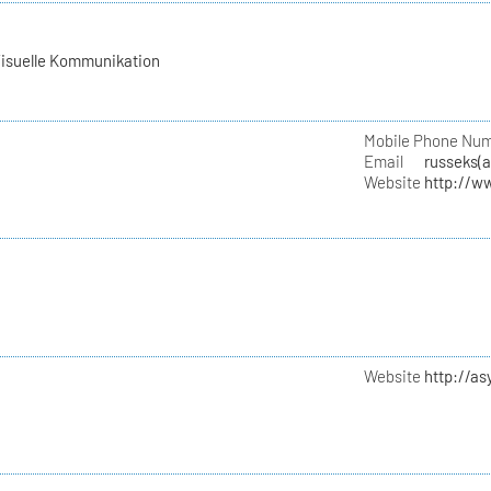
Visuelle Kommunikation
Mobile Phone Nu
Email
russeks(
Website
http://w
Website
http://a