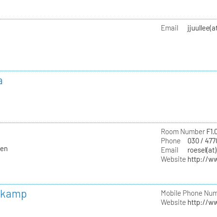
Email
jjuullee(
a
Room Number
F1.
Phone
030 / 47
ten
Email
roesel(at
Website
http://w
skamp
Mobile Phone Nu
Website
http://w