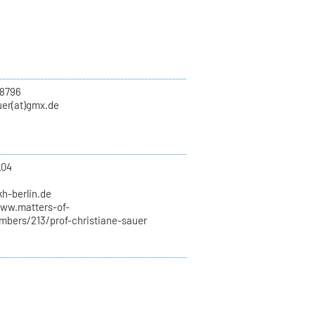
8796
uer(at)gmx.de
.04
1
kh-berlin.de
www.matters-of-
mbers/213/prof-christiane-sauer