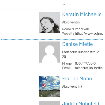
→
Kerstin Michaelis
Absolventin
Room Number
301
Website
http://www.schmu
Denise Mietle
Pförtnerin Bühringstraße
20
Phone
030 / 47705-0
Email
mietle(at)kh-berlin.
Florian Mohn
Absolvent(in)
Judith Mohnfeld