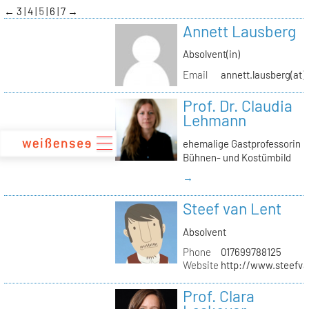
zum
←
3
4
5
6
7
→
Inhalt
Annett Lausberg
Absolvent(in)
Email
annett.lausberg(at
Prof. Dr. Claudia
Lehmann
ehemalige Gastprofessorin
Bühnen- und Kostümbild
→
Steef van Lent
Absolvent
Phone
017699788125
Website
http://www.steefva
Prof. Clara