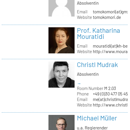
Absolventin
Email
tomokomori(at)gmx
Website
tomokomori.de
Prof. Katharina
Mouratidi
Email
mouratidi(at)kh-ber
Website
http://www.mourati
Christl Mudrak
Absolventin
→
Room Number
M 2.03
Phone
+49 (0)30 477 05 45
Email
me(at)christlmudra
Website
http://www.christ
Michael Müller
u.a. Regierender