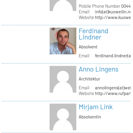
Mobile Phone Number
0044 (
Email
info(at)kuoweilin.ne
Website
http://www.kuoweil
Ferdinand
Lindner
Absolvent
Email
ferdinand.lindner(a
Anno Lingens
Architektur
Email
annolingens(at)web
Website
http://www.rufpart
Mirjam Link
Absolventin