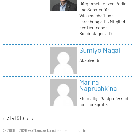
Bürgermeister von Berlin
und Senator für
Wissenschaft und
Forschung a.D., Mitglied
des Deutschen
Bundestages a.D.
Sumiyo Nagai
Absolventin
Marina
Naprushkina
Ehemalige Gastprofessorin
für Druckgrafik
←
3
4
5
6
7
→
© 2008 – 2026 weißensee kunsthochschule berlin