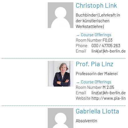
Christoph Link
Buchbinder (Lehrkraft in
der künstlerischen
Werkstattlehre)
→ Course Offerings
Room Number
F0.03
Phone
030 / 47705 263
Email
link(at)kh-berlin.de
Prof. Pia Linz
Professorin der Malerei
→ Course Offerings
Room Number
M 2.05
Email
linz(at)kh-berlin.de
Website
http://www.pia-lin
Gabriella Liotta
Absolventin