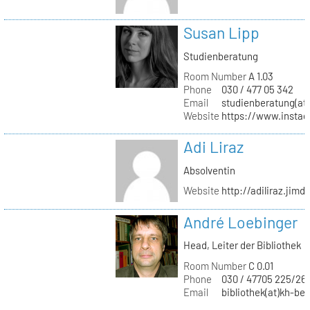
Susan Lipp
Studienberatung
Room Number
A 1.03
Phone
030 / 477 05 342
Email
studienberatung(at)
Website
https://www.instag
Adi Liraz
Absolventin
Website
http://adiliraz.jim
André Loebinger
Head, Leiter der Bibliothek
Room Number
C 0.01
Phone
030 / 47705 225/26
Email
bibliothek(at)kh-ber