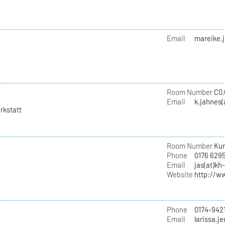
Email
mareike.
Room Number
C0.
Email
k.jahnes(
rkstatt
Room Number
Kun
Phone
0176 629
Email
jas(at)kh
Website
http://w
Phone
0174-942
Email
larissa.j