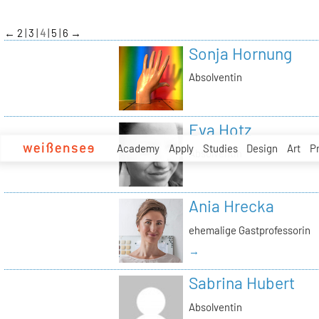
zum
Inhalt
←
2
3
4
5
6
→
Sonja Hornung
Absolventin
Eva Hotz
Academy
Apply
Studies
Design
Art
P
Absolventin
Ania Hrecka
ehemalige Gastprofessorin
→
Sabrina Hubert
Absolventin