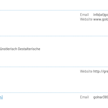
Email
info(at)g
Website
www.gold
ünstlerisch Gestalterische
Website
http://gr
ni
Email
golnar38