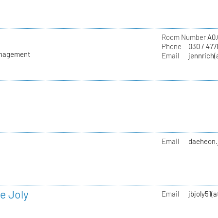
Room Number
A0.
Phone
030 / 477
anagement
Email
jennrich(
h
Email
daeheon.
e Joly
Email
jbjoly51(