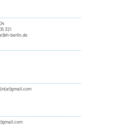
04
05 321
at)kh-berlin.de
jin(at)gmail.com
at)gmail.com