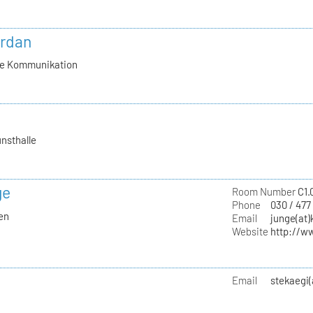
ordan
lle Kommunikation
nsthalle
ge
Room Number
C1.
Phone
030 / 477
ien
Email
junge(at)
Website
http://w
Email
stekaegi