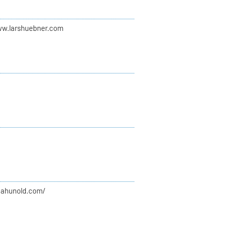
ww.larshuebner.com
liahunold.com/