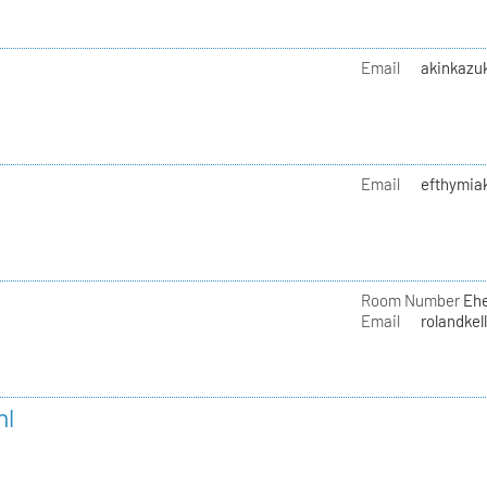
Email
akinkazu
Email
efthymiak
Room Number
Ehe
Email
rolandkel
hl