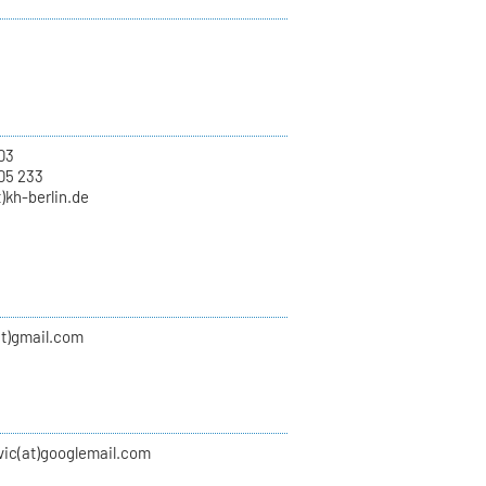
.03
05 233
)kh-berlin.de
at)gmail.com
vic(at)googlemail.com