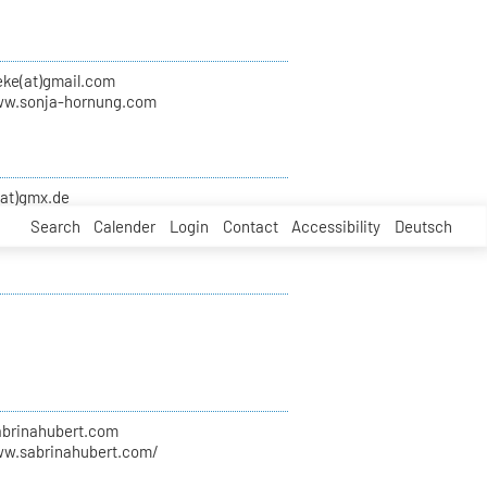
eke(at)gmail.com
ww.sonja-hornung.com
(at)gmx.de
Search
Calender
Login
Contact
Accessibility
Deutsch
sabrinahubert.com
ww.sabrinahubert.com/