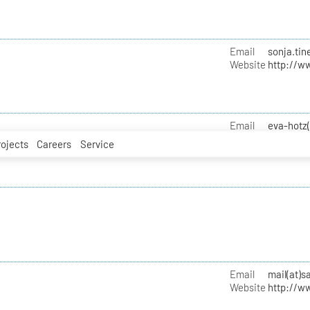
Email
sonja.tin
Website
http://w
Email
eva-hotz
rojects
Careers
Service
Email
mail(at)
Website
http://w