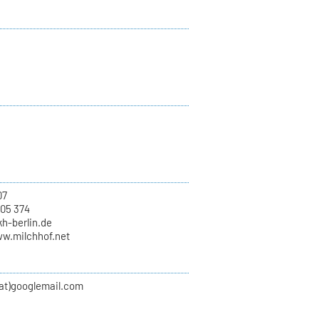
07
 05 374
kh-berlin.de
ww.milchhof.net
(at)googlemail.com