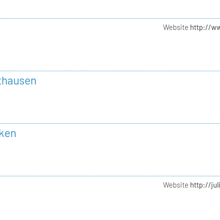
Website
http://w
thausen
sken
Website
http://ju