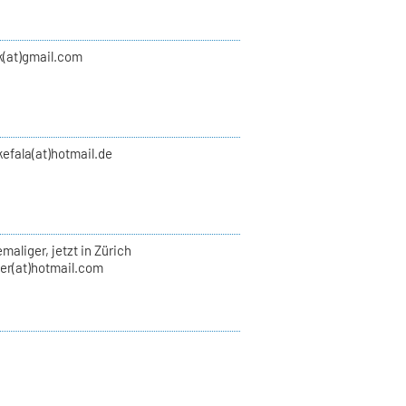
k(at)gmail.com
efala(at)hotmail.de
maliger, jetzt in Zürich
ler(at)hotmail.com