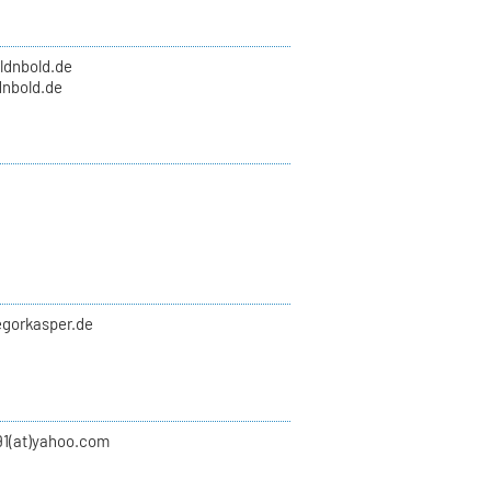
oldnbold.de
nbold.de
egorkasper.de
91(at)yahoo.com