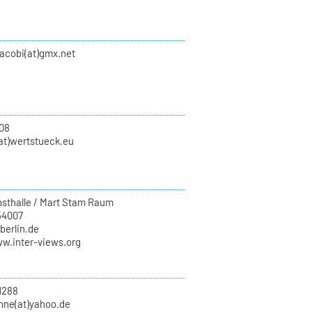
jacobi(at)gmx.net
08
at)wertstueck.eu
sthalle / Mart Stam Raum
54007
-berlin.de
ww.inter-views.org
1288
enne(at)yahoo.de