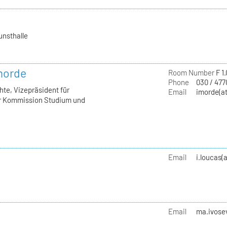
unsthalle
Imorde
Room Number
F 1
Phone
030 / 477
hte, Vizepräsident für
Email
imorde(at
er Kommission Studium und
Email
i.loucas(
Email
ma.ivose