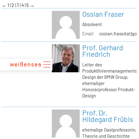
zum
←
1
2
3
4
5
→
Inhalt
Ossian Fraser
Absolvent
Email
ossian.fraser(at)go
Prof. Gerhard
Friedrich
Leiter des
Produktlinienmanagements
Design der BMW Group,
ehemaliger
Honorarprofessor Produkt-
Design
Prof. Dr.
Hildegard Frübis
ehemalige Gastprofessorin,
Theorie und Geschichte