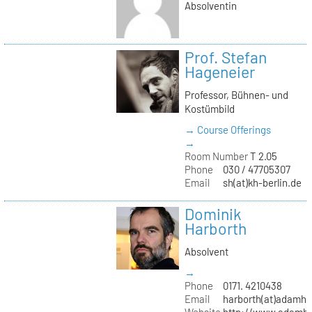
Absolventin
Prof. Stefan
Hageneier
Professor, Bühnen- und
Kostümbild
→ Course Offerings
→
Room Number
T 2.05
Phone
030 / 47705307
Email
sh(at)kh-berlin.de
Dominik
Harborth
Absolvent
→
Phone
0171. 4210438
Email
harborth(at)adamh
Website
http://www.adamha