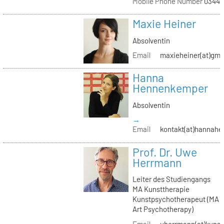
Mobile Phone Number
03441
Maxie Heiner
Absolventin
Email
maxieheiner(at)gmx
Hanna
Hennenkemper
Absolventin
→
Email
kontakt(at)hannah
Prof. Dr. Uwe
Herrmann
Leiter des Studiengangs
MA Kunsttherapie
Kunstpsychotherapeut (MA
Art Psychotherapy)
Email
uherrmann(at)kunstt