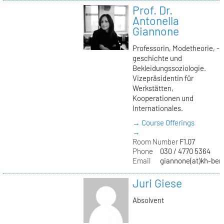
Prof. Dr.
Antonella
Giannone
Professorin, Modetheorie, -
geschichte und
Bekleidungssoziologie.
Vizepräsidentin für
Werkstätten,
Kooperationen und
Internationales.
→ Course Offerings
→
Room Number
F1.07
Phone
030 / 4770 5364
Email
giannone(at)kh-berl
Juri Giese
Absolvent