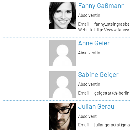
Fanny Gaßmann
Absolventin
Email
fanny_steingraeber
Website
http://www.fannyst
Anne Geier
Absolventin
Sabine Geiger
Absolventin
Email
geiger(at)kh-berlin.
Julian Gerau
Absolvent
Email
juliangerau(at)gmai