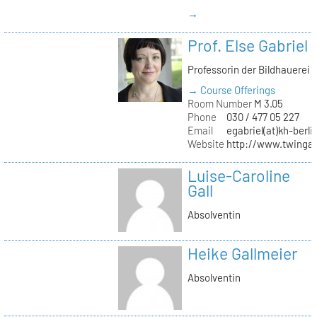
→
Prof. Else Gabriel
Professorin der Bildhauerei
→ Course Offerings
Room Number
M 3.05
Phone
030 / 477 05 227
Email
egabriel(at)kh-berli
Website
http://www.twingab
Luise-Caroline
Gall
Absolventin
Heike Gallmeier
Absolventin