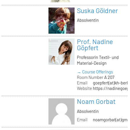
Suska Göldner
Absolventin
Prof. Nadine
Göpfert
Professorin Textil- und
Material-Design
→ Course Offerings
Room Number
A 207
Email
goepfert(at)kh-berli
Website
https://nadinegoep
Noam Gorbat
Absolventin
Email
noamgorbat(at)gma