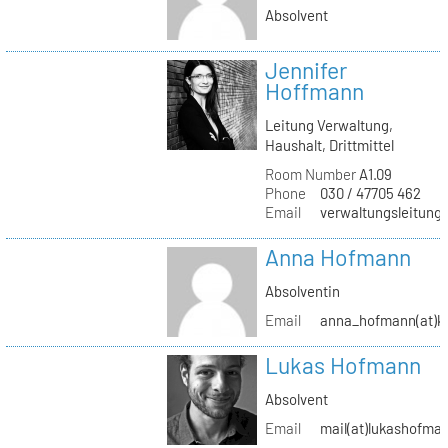
Absolvent
Jennifer
Hoffmann
Leitung Verwaltung,
Haushalt, Drittmittel
Room Number
A1.09
Phone
030 / 47705 462
Email
verwaltungsleitung(
Anna Hofmann
Absolventin
Email
anna_hofmann(at)kh
Lukas Hofmann
Absolvent
Email
mail(at)lukashofma