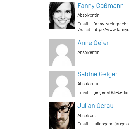
Fanny Gaßmann
Absolventin
Email
fanny_steingraeber
Website
http://www.fannyst
Anne Geier
Absolventin
Sabine Geiger
Absolventin
Email
geiger(at)kh-berlin.
Julian Gerau
Absolvent
Email
juliangerau(at)gmai