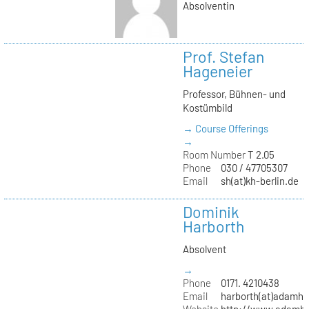
Absolventin
Prof. Stefan
Hageneier
Professor, Bühnen- und
Kostümbild
→ Course Offerings
→
Room Number
T 2.05
Phone
030 / 47705307
Email
sh(at)kh-berlin.de
Dominik
Harborth
Absolvent
→
Phone
0171. 4210438
Email
harborth(at)adamh
Website
http://www.adamha