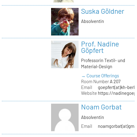
Suska Göldner
Absolventin
Prof. Nadine
Göpfert
Professorin Textil- und
Material-Design
→ Course Offerings
Room Number
A 207
Email
goepfert(at)kh-berli
Website
https://nadinegoep
Noam Gorbat
Absolventin
Email
noamgorbat(at)gma