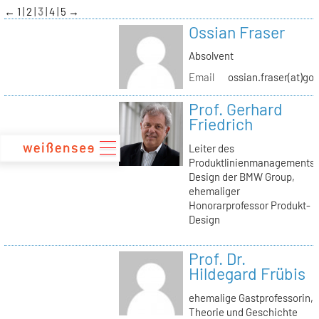
zum
←
1
2
3
4
5
→
Inhalt
Ossian Fraser
Absolvent
Email
ossian.fraser(at)go
Prof. Gerhard
Friedrich
Leiter des
Produktlinienmanagements
Design der BMW Group,
ehemaliger
Honorarprofessor Produkt-
Design
Prof. Dr.
Hildegard Frübis
ehemalige Gastprofessorin,
Theorie und Geschichte