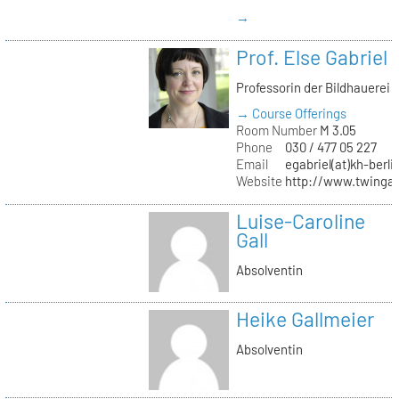
→
Prof. Else Gabriel
Professorin der Bildhauerei
→ Course Offerings
Room Number
M 3.05
Phone
030 / 477 05 227
Email
egabriel(at)kh-berli
Website
http://www.twingab
Luise-Caroline
Gall
Absolventin
Heike Gallmeier
Absolventin