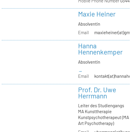
Mobile Phone Number
03441
Maxie Heiner
Absolventin
Email
maxieheiner(at)gmx
Hanna
Hennenkemper
Absolventin
→
Email
kontakt(at)hannah
Prof. Dr. Uwe
Herrmann
Leiter des Studiengangs
MA Kunsttherapie
Kunstpsychotherapeut (MA
Art Psychotherapy)
Email
uherrmann(at)kunstt