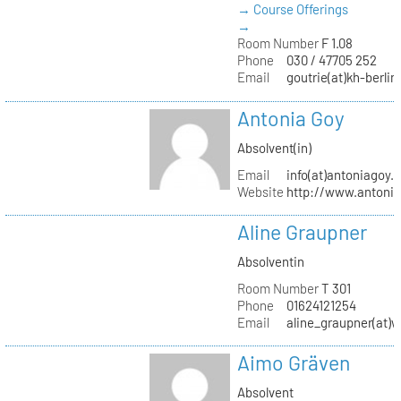
→ Course Offerings
→
Room Number
F 1.08
Phone
030 / 47705 252
Email
goutrie(at)kh-berlin
Antonia Goy
Absolvent(in)
Email
info(at)antoniagoy.
Website
http://www.antoni
Aline Graupner
Absolventin
Room Number
T 301
Phone
01624121254
Email
aline_graupner(at)
Aimo Gräven
Absolvent