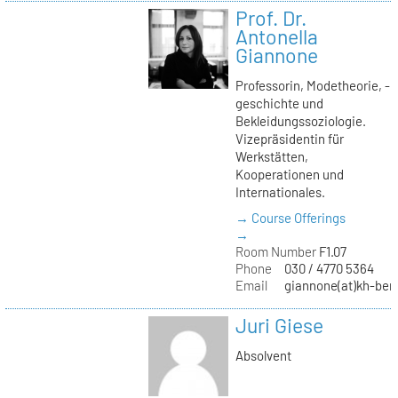
Prof. Dr.
Antonella
Giannone
Professorin, Modetheorie, -
geschichte und
Bekleidungssoziologie.
Vizepräsidentin für
Werkstätten,
Kooperationen und
Internationales.
→ Course Offerings
→
Room Number
F1.07
Phone
030 / 4770 5364
Email
giannone(at)kh-berl
Juri Giese
Absolvent