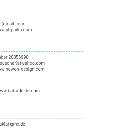
(at)gmail.com
ww.pl-pailin.com
mber
20056990
euscher(at)yahoo.com
ww.newon-design.com
www.batardeste.com
zak(at)gmx.de