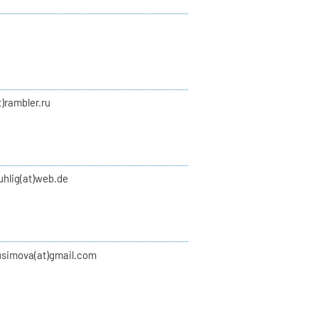
t)rambler.ru
uhlig(at)web.de
usimova(at)gmail.com