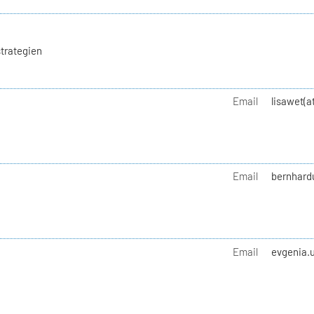
trategien
Email
lisawet(a
Email
bernhard
Email
evgenia.