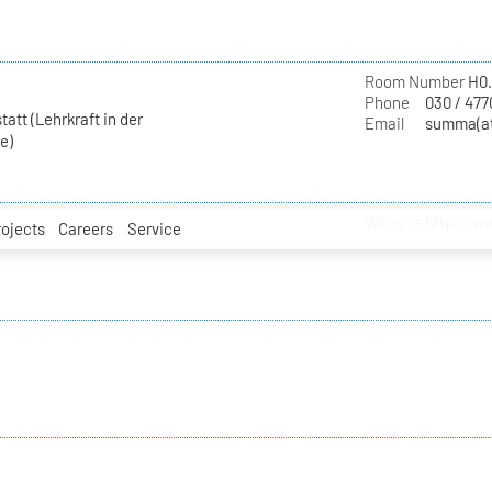
Room Number
H0.
Phone
030 / 477
att (Lehrkraft in der
Email
summa(at
e)
Website
http://w
rojects
Careers
Service