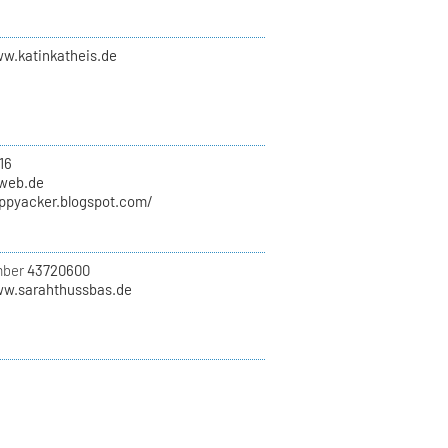
ww.katinkatheis.de
16
)web.de
appyacker.blogspot.com/
mber
43720600
ww.sarahthussbas.de