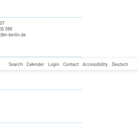
07
05 386
)kh-berlin.de
ww.studioswob.de
Search
Calender
Login
Contact
Accessibility
Deutsch