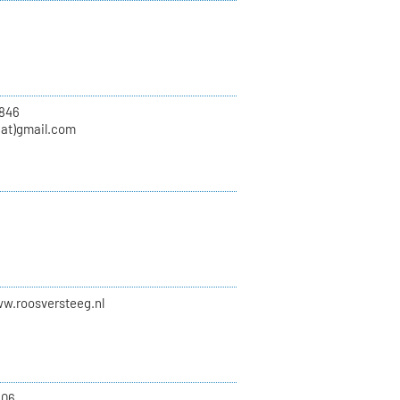
846
at)gmail.com
ww.roosversteeg.nl
.06