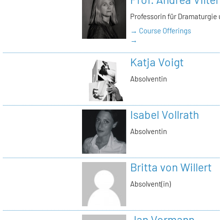
Professorin für Dramaturgie
→ Course Offerings
→
Katja Voigt
Absolventin
Isabel Vollrath
Absolventin
Britta von Willert
Absolvent(in)
Jan Vormann