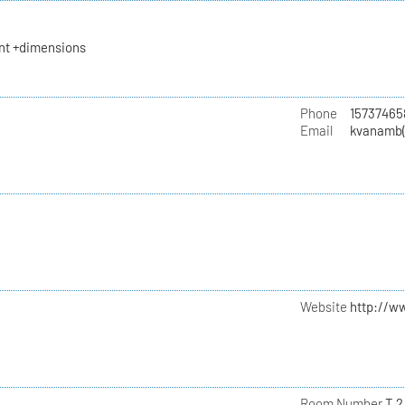
t +dimensions
Phone
15737465
Email
kvanamb(
Website
http://w
Room Number
T 2