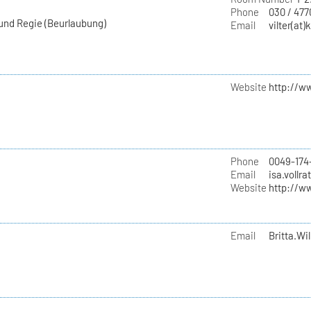
Phone
030 / 477
 und Regie (Beurlaubung)
Email
vilter(at)
Website
http://w
Phone
0049-174
Email
isa.vollra
Website
http://w
Email
Britta.Wil