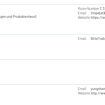
e
Room Number
C 3
Email
timpe(at)
agen und Produktentwurf,
Website
https://
Email
BirteTrab
Email
yungshan
Website
http://w