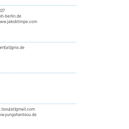
.07
kh-berlin.de
www.jakobtimpe.com
ert(at)gmx.de
.tsou(at)gmail.com
ww.yungshantsou.de