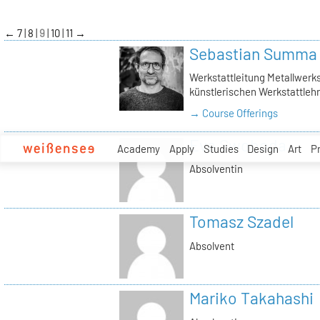
zum
Inhalt
←
7
8
9
10
11
→
Sebastian Summa
Werkstattleitung Metallwerkst
künstlerischen Werkstattlehr
→ Course Offerings
Eva Swoboda
Academy
Apply
Studies
Design
Art
P
Absolventin
Tomasz Szadel
Absolvent
Mariko Takahashi