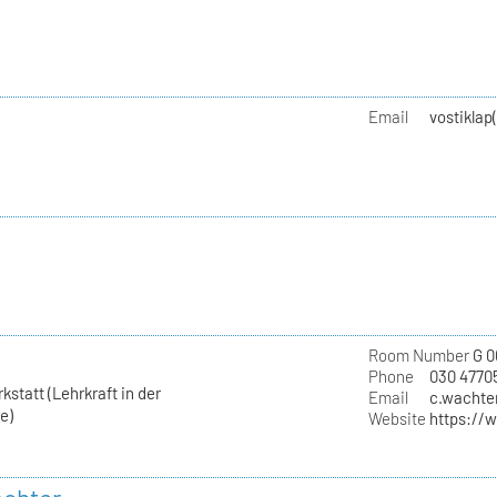
Email
vostiklap
Room Number
G 0
Phone
030 4770
statt (Lehrkraft in der
Email
c.wachter
e)
Website
https://