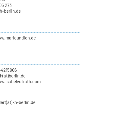
05 273
kh-berlin.de
ww.marieundich.de
-4215806
th(at)berlin.de
ww.isabelvollrath.com
lert(at)kh-berlin.de