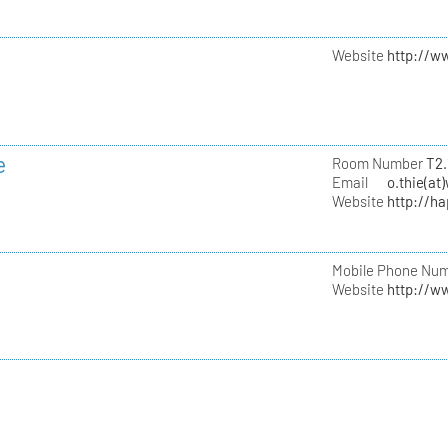
Website
http://w
e
Room Number
T2.
Email
o.thie(at
Website
http://h
Mobile Phone Nu
Website
http://w