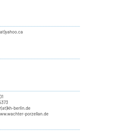
(at)yahoo.ca
01
5373
(at)kh-berlin.de
www.wachter-porzellan.de