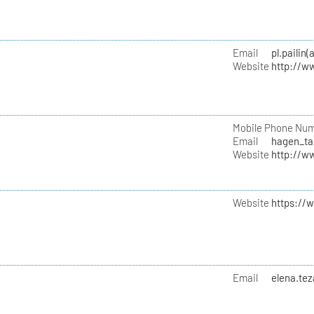
Email
pl.pailin
Website
http://w
Mobile Phone Nu
Email
hagen_ta
Website
http://w
Website
https://
Email
elena.te