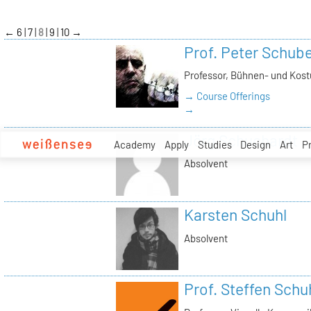
zum
Inhalt
←
6
7
8
9
10
→
Prof. Peter Schube
Professor, Bühnen- und Kos
→ Course Offerings
→
Jörg Schuchardt
Academy
Apply
Studies
Design
Art
P
Absolvent
Karsten Schuhl
Absolvent
Prof. Steffen Sch