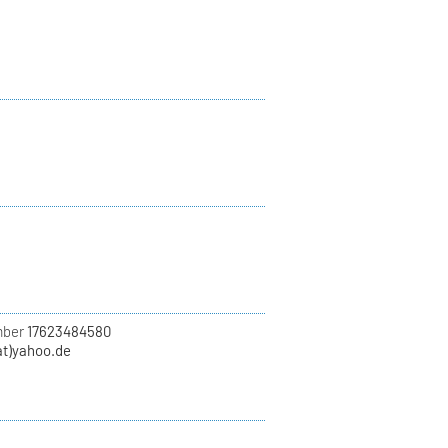
mber
17623484580
at)yahoo.de