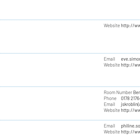
Website
http://w
Email
eve.simon
Website
http://w
Room Number
Ber
Phone
0178 217
Email
jskroblin
Website
http://w
Email
philine.s
Website
http://w