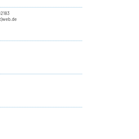
62183
at)web.de