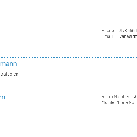
Phone
01781695
Email
ivanasid
ekmann
trategien
nn
Room Number
c.3
Mobile Phone Nu