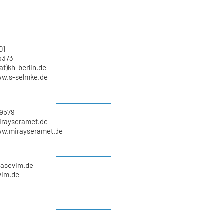
01
5373
at)kh-berlin.de
ww.s-selmke.de
9579
mirayseramet.de
ww.mirayseramet.de
masevim.de
vim.de