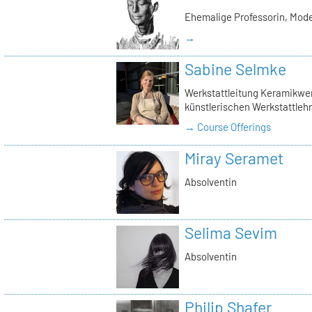
Ehemalige Professorin, Mod
→
Sabine Selmke
Werkstattleitung Keramikwerk
künstlerischen Werkstattlehr
→ Course Offerings
Miray Seramet
Absolventin
Selima Sevim
Absolventin
Philip Shafer