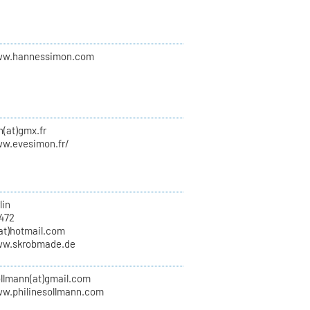
ww.hannessimon.com
(at)gmx.fr
ww.evesimon.fr/
lin
6472
(at)hotmail.com
ww.skrobmade.de
ollmann(at)gmail.com
ww.philinesollmann.com