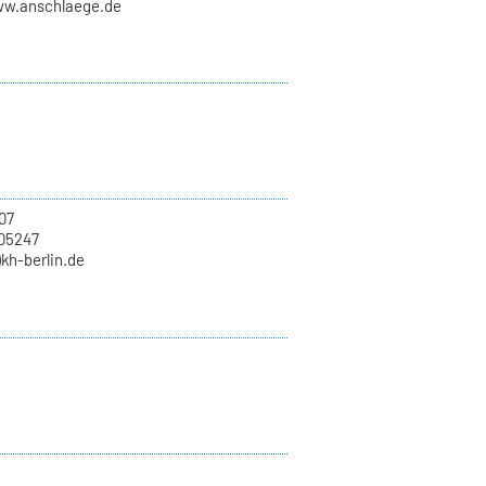
ww.anschlaege.de
07
705247
)kh-berlin.de