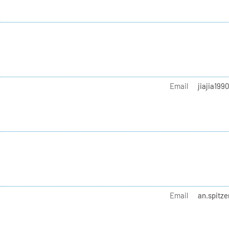
Email
jiajia199
Email
an.spitze