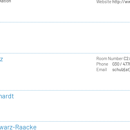
kation
Website
http://w
z
Room Number
C2.
Phone
030 / 47
Email
schulz(at
hardt
hwarz-Raacke