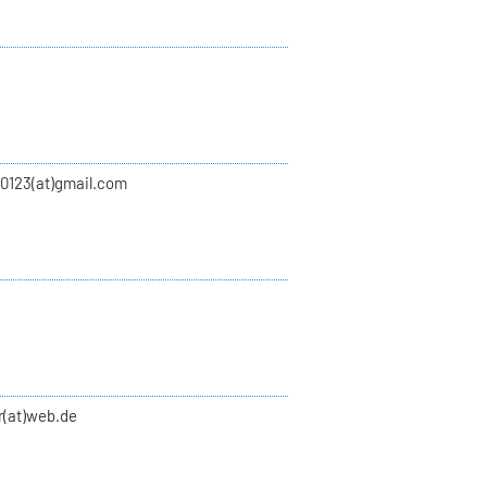
00123(at)gmail.com
r(at)web.de