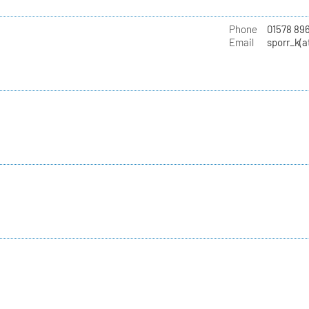
Phone
01578 89
Email
sporr_k(