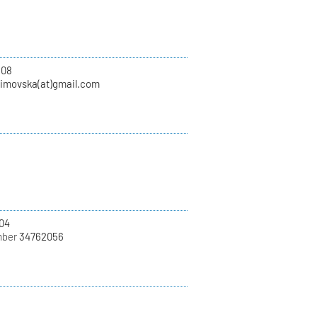
108
zimovska(at)gmail.com
04
mber
34762056