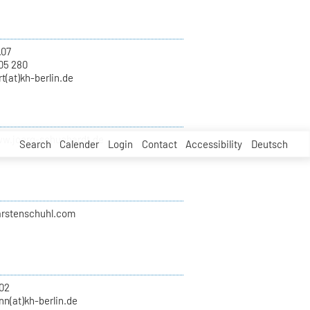
.07
05 280
t(at)kh-berlin.de
ww.joerg-schuchardt.de
Search
Calender
Login
Contact
Accessibility
Deutsch
karstenschuhl.com
02
n(at)kh-berlin.de