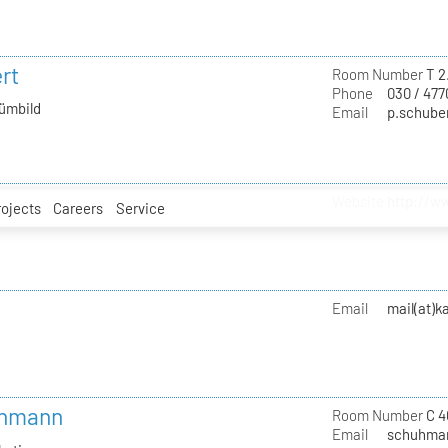
rt
Room Number
T 2
Phone
030 / 477
tümbild
Email
p.schuber
Website
http://w
rojects
Careers
Service
Email
mail(at)
uhmann
Room Number
C 4
Email
schuhman