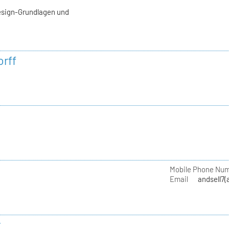
esign-Grundlagen und
rff
Mobile Phone Nu
Email
andsell7(
r