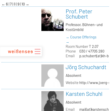
zum
←
6
7
8
9
10
→
Inhalt
Prof. Peter
Schubert
Professor, Bühnen- und
Kostümbild
→ Course Offerings
→
Room Number
T 2.07
Phone
030 / 47705 280
Email
p.schubert(at)kh-be
Jörg Schuchardt
Absolvent
Website
http://www.joerg-s
Karsten Schuhl
Absolvent
Email
mail(at)karstensch