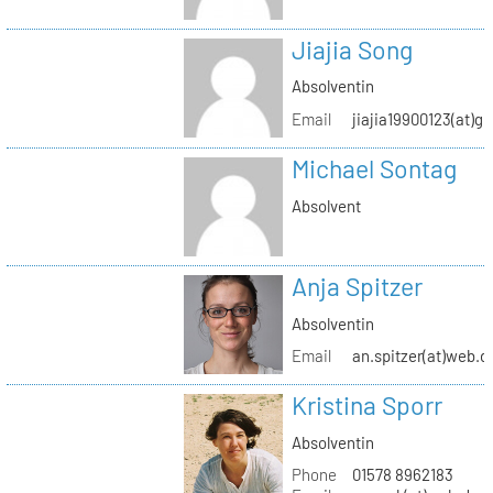
Jiajia Song
Absolventin
Email
jiajia19900123(at)g
Michael Sontag
Absolvent
Anja Spitzer
Absolventin
Email
an.spitzer(at)web.d
Kristina Sporr
Absolventin
Phone
01578 8962183