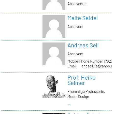
Absolventin
Malte Seidel
Absolvent
Andreas Sell
Absolvent
Mobile Phone Number
17623
Email
andsell7(at)yahoo.d
Prof. Heike
Selmer
Ehemalige Professorin,
Mode-Design
→