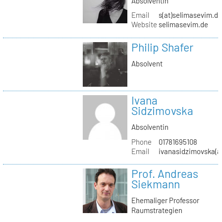
Absolventin
Email
s(at)selimasevim.d
Website
selimasevim.de
Philip Shafer
Absolvent
Ivana
Sidzimovska
Absolventin
Phone
01781695108
Email
ivanasidzimovska(a
Prof. Andreas
Siekmann
Ehemaliger Professor
Raumstrategien