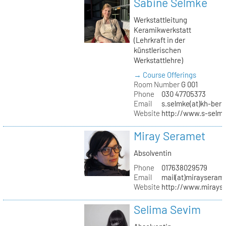
Sabine Selmke
Werkstattleitung
Keramikwerkstatt
(Lehrkraft in der
künstlerischen
Werkstattlehre)
→ Course Offerings
Room Number
G 001
Phone
030 47705373
Email
s.selmke(at)kh-berl
Website
http://www.s-selm
Miray Seramet
Absolventin
Phone
017638029579
Email
mail(at)mirayseram
Website
http://www.mirays
Selima Sevim