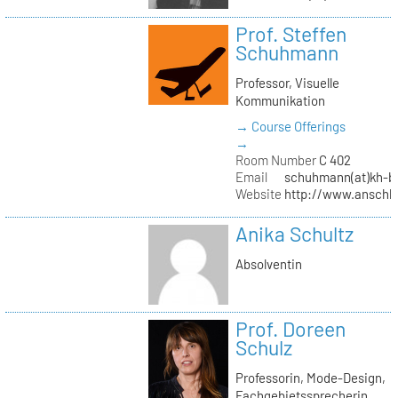
Prof. Steffen
Schuhmann
Professor, Visuelle
Kommunikation
→ Course Offerings
→
Room Number
C 402
Email
schuhmann(at)kh-be
Website
http://www.anschl
Anika Schultz
Absolventin
Prof. Doreen
Schulz
Professorin, Mode-Design,
Fachgebietssprecherin