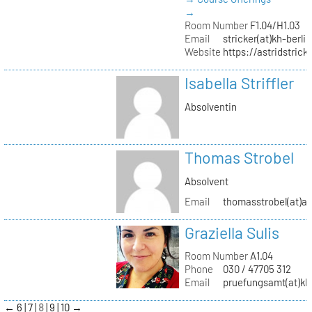
→
Room Number
F1.04/H1.03
Email
stricker(at)kh-berli
Website
https://astridstrick
Isabella Striffler
Absolventin
Thomas Strobel
Absolvent
Email
thomasstrobel(at)a
Graziella Sulis
Room Number
A1.04
Phone
030 / 47705 312
Email
pruefungsamt(at)kh-
←
6
7
8
9
10
→