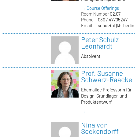
→ Course Offerings
Room Number
C2.07
Phone
030 / 47705247
Email
schulz(at)kh-berlin.
Peter Schulz
Leonhardt
Absolvent
Prof. Susanne
Schwarz-Raacke
Ehemalige Professorin für
Design-Grundlagen und
Produktentwurf
→
Nina von
Seckendorff