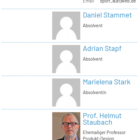
Email
sporr_k(at)web.de
Daniel Stammet
Absolvent
Adrian Stapf
Absolvent
Marielena Stark
Absolventin
Prof. Helmut
Staubach
Ehemaliger Professor
Produkt-Design