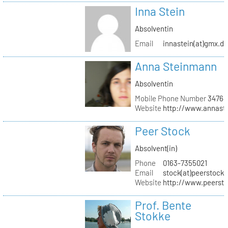
Inna Stein
Absolventin
Email
innastein(at)gmx.d
Anna Steinmann
Absolventin
Mobile Phone Number
34764
Website
http://www.annas
Peer Stock
Absolvent(in)
Phone
0163-7355021
Email
stock(at)peerstock.
Website
http://www.peersto
Prof. Bente
Stokke