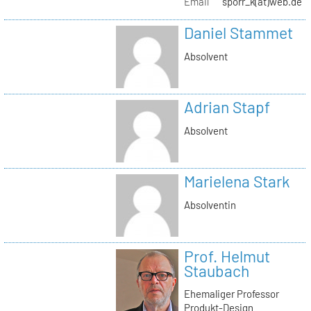
Email
sporr_k(at)web.de
Daniel Stammet
Absolvent
Adrian Stapf
Absolvent
Marielena Stark
Absolventin
Prof. Helmut
Staubach
Ehemaliger Professor
Produkt-Design