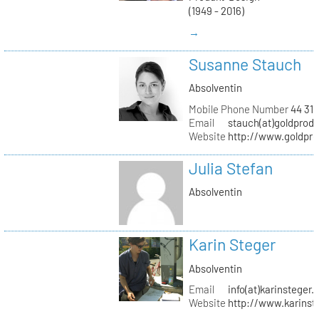
(1949 - 2016)
→
Susanne Stauch
Absolventin
Mobile Phone Number
44 31 
Email
stauch(at)goldprodu
Website
http://www.goldpro
Julia Stefan
Absolventin
Karin Steger
Absolventin
Email
info(at)karinsteger.
Website
http://www.karinst