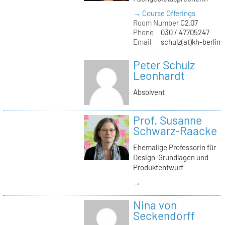
→ Course Offerings
Room Number
C2.07
Phone
030 / 47705247
Email
schulz(at)kh-berlin.
Peter Schulz
Leonhardt
Absolvent
Prof. Susanne
Schwarz-Raacke
Ehemalige Professorin für
Design-Grundlagen und
Produktentwurf
→
Nina von
Seckendorff