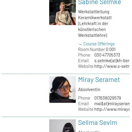
Sabine Selmke
Werkstattleitung
Keramikwerkstatt
(Lehrkraft in der
künstlerischen
Werkstattlehre)
→ Course Offerings
Room Number
G 001
Phone
030 47705373
Email
s.selmke(at)kh-berl
Website
http://www.s-selm
Miray Seramet
Absolventin
Phone
017638029579
Email
mail(at)mirayseram
Website
http://www.mirays
Selima Sevim