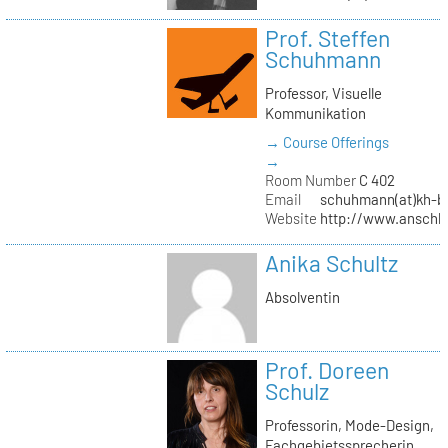
Prof. Steffen
Schuhmann
Professor, Visuelle
Kommunikation
→ Course Offerings
→
Room Number
C 402
Email
schuhmann(at)kh-be
Website
http://www.anschl
Anika Schultz
Absolventin
Prof. Doreen
Schulz
Professorin, Mode-Design,
Fachgebietssprecherin