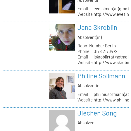
Email
eve.simon(at)gmx.f
Website
http://www.evesimo
Jana Skroblin
Absolvent(in)
Room Number
Berlin
Phone
0178 2176472
Email
jskroblin(at)hotmai
Website
http://www.skrobm
Philine Sollmann
Absolventin
Email
philine.sollmann(at
Website
http://www.philine
Jiechen Song
Absolvent