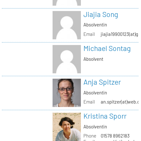
Jiajia Song
Absolventin
Email
jiajia19900123(at)g
Michael Sontag
Absolvent
Anja Spitzer
Absolventin
Email
an.spitzer(at)web.d
Kristina Sporr
Absolventin
Phone
01578 8962183