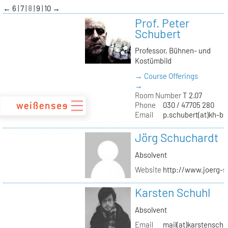
zum
←
6
7
8
9
10
→
Inhalt
Prof. Peter
Schubert
Professor, Bühnen- und
Kostümbild
→ Course Offerings
→
Room Number
T 2.07
Phone
030 / 47705 280
Email
p.schubert(at)kh-be
Jörg Schuchardt
Absolvent
Website
http://www.joerg-s
Karsten Schuhl
Absolvent
Email
mail(at)karstensch