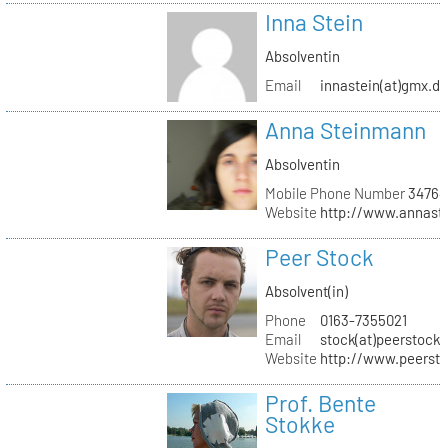
Inna Stein
Absolventin
Email
innastein(at)gmx.d
Anna Steinmann
Absolventin
Mobile Phone Number
34764
Website
http://www.annas
Peer Stock
Absolvent(in)
Phone
0163-7355021
Email
stock(at)peerstock.
Website
http://www.peersto
Prof. Bente
Stokke