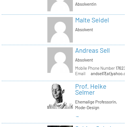
Absolventin
Malte Seidel
Absolvent
Andreas Sell
Absolvent
Mobile Phone Number
17623
Email
andsell7(at)yahoo.d
Prof. Heike
Selmer
Ehemalige Professorin,
Mode-Design
→