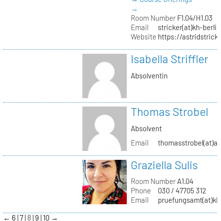
→
Room Number
F1.04/H1.03
Email
stricker(at)kh-berli
Website
https://astridstrick
Isabella Striffler
Absolventin
Thomas Strobel
Absolvent
Email
thomasstrobel(at)a
Graziella Sulis
Room Number
A1.04
Phone
030 / 47705 312
Email
pruefungsamt(at)kh-
←
6
7
8
9
10
→