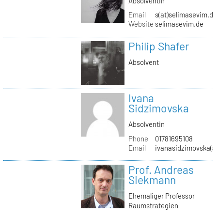
Absolventin
Email
s(at)selimasevim.d
Website
selimasevim.de
Philip Shafer
Absolvent
Ivana
Sidzimovska
Absolventin
Phone
01781695108
Email
ivanasidzimovska(a
Prof. Andreas
Siekmann
Ehemaliger Professor
Raumstrategien