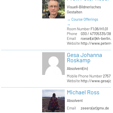
Visuell-Bildnerisches
Gestalten
→ Course Offerings
→
Room Number
F1.06/H1.01
Phone
030 / 47705335/387
Email
roesel(at)kh-berlin.
Website
http://www.peterro
Gesa Johanna
Roskamp
Absolvent(in)
Mobile Phone Number
27571
Website
http://www.gesajo
Michael Ross
Absolvent
Email
zeeero(at)gmx.de