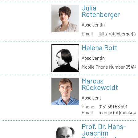
Julia
Rotenberger
Absolventin
Email
julia-rotenberger(a
Helena Rott
Absolventin
Mobile Phone Number
05414
Marcus
Rückewoldt
Absolvent
Phone
0151 591 56 591
Email
marcus(at)rueckew
Prof. Dr. Hans-
Joachim