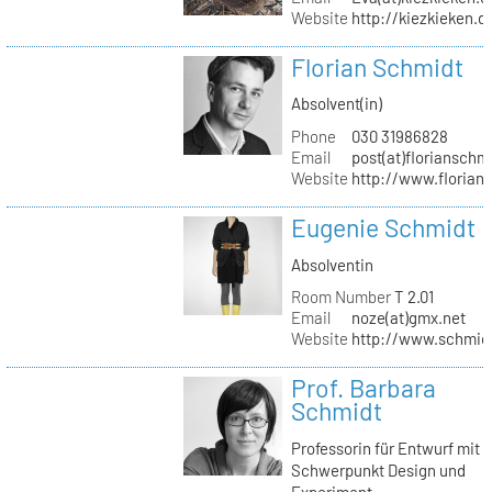
Website
http://kiezkieken.d
Florian Schmidt
Absolvent(in)
Phone
030 31986828
Email
post(at)florianschm
Website
http://www.florian
Eugenie Schmidt
Absolventin
Room Number
T 2.01
Email
noze(at)gmx.net
Website
http://www.schmid
Prof. Barbara
Schmidt
Professorin für Entwurf mit
Schwerpunkt Design und
Experiment