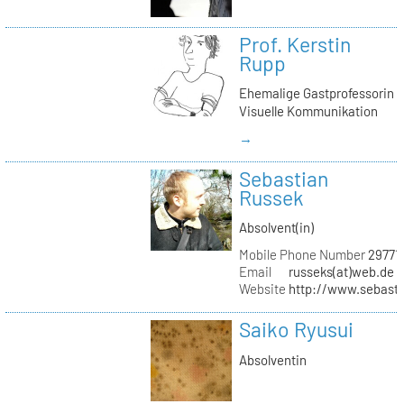
Prof. Kerstin
Rupp
Ehemalige Gastprofessorin
Visuelle Kommunikation
→
Sebastian
Russek
Absolvent(in)
Mobile Phone Number
29771
Email
russeks(at)web.de
Website
http://www.sebasti
Saiko Ryusui
Absolventin