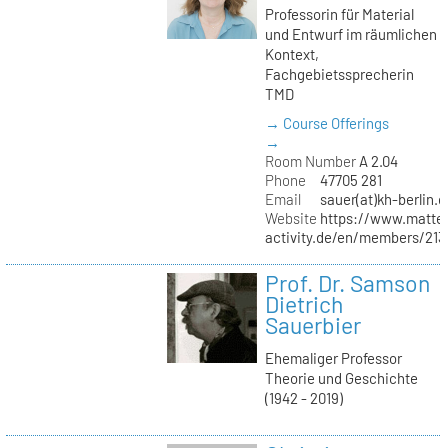
Professorin für Material
und Entwurf im räumlichen
Kontext,
Fachgebietssprecherin
TMD
→ Course Offerings
→
Room Number
A 2.04
Phone
47705 281
Email
sauer(at)kh-berlin.d
Website
https://www.matter
activity.de/en/members/213/
Prof. Dr. Samson
Dietrich
Sauerbier
Ehemaliger Professor
Theorie und Geschichte
(1942 - 2019)