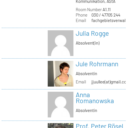
Kommunikation, AStA
Room Number
A1.11
Phone
030 / 47705 244
Email
fachgebietsverwaltu
Julia Rogge
Absolvent(in)
Jule Rohrmann
Absolventin
Email
jjuullee(at)gmail.co
Anna
Romanowska
Absolventin
Prof. Peter Rösel