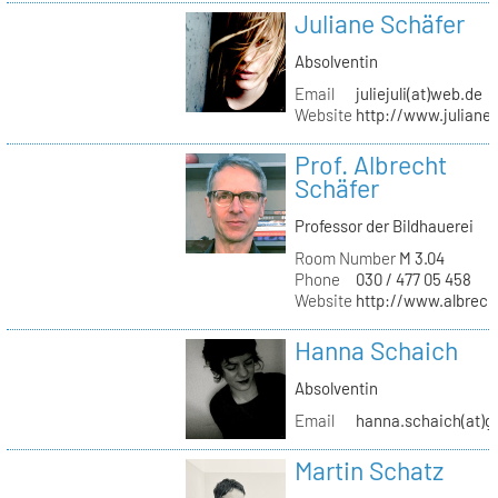
Juliane Schäfer
Absolventin
Email
juliejuli(at)web.de
Website
http://www.juliane
Prof. Albrecht
Schäfer
Professor der Bildhauerei
Room Number
M 3.04
Phone
030 / 477 05 458
Website
http://www.albrech
Hanna Schaich
Absolventin
Email
hanna.schaich(at)g
Martin Schatz