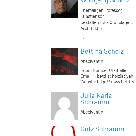
Ehemaliger Professor
Künstlerisch
Gestalterische Grundlagen,
Architektur
→
Bettina Scholz
Absolventin
Room Number
Uferhalle
Email
betti.scholz(at)yah
Website
http://www.betti-s
Julia Karla
Schramm
Absolventin
Götz Schramm