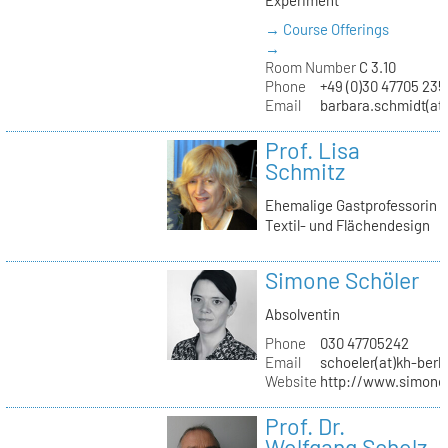
→ Course Offerings
→
Room Number
C 3.10
Phone
+49 (0)30 47705 235
Email
barbara.schmidt(at)
Prof. Lisa
Schmitz
Ehemalige Gastprofessorin
Textil- und Flächendesign
Simone Schöler
Absolventin
Phone
030 47705242
Email
schoeler(at)kh-berli
Website
http://www.simone
Prof. Dr.
Wolfgang Scholz