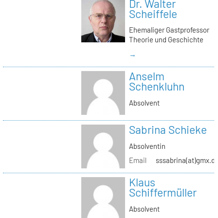
Dr. Walter
Scheiffele
Ehemaliger Gastprofessor
Theorie und Geschichte
→
Anselm
Schenkluhn
Absolvent
Sabrina Schieke
Absolventin
Email
sssabrina(at)gmx.d
Klaus
Schiffermüller
Absolvent