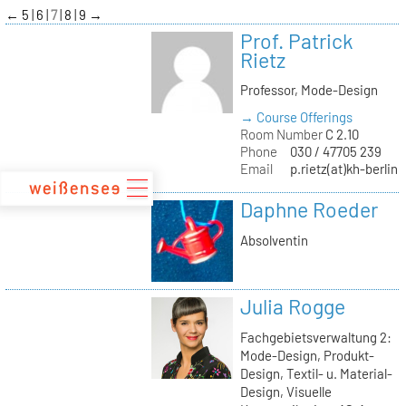
zum
←
5
6
7
8
9
→
Inhalt
Prof. Patrick
Rietz
Professor, Mode-Design
→ Course Offerings
Room Number
C 2.10
Phone
030 / 47705 239
Email
p.rietz(at)kh-berlin.
Daphne Roeder
Absolventin
Julia Rogge
Fachgebietsverwaltung 2:
Mode-Design, Produkt-
Design, Textil- u. Material-
Design, Visuelle