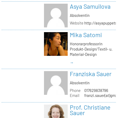
Asya Samuilova
Absolventin
Website
http://asyapuppets
Mika Satomi
Honorarprofessorin
Produkt-Design/Textil- u.
Material-Design
→
Franziska Sauer
Absolventin
Phone
017629838796
Email
franzi.sauer(at)gmx
Prof. Christiane
Sauer