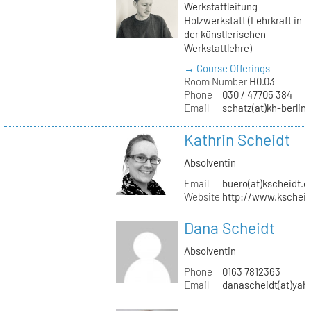
Werkstattleitung
Holzwerkstatt (Lehrkraft in
der künstlerischen
Werkstattlehre)
→ Course Offerings
Room Number
H0.03
Phone
030 / 47705 384
Email
schatz(at)kh-berlin
Kathrin Scheidt
Absolventin
Email
buero(at)kscheidt.
Website
http://www.kschei
Dana Scheidt
Absolventin
Phone
0163 7812363
Email
danascheidt(at)yah