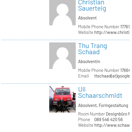
Christian
Sauerteig
Absolvent
Mobile Phone Number
177610
Website
http://www.christi
Thu Trang
Schaad
Absolventin
Mobile Phone Number
17664
Email
ttschaad(at)google
Uli
Schaarschmidt
Absolvent, Formgestaltung
Room Number
Designbüro M
Phone
089 546 420 56
Website
http://www.schaars