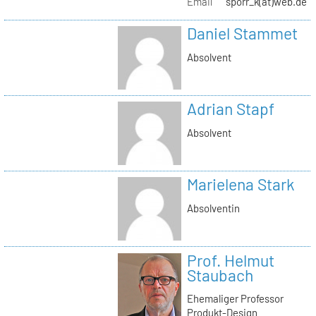
Email
sporr_k(at)web.de
Daniel Stammet
Absolvent
Adrian Stapf
Absolvent
Marielena Stark
Absolventin
Prof. Helmut
Staubach
Ehemaliger Professor
Produkt-Design