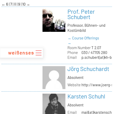
zum
←
6
7
8
9
10
→
Inhalt
Prof. Peter
Schubert
Professor, Bühnen- und
Kostümbild
→ Course Offerings
→
Room Number
T 2.07
Phone
030 / 47705 280
Email
p.schubert(at)kh-be
Jörg Schuchardt
Absolvent
Website
http://www.joerg-s
Karsten Schuhl
Absolvent
Email
mail(at)karstensch