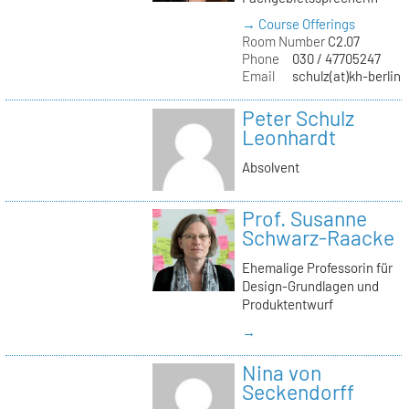
→ Course Offerings
Room Number
C2.07
Phone
030 / 47705247
Email
schulz(at)kh-berlin.
Peter Schulz
Leonhardt
Absolvent
Prof. Susanne
Schwarz-Raacke
Ehemalige Professorin für
Design-Grundlagen und
Produktentwurf
→
Nina von
Seckendorff