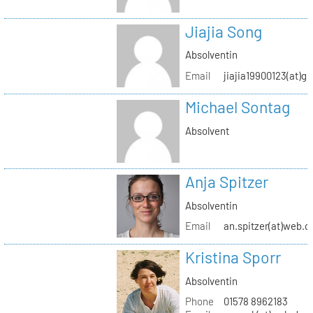
Jiajia Song
Absolventin
Email
jiajia19900123(at)g
Michael Sontag
Absolvent
Anja Spitzer
Absolventin
Email
an.spitzer(at)web.d
Kristina Sporr
Absolventin
Phone
01578 8962183