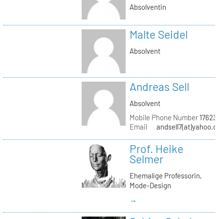
Absolventin
Malte Seidel
Absolvent
Andreas Sell
Absolvent
Mobile Phone Number
17623
Email
andsell7(at)yahoo.d
Prof. Heike
Selmer
Ehemalige Professorin,
Mode-Design
→