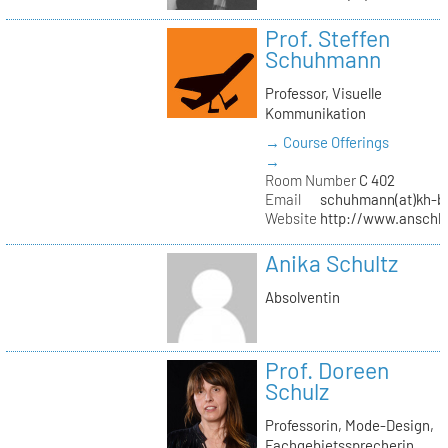
Prof. Steffen
Schuhmann
Professor, Visuelle
Kommunikation
→ Course Offerings
→
Room Number
C 402
Email
schuhmann(at)kh-be
Website
http://www.anschl
Anika Schultz
Absolventin
Prof. Doreen
Schulz
Professorin, Mode-Design,
Fachgebietssprecherin