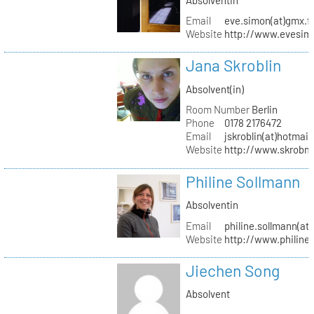
Email
eve.simon(at)gmx.f
Website
http://www.evesimo
Jana Skroblin
Absolvent(in)
Room Number
Berlin
Phone
0178 2176472
Email
jskroblin(at)hotmai
Website
http://www.skrobm
Philine Sollmann
Absolventin
Email
philine.sollmann(at
Website
http://www.philine
Jiechen Song
Absolvent