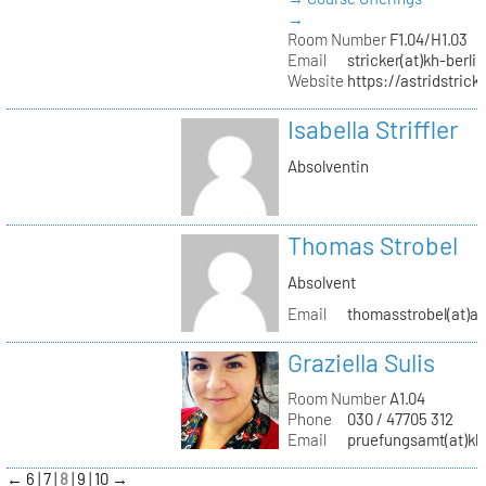
→
Room Number
F1.04/H1.03
Email
stricker(at)kh-berli
Website
https://astridstrick
Isabella Striffler
Absolventin
Thomas Strobel
Absolvent
Email
thomasstrobel(at)a
Graziella Sulis
Room Number
A1.04
Phone
030 / 47705 312
Email
pruefungsamt(at)kh-
←
6
7
8
9
10
→