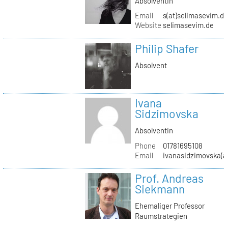
Absolventin
Email
s(at)selimasevim.d
Website
selimasevim.de
Philip Shafer
Absolvent
Ivana
Sidzimovska
Absolventin
Phone
01781695108
Email
ivanasidzimovska(a
Prof. Andreas
Siekmann
Ehemaliger Professor
Raumstrategien