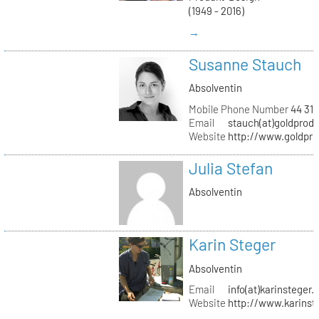
(1949 - 2016)
→
Susanne Stauch
Absolventin
Mobile Phone Number
44 31 
Email
stauch(at)goldprodu
Website
http://www.goldpro
Julia Stefan
Absolventin
Karin Steger
Absolventin
Email
info(at)karinsteger.
Website
http://www.karinst