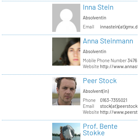
Inna Stein
Absolventin
Email
innastein(at)gmx.d
Anna Steinmann
Absolventin
Mobile Phone Number
34764
Website
http://www.annas
Peer Stock
Absolvent(in)
Phone
0163-7355021
Email
stock(at)peerstock.
Website
http://www.peersto
Prof. Bente
Stokke