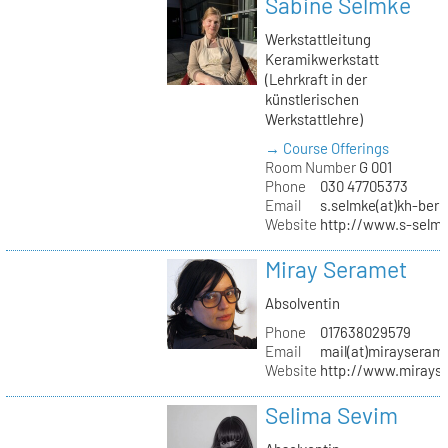
Sabine Selmke
Werkstattleitung
Keramikwerkstatt
(Lehrkraft in der
künstlerischen
Werkstattlehre)
→ Course Offerings
Room Number
G 001
Phone
030 47705373
Email
s.selmke(at)kh-berl
Website
http://www.s-selm
Miray Seramet
Absolventin
Phone
017638029579
Email
mail(at)mirayseram
Website
http://www.mirays
Selima Sevim