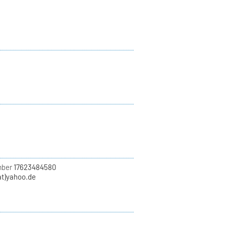
mber
17623484580
at)yahoo.de