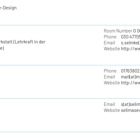
e-Design
Room Number
G 0
Phone
030 4770
statt (Lehrkraft in der
Email
s.selmke(
e)
Website
http://w
Phone
01763802
Email
mail(at)
Website
http://w
Email
s(at)seli
Website
selimase