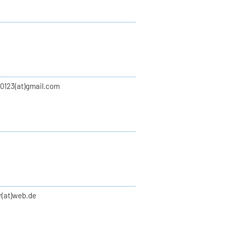
00123(at)gmail.com
r(at)web.de