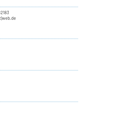
62183
at)web.de