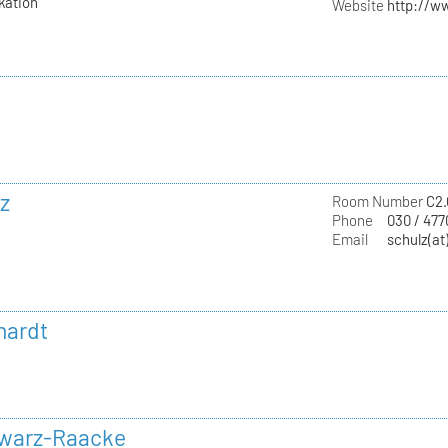
kation
Website
http://w
z
Room Number
C2.
Phone
030 / 47
Email
schulz(at
hardt
hwarz-Raacke