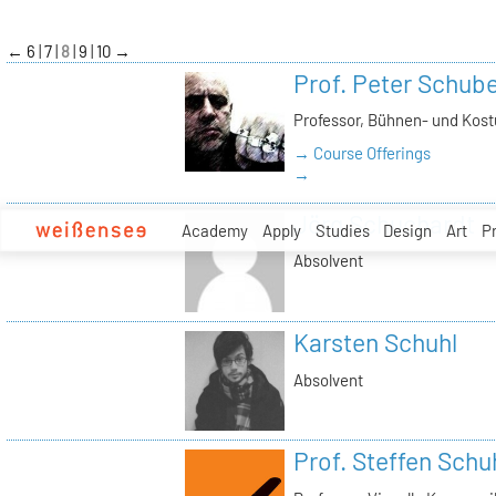
zum
Inhalt
←
6
7
8
9
10
→
Prof. Peter Schube
Professor, Bühnen- und Kos
→ Course Offerings
→
Jörg Schuchardt
Academy
Apply
Studies
Design
Art
P
Absolvent
Karsten Schuhl
Absolvent
Prof. Steffen Sch