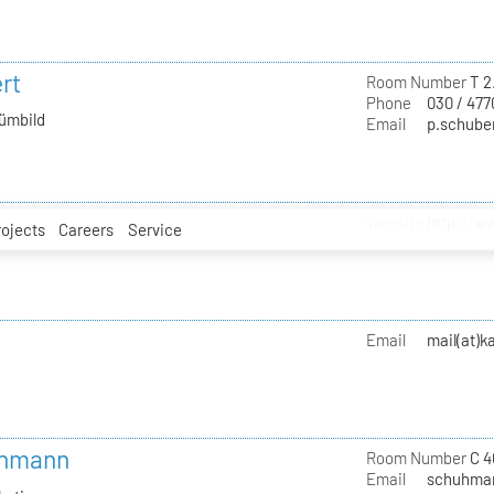
rt
Room Number
T 2
Phone
030 / 477
tümbild
Email
p.schuber
Website
http://w
rojects
Careers
Service
Email
mail(at)
uhmann
Room Number
C 4
Email
schuhman