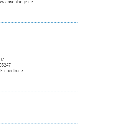
ww.anschlaege.de
07
705247
)kh-berlin.de