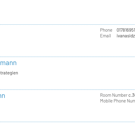
Phone
01781695
Email
ivanasid
ekmann
trategien
nn
Room Number
c.3
Mobile Phone Nu