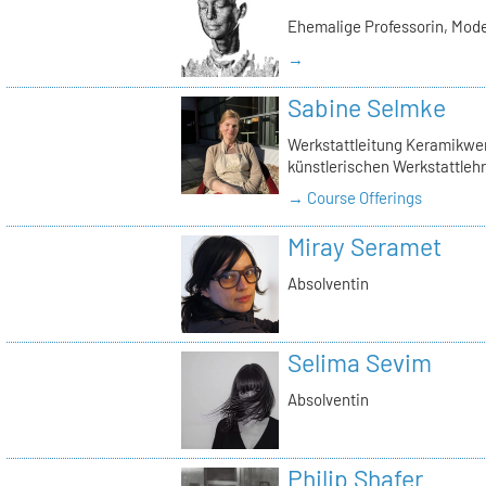
Ehemalige Professorin, Mod
→
Sabine Selmke
Werkstattleitung Keramikwerk
künstlerischen Werkstattlehr
→ Course Offerings
Miray Seramet
Absolventin
Selima Sevim
Absolventin
Philip Shafer