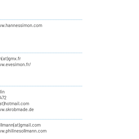
ww.hannessimon.com
(at)gmx.fr
ww.evesimon.fr/
lin
6472
(at)hotmail.com
ww.skrobmade.de
ollmann(at)gmail.com
ww.philinesollmann.com