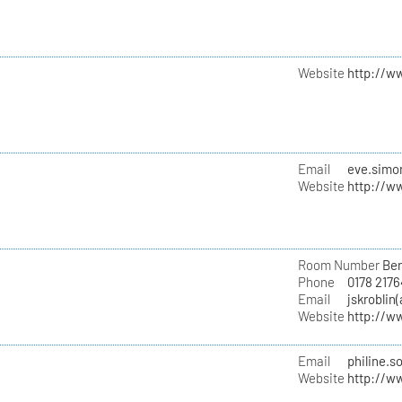
Website
http://w
Email
eve.simon
Website
http://w
Room Number
Ber
Phone
0178 217
Email
jskroblin
Website
http://w
Email
philine.s
Website
http://w