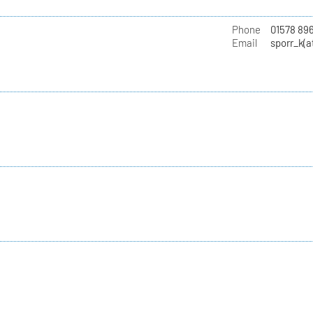
Phone
01578 89
Email
sporr_k(