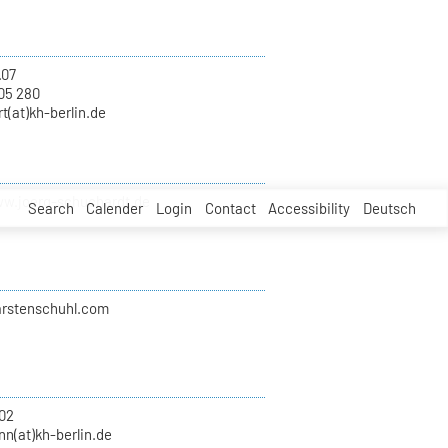
.07
05 280
t(at)kh-berlin.de
ww.joerg-schuchardt.de
Search
Calender
Login
Contact
Accessibility
Deutsch
karstenschuhl.com
02
n(at)kh-berlin.de