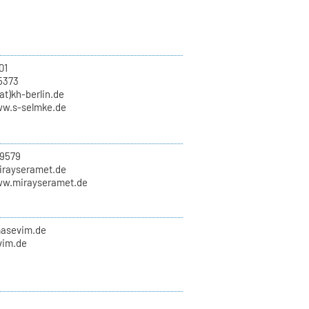
01
5373
at)kh-berlin.de
ww.s-selmke.de
9579
mirayseramet.de
ww.mirayseramet.de
masevim.de
vim.de