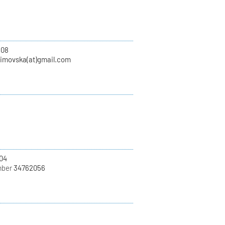
108
zimovska(at)gmail.com
04
mber
34762056