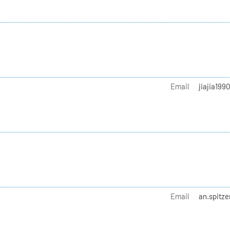
Email
jiajia199
Email
an.spitze