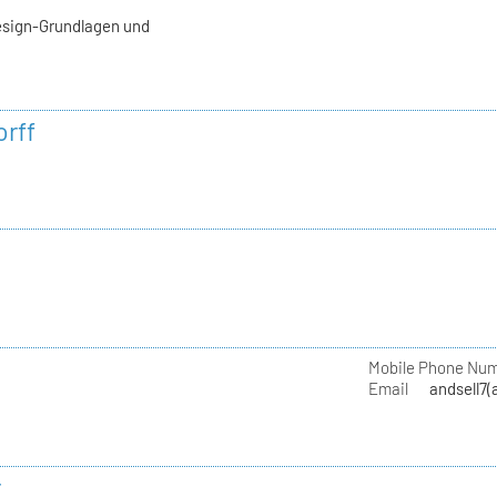
esign-Grundlagen und
rff
Mobile Phone Nu
Email
andsell7(
r