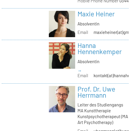
Mobile Phone Number
03441
Maxie Heiner
Absolventin
Email
maxieheiner(at)gmx
Hanna
Hennenkemper
Absolventin
→
Email
kontakt(at)hannah
Prof. Dr. Uwe
Herrmann
Leiter des Studiengangs
MA Kunsttherapie
Kunstpsychotherapeut (MA
Art Psychotherapy)
Email
uherrmann(at)kunstt