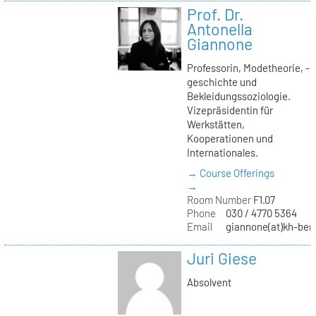
Prof. Dr.
Antonella
Giannone
Professorin, Modetheorie, -
geschichte und
Bekleidungssoziologie.
Vizepräsidentin für
Werkstätten,
Kooperationen und
Internationales.
→ Course Offerings
→
Room Number
F1.07
Phone
030 / 4770 5364
Email
giannone(at)kh-berl
Juri Giese
Absolvent