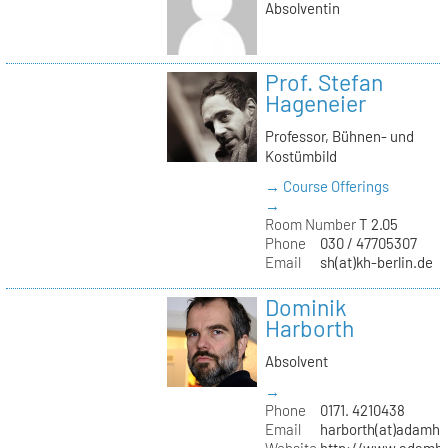
Absolventin
Prof. Stefan
Hageneier
Professor, Bühnen- und
Kostümbild
→ Course Offerings
→
Room Number
T 2.05
Phone
030 / 47705307
Email
sh(at)kh-berlin.de
Dominik
Harborth
Absolvent
→
Phone
0171. 4210438
Email
harborth(at)adamh
Website
http://www.adamha