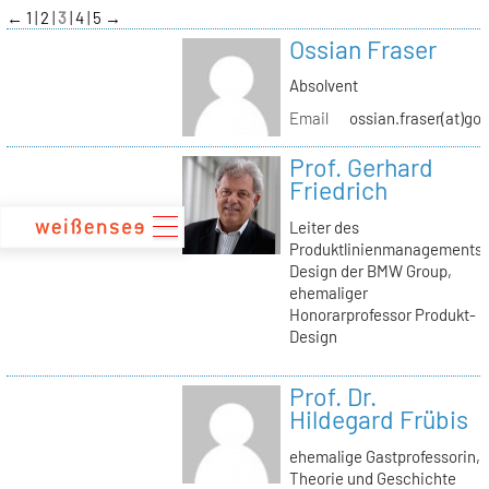
zum
←
1
2
3
4
5
→
Inhalt
Ossian Fraser
Absolvent
Email
ossian.fraser(at)go
Prof. Gerhard
Friedrich
Leiter des
Produktlinienmanagements
Design der BMW Group,
ehemaliger
Honorarprofessor Produkt-
Design
Prof. Dr.
Hildegard Frübis
ehemalige Gastprofessorin,
Theorie und Geschichte