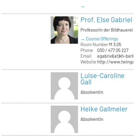
→
Prof. Else Gabriel
Professorin der Bildhauerei
→ Course Offerings
Room Number
M 3.05
Phone
030 / 477 05 227
Email
egabriel(at)kh-berli
Website
http://www.twingab
Luise-Caroline
Gall
Absolventin
Heike Gallmeier
Absolventin