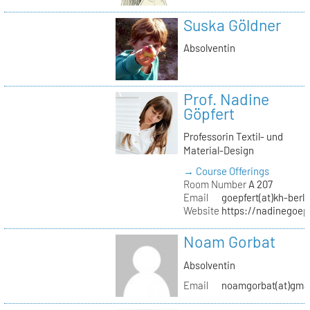
Suska Göldner
Absolventin
Prof. Nadine
Göpfert
Professorin Textil- und
Material-Design
→ Course Offerings
Room Number
A 207
Email
goepfert(at)kh-berli
Website
https://nadinegoep
Noam Gorbat
Absolventin
Email
noamgorbat(at)gma