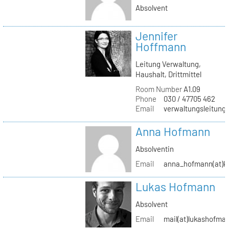
Absolvent
Jennifer
Hoffmann
Leitung Verwaltung,
Haushalt, Drittmittel
Room Number
A1.09
Phone
030 / 47705 462
Email
verwaltungsleitung(
Anna Hofmann
Absolventin
Email
anna_hofmann(at)kh
Lukas Hofmann
Absolvent
Email
mail(at)lukashofma