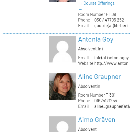
→ Course Offerings
→
Room Number
F 1.08
Phone
030 / 47705 252
Email
goutrie(at)kh-berlin
Antonia Goy
Absolvent(in)
Email
info(at)antoniagoy.
Website
http://www.antoni
Aline Graupner
Absolventin
Room Number
T 301
Phone
01624121254
Email
aline_graupner(at)
Aimo Gräven
Absolvent