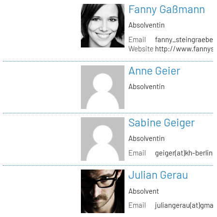
Fanny Gaßmann
Absolventin
Email
fanny_steingraeber
Website
http://www.fannyst
Anne Geier
Absolventin
Sabine Geiger
Absolventin
Email
geiger(at)kh-berlin.
Julian Gerau
Absolvent
Email
juliangerau(at)gmai