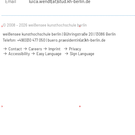
Email
luica.wendt(at)stud.kh-berlin.de
© 2008 – 2026 weißensee kunsthochschule berlin
weißensee kunsthochschule berlin | Bühringstraße 20 | 13086 Berlin
Telefon: +49(0)30 477 050 |
buero.praesidentin(at)kh-berlin.de
Contact
Careers
Imprint
Privacy
Accessibility
Easy Language
Sign Language