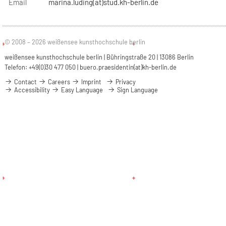
Email
marina.luding(at)stud.kh-berlin.de
© 2008 – 2026 weißensee kunsthochschule berlin
weißensee kunsthochschule berlin | Bühringstraße 20 | 13086 Berlin
Telefon: +49(0)30 477 050 |
buero.praesidentin(at)kh-berlin.de
Contact
Careers
Imprint
Privacy
Accessibility
Easy Language
Sign Language