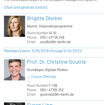
Chair and general contact
Brigitte Dierker
Alumni, Stipendienprogramme
Room Number
A1.10
Phone
030 / 477 05 246
Email
stud1(at)kh-berlin.de
Members (term: 5/15/2019 through 5/14/2021)
Prof. Dr. Christine Goutrié
Grundlagen Digitale Medien
→ Course Offerings
→
Room Number
F 1.08
Phone
030 / 47705 252
Email
goutrie(at)kh-berlin.de
Susan Lipp