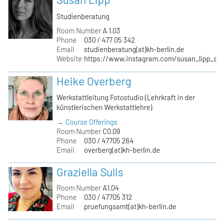
Studienberatung
Room Number
A 1.03
Phone
030 / 477 05 342
Email
studienberatung(at)kh-berlin.de
Website
https://www.instagram.com/susan_lipp_st
Heike Overberg
Werkstattleitung Fotostudio (Lehrkraft in der
künstlerischen Werkstattlehre)
→ Course Offerings
Room Number
C0.09
Phone
030 / 47705 264
Email
overberg(at)kh-berlin.de
Graziella Sulis
Room Number
A1.04
Phone
030 / 47705 312
Email
pruefungsamt(at)kh-berlin.de