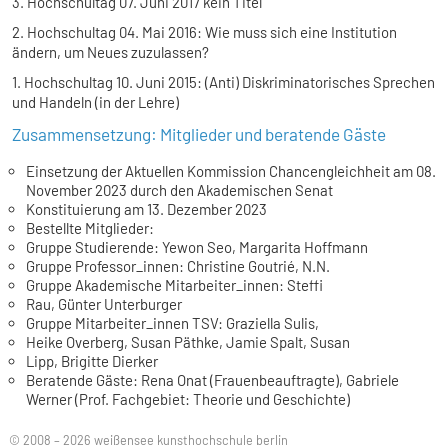
3. Hochschultag 07. Juni 2017 kein Titel
2. Hochschultag 04. Mai 2016: Wie muss sich eine Institution
ändern, um Neues zuzulassen?
1. Hochschultag 10. Juni 2015: (Anti) Diskriminatorisches Sprechen
und Handeln (in der Lehre)
Zusammensetzung: Mitglieder und beratende Gäste
Einsetzung der Aktuellen Kommission Chancengleichheit am 08.
November 2023 durch den Akademischen Senat
Konstituierung am 13. Dezember 2023
Bestellte Mitglieder:
Gruppe Studierende: Yewon Seo, Margarita Hoffmann
Gruppe Professor_innen: Christine Goutrié, N.N.
Gruppe Akademische Mitarbeiter_innen: Steffi
Rau, Günter Unterburger
Gruppe Mitarbeiter_innen TSV: Graziella Sulis,
Heike Overberg, Susan Päthke, Jamie Spalt, Susan
Lipp, Brigitte Dierker
Beratende Gäste: Rena Onat (Frauenbeauftragte), Gabriele
Werner (Prof. Fachgebiet: Theorie und Geschichte)
© 2008 – 2026 weißensee kunsthochschule berlin