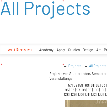
All Projects
zum
Inhalt
Academy
Apply
Studies
Design
Art
P
Projects
All Projects
Projekte von Studierenden, Semester
Veranstaltungen...
←
57
58
59
60
61
62
63
95
96
97
98
99
100
101
128
129
130
131
132
133
1