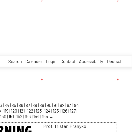
Search
Calender
Login
Contact
Accessibility
Deutsch
83
84
85
86
87
88
89
90
91
92
93
94
8
119
120
121
122
123
124
125
126
127
150
151
152
153
154
155
→
Prof. Tristan Pranyko