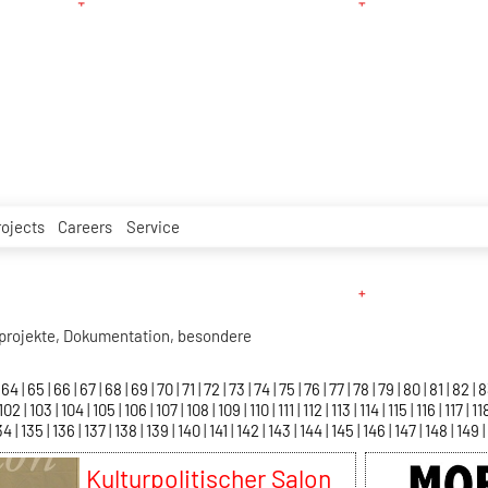
rojects
Careers
Service
projekte, Dokumentation, besondere
64
65
66
67
68
69
70
71
72
73
74
75
76
77
78
79
80
81
82
102
103
104
105
106
107
108
109
110
111
112
113
114
115
116
117
11
34
135
136
137
138
139
140
141
142
143
144
145
146
147
148
149
Kulturpolitischer Salon