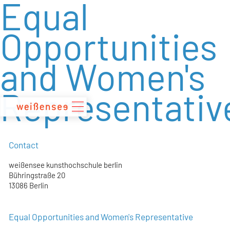
Equal
zum
Inhalt
Opportunities
and Women's
Representativ
Contact
weißensee kunsthochschule berlin
Bühringstraße 20
13086 Berlin
Equal Opportunities and Women's Representative