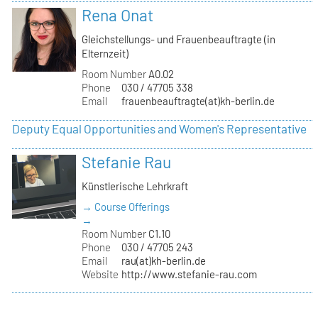
Rena Onat
Gleichstellungs- und Frauenbeauftragte (in
Elternzeit)
Room Number
A0.02
Phone
030 / 47705 338
Email
frauenbeauftragte(at)kh-berlin.de
Deputy Equal Opportunities and Women's Representative
Stefanie Rau
Künstlerische Lehrkraft
→ Course Offerings
→
Room Number
C1.10
Phone
030 / 47705 243
Email
rau(at)kh-berlin.de
Website
http://www.stefanie-rau.com