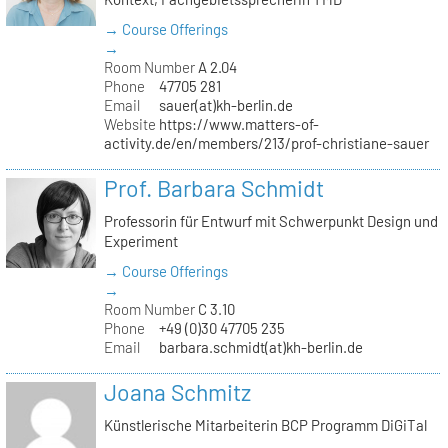
→ Course Offerings
→
Room Number
A 2.04
Phone
47705 281
Email
sauer(at)kh-berlin.de
Website
https://www.matters-of-
activity.de/en/members/213/prof-christiane-sauer
Prof. Barbara Schmidt
Professorin für Entwurf mit Schwerpunkt Design und
Experiment
→ Course Offerings
→
Room Number
C 3.10
Phone
+49 (0)30 47705 235
Email
barbara.schmidt(at)kh-berlin.de
Joana Schmitz
Künstlerische Mitarbeiterin BCP Programm DiGiTal