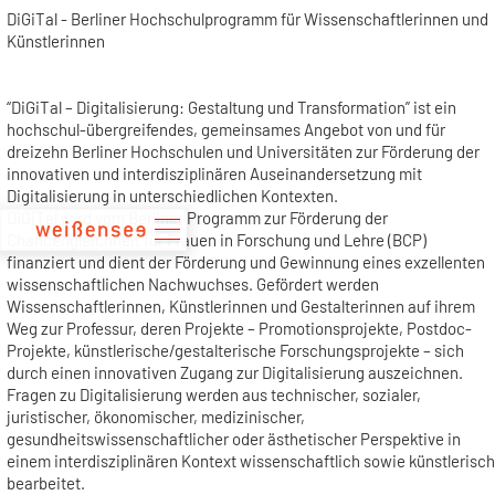
zum
DiGiTal - Berliner Hochschulprogramm für Wissenschaftlerinnen und
Inhalt
Künstlerinnen
“DiGiTal – Digitalisierung: Gestaltung und Transformation” ist ein
hochschul-übergreifendes, gemeinsames Angebot von und für
dreizehn Berliner Hochschulen und Universitäten zur Förderung der
innovativen und interdisziplinären Auseinandersetzung mit
Digitalisierung in unterschiedlichen Kontexten.
DiGiTal wird vom Berliner Programm zur Förderung der
Chancengleichheit für Frauen in Forschung und Lehre (BCP)
finanziert und dient der Förderung und Gewinnung eines exzellenten
wissenschaftlichen Nachwuchses. Gefördert werden
Wissenschaftlerinnen, Künstlerinnen und Gestalterinnen auf ihrem
Weg zur Professur, deren Projekte – Promotionsprojekte, Postdoc-
Projekte, künstlerische/gestalterische Forschungsprojekte – sich
durch einen innovativen Zugang zur Digitalisierung auszeichnen.
Fragen zu Digitalisierung werden aus technischer, sozialer,
juristischer, ökonomischer, medizinischer,
gesundheitswissenschaftlicher oder ästhetischer Perspektive in
einem interdisziplinären Kontext wissenschaftlich sowie künstlerisch
bearbeitet.