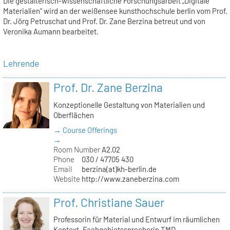
Die gestalterisch-wissenschaftliche Forschungsarbeit „Digitale
Materialien“ wird an der weißensee kunsthochschule berlin vom Prof.
Dr. Jörg Petruschat und Prof. Dr. Zane Berzina betreut und von
Veronika Aumann bearbeitet.
Lehrende
Prof. Dr. Zane Berzina
Konzeptionelle Gestaltung von Materialien und
Oberflächen
→ Course Offerings
→
Room Number
A2.02
Phone
030 / 47705 430
Email
berzina(at)kh-berlin.de
Website
http://www.zaneberzina.com
Prof. Christiane Sauer
Professorin für Material und Entwurf im räumlichen
Kontext, Fachgebietssprecherin TMD