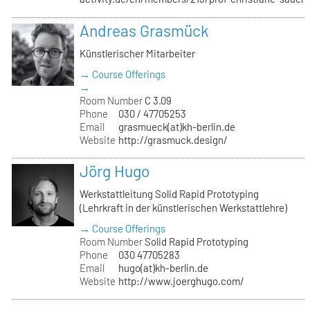
Andreas Grasmück
Künstlerischer Mitarbeiter
→ Course Offerings
→
Room Number
C 3.09
Phone
030 / 47705253
Email
grasmueck(at)kh-berlin.de
Website
http://grasmuck.design/
Jörg Hugo
Werkstattleitung Solid Rapid Prototyping
(Lehrkraft in der künstlerischen Werkstattlehre)
→ Course Offerings
Room Number
Solid Rapid Prototyping
Phone
030 47705283
Email
hugo(at)kh-berlin.de
Website
http://www.joerghugo.com/