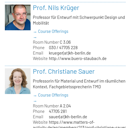
Prof. Nils Krüger
Professor für Entwurf mit Schwerpunkt Design und
Mobilität
→ Course Offerings
→
Room Number
C 3.06
Phone
030 / 47705 228
Email
krueger(at)kh-berlin.de
Website
http://www.buero-staubach.de
Prof. Christiane Sauer
Professorin für Material und Entwurf im räumlichen
Kontext, Fachgebietssprecherin TMD
→ Course Offerings
→
Room Number
A 2.04
Phone
47705 281
Email
sauer(at)kh-berlin.de
Website
https://www.matters-of-
activity.de/en/members/213/prof-christiane-sauer