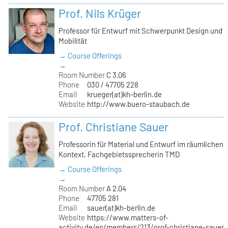
Prof. Nils Krüger
Professor für Entwurf mit Schwerpunkt Design und
Mobilität
→ Course Offerings
→
Room Number
C 3.06
Phone
030 / 47705 228
Email
krueger(at)kh-berlin.de
Website
http://www.buero-staubach.de
Prof. Christiane Sauer
Professorin für Material und Entwurf im räumlichen
Kontext, Fachgebietssprecherin TMD
→ Course Offerings
→
Room Number
A 2.04
Phone
47705 281
Email
sauer(at)kh-berlin.de
Website
https://www.matters-of-
activity.de/en/members/213/prof-christiane-sauer