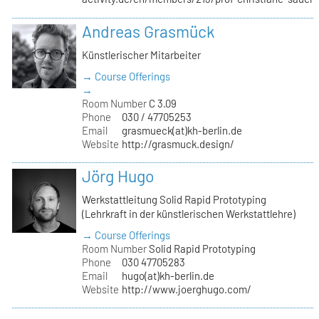
Andreas Grasmück
Künstlerischer Mitarbeiter
→ Course Offerings
→
Room Number
C 3.09
Phone
030 / 47705253
Email
grasmueck(at)kh-berlin.de
Website
http://grasmuck.design/
Jörg Hugo
Werkstattleitung Solid Rapid Prototyping
(Lehrkraft in der künstlerischen Werkstattlehre)
→ Course Offerings
Room Number
Solid Rapid Prototyping
Phone
030 47705283
Email
hugo(at)kh-berlin.de
Website
http://www.joerghugo.com/