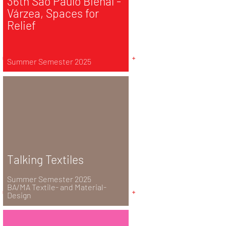
36th São Paulo Bienal -
Várzea, Spaces for
Relief
Summer Semester 2025
Talking Textiles
Summer Semester 2025
BA/MA Textile- and Material-
Design