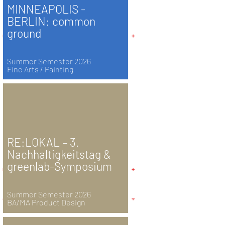
MINNEAPOLIS -
BERLIN: common
ground
Summer Semester 2026
Fine Arts / Painting
RE:LOKAL – 3.
Nachhaltigkeitstag &
greenlab-Symposium
Summer Semester 2026
BA/MA Product Design