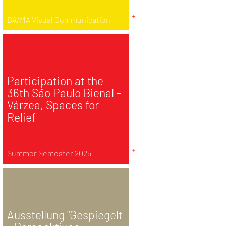
BA/MA Visual Communication
Participation at the
36th São Paulo Bienal -
Várzea, Spaces for
Relief
Summer Semester 2025
Ausstellung "Gespiegelt