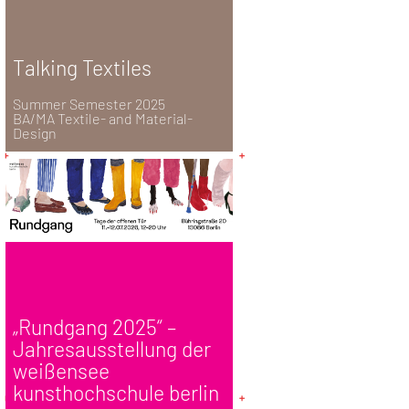
Talking Textiles
Summer Semester 2025
BA/MA Textile- and Material-
Design
„Rundgang 2025“ –
Jahresausstellung der
weißensee
kunsthochschule berlin