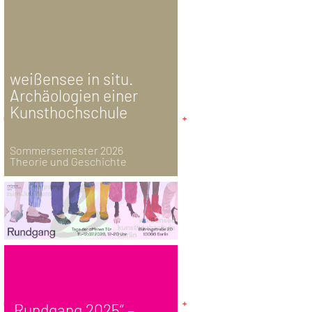
weißensee in situ.
Archäologien einer
Kunsthochschule
Sommersemester 2026
Theorie und Geschichte
„Rundgang 2025“ –